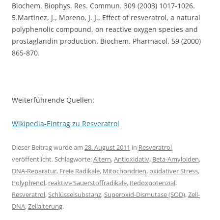
Biochem. Biophys. Res. Commun. 309 (2003) 1017-1026.
5.Martinez, J., Moreno, J. J., Effect of resveratrol, a natural
polyphenolic compound, on reactive oxygen species and
prostaglandin production. Biochem. Pharmacol. 59 (2000)
865-870.
Weiterführende Quellen:
Wikipedia-Eintrag zu Resveratrol
Dieser Beitrag wurde am
28. August 2011
in
Resveratrol
veröffentlicht. Schlagworte:
Altern
,
Antioxidativ
,
Beta-Amyloiden
,
DNA-Reparatur
,
Freie Radikale
,
Mitochondrien
,
oxidativer Stress
,
Polyphenol
,
reaktive Sauerstoffradikale
,
Redoxpotenzial
,
Resveratrol
,
Schlüsselsubstanz
,
Superoxid-Dismutase (SOD)
,
Zell-
DNA
,
Zellalterung
.