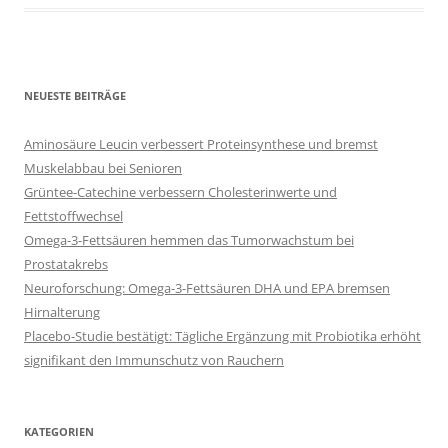
NEUESTE BEITRÄGE
Aminosäure Leucin verbessert Proteinsynthese und bremst
Muskelabbau bei Senioren
Grüntee-Catechine verbessern Cholesterinwerte und
Fettstoffwechsel
Omega-3-Fettsäuren hemmen das Tumorwachstum bei
Prostatakrebs
Neuroforschung: Omega-3-Fettsäuren DHA und EPA bremsen
Hirnalterung
Placebo-Studie bestätigt: Tägliche Ergänzung mit Probiotika erhöht
signifikant den Immunschutz von Rauchern
KATEGORIEN