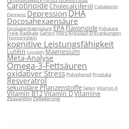
Carotinoide
Cholecalciferol
Cobalamin
DHA
Depression
Demenz
Docosahexaensäure
EPA
Flavonoide
Eicosapentaensäure
Folsäure
Freie Radikale
Gehirn
Herz-Kreislauf-Erkrankungen
Homocystein
kognitive Leistungsfähigkeit
Lutein
Magnesium
Lycopin
Meta-Analyse
Omega-3-Fettsäuren
oxidativer Stress
Polyphenol
Prostata
Resveratrol
sekundäre Pflanzenstoffe
Selen
Vitamin A
Vitamin B12
Vitamin D
Vitamine
Zeaxanthin
Zellalterung