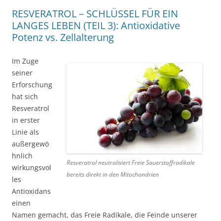
RESVERATROL – SCHLÜSSEL FÜR EIN
LANGES LEBEN (TEIL 3): Antioxidative
Potenz vs. Zellalterung
Im Zuge
seiner
Erforschung
hat sich
Resveratrol
in erster
Linie als
außergewö
hnlich
Resveratrol neutralisiert Freie Sauerstoffradikale
wirkungsvol
bereits direkt in den Mitochondrien
les
Antioxidans
einen
Namen gemacht, das Freie Radikale, die Feinde unserer