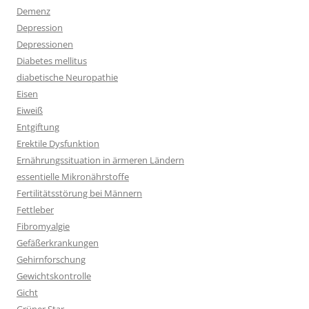
Demenz
Depression
Depressionen
Diabetes mellitus
diabetische Neuropathie
Eisen
Eiweiß
Entgiftung
Erektile Dysfunktion
Ernährungssituation in ärmeren Ländern
essentielle Mikronährstoffe
Fertilitätsstörung bei Männern
Fettleber
Fibromyalgie
Gefäßerkrankungen
Gehirnforschung
Gewichtskontrolle
Gicht