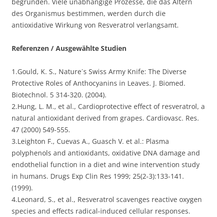
begründen. Viele unabhängige Prozesse, die das Altern
des Organismus bestimmen, werden durch die
antioxidative Wirkung von Resveratrol verlangsamt.
Referenzen / Ausgewählte Studien
1.Gould, K. S., Nature´s Swiss Army Knife: The Diverse
Protective Roles of Anthocyanins in Leaves. J. Biomed.
Biotechnol. 5 314-320. (2004).
2.Hung, L. M., et al., Cardioprotective effect of resveratrol, a
natural antioxidant derived from grapes. Cardiovasc. Res.
47 (2000) 549-555.
3.Leighton F., Cuevas A., Guasch V. et al.: Plasma
polyphenols and antioxidants, oxidative DNA damage and
endothelial function in a diet and wine intervention study
in humans. Drugs Exp Clin Res 1999; 25(2-3):133-141.
(1999).
4.Leonard, S., et al., Resveratrol scavenges reactive oxygen
species and effects radical-induced cellular responses.