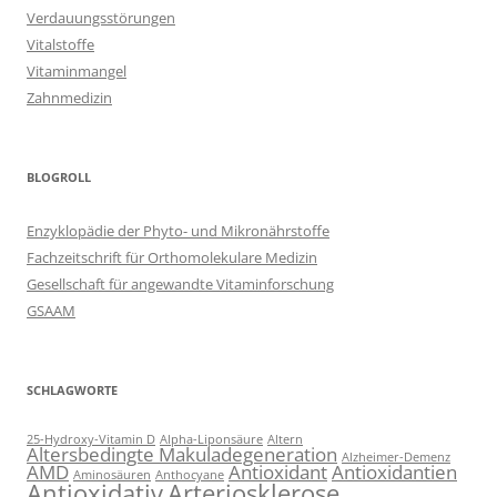
Verdauungsstörungen
Vitalstoffe
Vitaminmangel
Zahnmedizin
BLOGROLL
Enzyklopädie der Phyto- und Mikronährstoffe
Fachzeitschrift für Orthomolekulare Medizin
Gesellschaft für angewandte Vitaminforschung
GSAAM
SCHLAGWORTE
25-Hydroxy-Vitamin D
Alpha-Liponsäure
Altern
Altersbedingte Makuladegeneration
Alzheimer-Demenz
AMD
Antioxidant
Antioxidantien
Aminosäuren
Anthocyane
Antioxidativ
Arteriosklerose