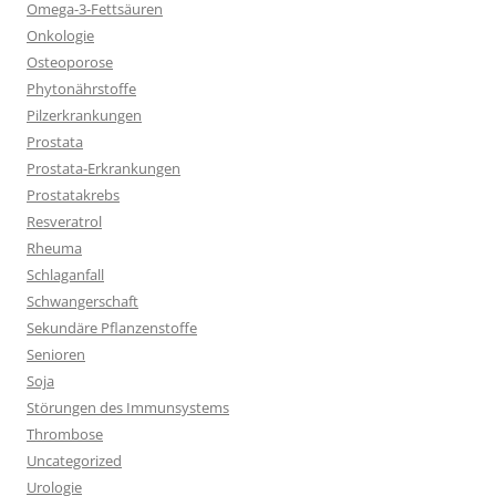
Omega-3-Fettsäuren
Onkologie
Osteoporose
Phytonährstoffe
Pilzerkrankungen
Prostata
Prostata-Erkrankungen
Prostatakrebs
Resveratrol
Rheuma
Schlaganfall
Schwangerschaft
Sekundäre Pflanzenstoffe
Senioren
Soja
Störungen des Immunsystems
Thrombose
Uncategorized
Urologie