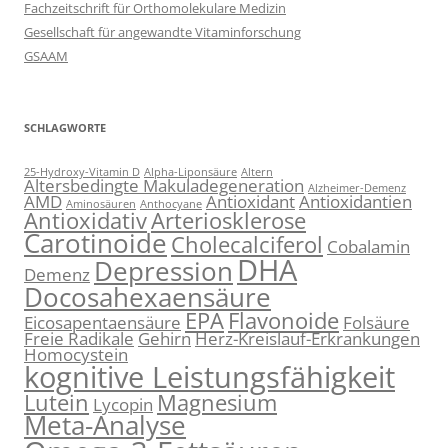
Fachzeitschrift für Orthomolekulare Medizin
Gesellschaft für angewandte Vitaminforschung
GSAAM
SCHLAGWORTE
25-Hydroxy-Vitamin D
Alpha-Liponsäure
Altern
Altersbedingte Makuladegeneration
Alzheimer-Demenz
AMD
Antioxidant
Antioxidantien
Aminosäuren
Anthocyane
Antioxidativ
Arteriosklerose
Carotinoide
Cholecalciferol
Cobalamin
DHA
Depression
Demenz
Docosahexaensäure
EPA
Flavonoide
Eicosapentaensäure
Folsäure
Freie Radikale
Gehirn
Herz-Kreislauf-Erkrankungen
Homocystein
kognitive Leistungsfähigkeit
Lutein
Magnesium
Lycopin
Meta-Analyse