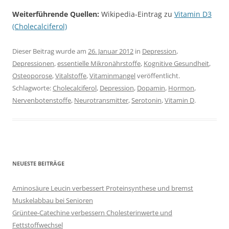
Weiterführende Quellen:
Wikipedia-Eintrag zu
Vitamin D3
(Cholecalciferol)
Dieser Beitrag wurde am
26. Januar 2012
in
Depression
,
Depressionen
,
essentielle Mikronährstoffe
,
Kognitive Gesundheit
,
Osteoporose
,
Vitalstoffe
,
Vitaminmangel
veröffentlicht.
Schlagworte:
Cholecalciferol
,
Depression
,
Dopamin
,
Hormon
,
Nervenbotenstoffe
,
Neurotransmitter
,
Serotonin
,
Vitamin D
.
NEUESTE BEITRÄGE
Aminosäure Leucin verbessert Proteinsynthese und bremst
Muskelabbau bei Senioren
Grüntee-Catechine verbessern Cholesterinwerte und
Fettstoffwechsel