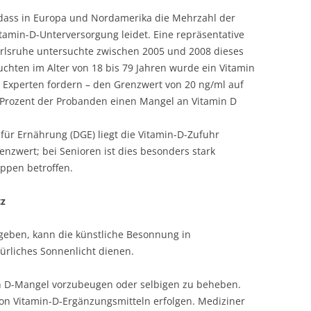
 dass in Europa und Nordamerika die Mehrzahl der
amin-D-Unterversorgung leidet. Eine repräsentative
arlsruhe untersuchte zwischen 2005 und 2008 dieses
chten im Alter von 18 bis 79 Jahren wurde ein Vitamin
e Experten fordern – den Grenzwert von 20 ng/ml auf
 Prozent der Probanden einen Mangel an Vitamin D
für Ernährung (DGE) liegt die Vitamin-D-Zufuhr
nzwert; bei Senioren ist dies besonders stark
uppen betroffen.
tz
bgeben, kann die künstliche Besonnung in
türliches Sonnenlicht dienen.
in D-Mangel vorzubeugen oder selbigen zu beheben.
on Vitamin-D-Ergänzungsmitteln erfolgen. Mediziner