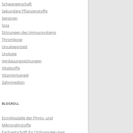
Schwangerschaft
Sekundäre Pflanzenstoffe
Senioren
Soja
Störungen des Immunsystems
Thrombose
Uncategorized
Urologie
Verdauungsstörungen
Vitalstoffe
Vitaminmangel
Zahnmedizin
BLOGROLL
Enzyklopädie der Phyto- und
Mikronährstoffe
Fachzeitschrift für Orthomolekulare