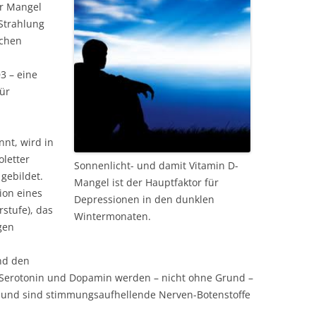
er Mangel
-Strahlung
schen
3 – eine
ür
nnt, wird in
oletter
Sonnenlicht- und damit Vitamin D-
 gebildet.
Mangel ist der Hauptfaktor für
ion eines
Depressionen in den dunklen
stufe), das
Wintermonaten.
gen
nd den
 Serotonin und Dopamin werden – nicht ohne Grund –
 und sind stimmungsaufhellende Nerven-Botenstoffe