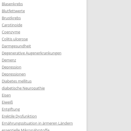
Blasenkrebs
Blutfettwerte
Brustkrebs
Carotinoide
Coenzyme
Colitis ulcerose
Darmgesundheit
Degenerative Augenerkrankungen
Demenz
Depression
Depressionen
Diabetes mellitus
diabetische Neuropathie
Eisen
Eiweiß
Entgiftung
Erektile Dysfunktion
Ernährungssituation in ärmeren Ländern
essentielle Mikronährstoffe