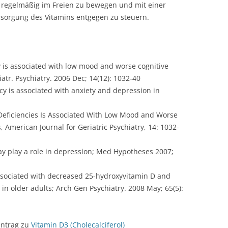
il regelmäßig im Freien zu bewegen und mit einer
sorgung des Vitamins entgegen zu steuern.
cy is associated with low mood and worse cognitive
atr. Psychiatry. 2006 Dec; 14(12): 1032-40
ncy is associated with anxiety and depression in
D Deficiencies Is Associated With Low Mood and Worse
 American Journal for Geriatric Psychiatry, 14: 1032-
may play a role in depression; Med Hypotheses 2007;
associated with decreased 25-hydroxyvitamin D and
in older adults; Arch Gen Psychiatry. 2008 May; 65(5):
intrag zu
Vitamin D3 (Cholecalciferol)