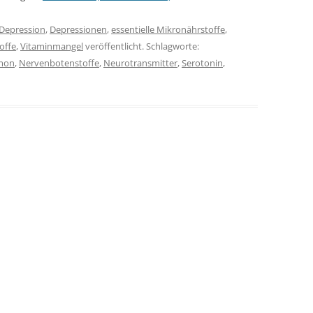
Depression
,
Depressionen
,
essentielle Mikronährstoffe
,
toffe
,
Vitaminmangel
veröffentlicht. Schlagworte:
mon
,
Nervenbotenstoffe
,
Neurotransmitter
,
Serotonin
,