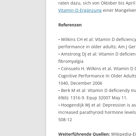
raten dazu, sich von Oktober bis Apr
Vitamin-D-Ergänzung
einer Mangelver
Referenzen
• Wilkins CH et al: Vitamin D deficien
performance in older adults; Am J Geri
• Amstrong DJ et al: Vitamin D deficie
fibromyalgia
• Consuelo H. Wilkins et al, Vitamin 
Cognitive Performance In Older Adults,
1040, December 2006
• Berk M et al: Vitamin D deficiendy 
69(6): 1316-9. Equp 32007 May 11.
• Hoogendijk WJ et al: Depression is 
increased parathyroid hormone levels 
508-12
Weiterführende Quellen:
Wikipedia-E