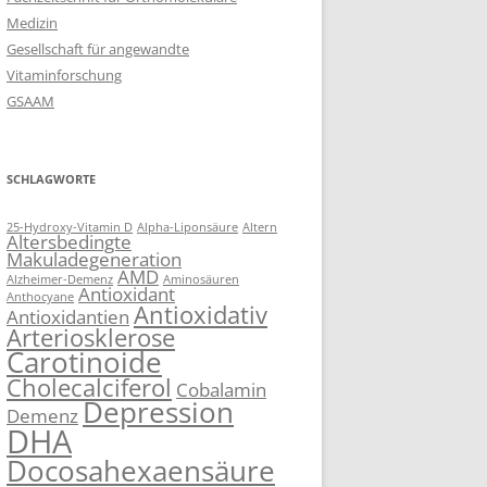
Medizin
Gesellschaft für angewandte
Vitaminforschung
GSAAM
SCHLAGWORTE
25-Hydroxy-Vitamin D
Alpha-Liponsäure
Altern
Altersbedingte
Makuladegeneration
AMD
Alzheimer-Demenz
Aminosäuren
Antioxidant
Anthocyane
Antioxidativ
Antioxidantien
Arteriosklerose
Carotinoide
Cholecalciferol
Cobalamin
Depression
Demenz
DHA
Docosahexaensäure