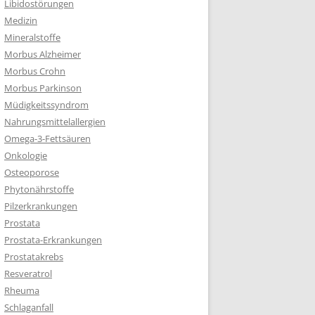
Libidostörungen
Medizin
Mineralstoffe
Morbus Alzheimer
Morbus Crohn
Morbus Parkinson
Müdigkeitssyndrom
Nahrungsmittelallergien
Omega-3-Fettsäuren
Onkologie
Osteoporose
Phytonährstoffe
Pilzerkrankungen
Prostata
Prostata-Erkrankungen
Prostatakrebs
Resveratrol
Rheuma
Schlaganfall