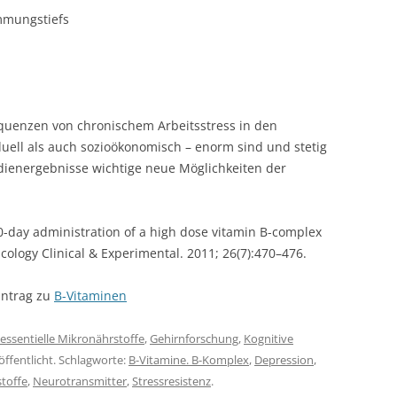
mmungstiefs
equenzen von chronischem Arbeitsstress in den
duell als auch sozioökonomisch – enorm sind und stetig
dienergebnisse wichtige neue Möglichkeiten der
 90-day administration of a high dose vitamin B-complex
logy Clinical & Experimental. 2011; 26(7):470–476.
intrag zu
B-Vitaminen
essentielle Mikronährstoffe
,
Gehirnforschung
,
Kognitive
öffentlicht. Schlagworte:
B-Vitamine. B-Komplex
,
Depression
,
toffe
,
Neurotransmitter
,
Stressresistenz
.