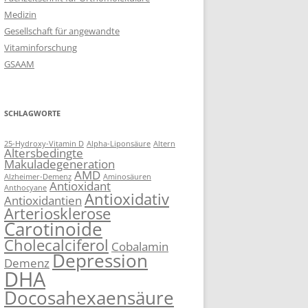
Medizin
Gesellschaft für angewandte
Vitaminforschung
GSAAM
SCHLAGWORTE
25-Hydroxy-Vitamin D
Alpha-Liponsäure
Altern
Altersbedingte
Makuladegeneration
AMD
Alzheimer-Demenz
Aminosäuren
Antioxidant
Anthocyane
Antioxidativ
Antioxidantien
Arteriosklerose
Carotinoide
Cholecalciferol
Cobalamin
Depression
Demenz
DHA
Docosahexaensäure