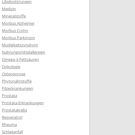
Libidostörungen
Medizin
Mineralstoffe
Morbus Alzheimer
Morbus Crohn
Morbus Parkinson
Müdigkeitssyndrom
Nahrungsmittelallergien
Omega-3-Fettsäuren
Onkologie
Osteoporose
Phytonährstoffe
Pilzerkrankungen
Prostata
Prostata-Erkrankungen
Prostatakrebs
Resveratrol
Rheuma
Schlaganfall