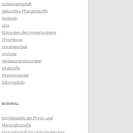
Schwangerschaft
Sekundäre Pflanzenstoffe
Senioren
Soja
Störungen des Immunsystems
Thrombose
Uncategorized
Urologie
Verdauungsstörungen
Vitalstoffe
Vitaminmangel
Zahnmedizin
BLOGROLL
Enzyklopädie der Phyto- und
Mikronährstoffe
Fachzeitschrift für Orthomolekulare