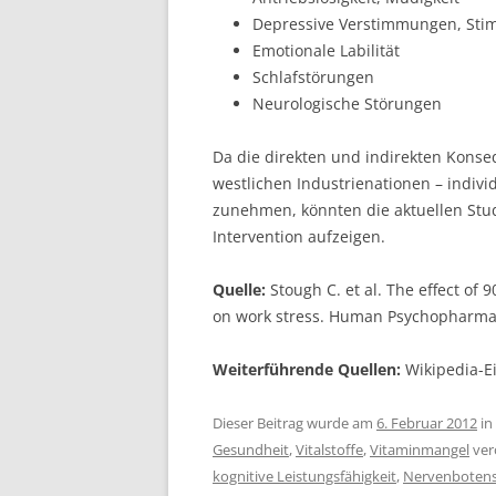
Depressive Verstimmungen, Sti
Emotionale Labilität
Schlafstörungen
Neurologische Störungen
Da die direkten und indirekten Kons
westlichen Industrienationen – indivi
zunehmen, könnten die aktuellen Stu
Intervention aufzeigen.
Quelle:
Stough C. et al. The effect of
on work stress. Human Psychopharmaco
Weiterführende Quellen:
Wikipedia-E
Dieser Beitrag wurde am
6. Februar 2012
in
Gesundheit
,
Vitalstoffe
,
Vitaminmangel
ver
kognitive Leistungsfähigkeit
,
Nervenbotens