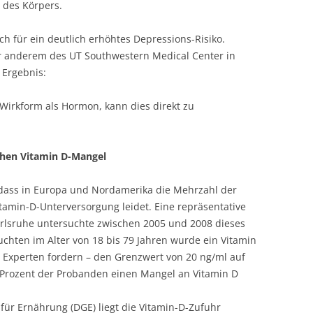
 des Körpers.
h für ein deutlich erhöhtes Depressions-Risiko.
r anderem des UT Southwestern Medical Center in
 Ergebnis:
 Wirkform als Hormon, kann dies direkt zu
chen Vitamin D-Mangel
 dass in Europa und Nordamerika die Mehrzahl der
amin-D-Unterversorgung leidet. Eine repräsentative
arlsruhe untersuchte zwischen 2005 und 2008 dieses
chten im Alter von 18 bis 79 Jahren wurde ein Vitamin
e Experten fordern – den Grenzwert von 20 ng/ml auf
 Prozent der Probanden einen Mangel an Vitamin D
für Ernährung (DGE) liegt die Vitamin-D-Zufuhr