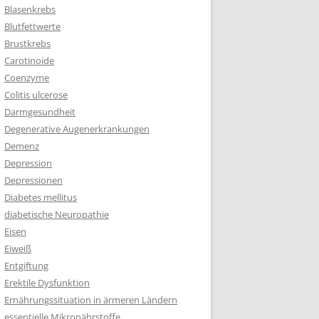
Blasenkrebs
Blutfettwerte
Brustkrebs
Carotinoide
Coenzyme
Colitis ulcerose
Darmgesundheit
Degenerative Augenerkrankungen
Demenz
Depression
Depressionen
Diabetes mellitus
diabetische Neuropathie
Eisen
Eiweiß
Entgiftung
Erektile Dysfunktion
Ernährungssituation in ärmeren Ländern
essentielle Mikronährstoffe