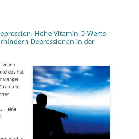
epression: Hohe Vitamin D-Werte
rhindern Depressionen in der
i vielen
und das hat
er Mangel
-Strahlung
schen
3 – eine
ür
nnt, wird in