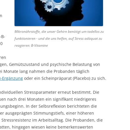
en
Mikronährstoffe, die unser Gehirn benötigt um tadellos zu
-B-
funktionieren - und die uns helfen, auf Stress adäquat zu
20
reagieren: B-Vitamine
ren
ungen, Gemütszustand und psychische Belastung von
ei Monate lang nahmen die Probanden täglich
B-Ergänzung
oder ein Scheinpräparat (Placebo) zu sich.
ndividuellen Stressparameter erneut bestimmt. Die
n nach drei Monaten ein signifikant niedrigeres
ungsbeginn. In der Selbsreflexion berichteten die
er ausgeprägten Stimmungstiefs, einer höheren
Stressresistenz im Arbeitsalltag. Die Probanden, die
atten, hingegen wiesen keine bemerkenswerten