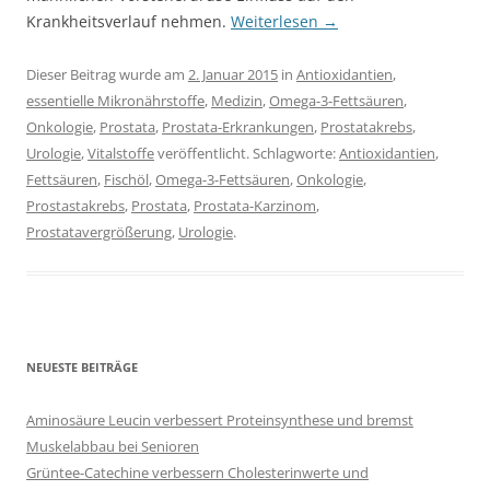
Krankheitsverlauf nehmen.
Weiterlesen
→
Dieser Beitrag wurde am
2. Januar 2015
in
Antioxidantien
,
essentielle Mikronährstoffe
,
Medizin
,
Omega-3-Fettsäuren
,
Onkologie
,
Prostata
,
Prostata-Erkrankungen
,
Prostatakrebs
,
Urologie
,
Vitalstoffe
veröffentlicht. Schlagworte:
Antioxidantien
,
Fettsäuren
,
Fischöl
,
Omega-3-Fettsäuren
,
Onkologie
,
Prostastakrebs
,
Prostata
,
Prostata-Karzinom
,
Prostatavergrößerung
,
Urologie
.
NEUESTE BEITRÄGE
Aminosäure Leucin verbessert Proteinsynthese und bremst
Muskelabbau bei Senioren
Grüntee-Catechine verbessern Cholesterinwerte und