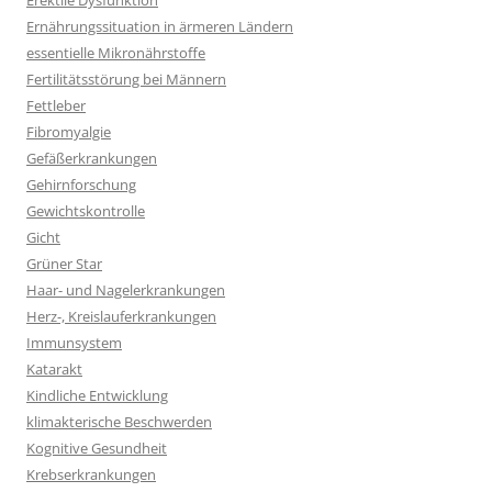
Erektile Dysfunktion
Ernährungssituation in ärmeren Ländern
essentielle Mikronährstoffe
Fertilitätsstörung bei Männern
Fettleber
Fibromyalgie
Gefäßerkrankungen
Gehirnforschung
Gewichtskontrolle
Gicht
Grüner Star
Haar- und Nagelerkrankungen
Herz-, Kreislauferkrankungen
Immunsystem
Katarakt
Kindliche Entwicklung
klimakterische Beschwerden
Kognitive Gesundheit
Krebserkrankungen