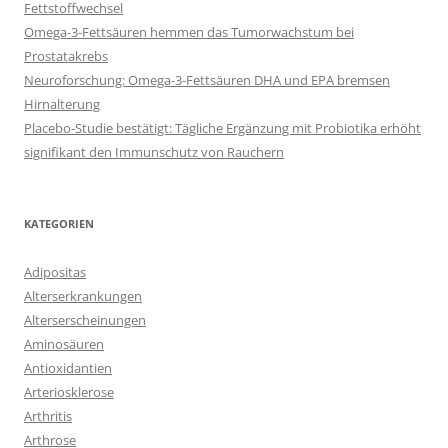
Fettstoffwechsel
Omega-3-Fettsäuren hemmen das Tumorwachstum bei
Prostatakrebs
Neuroforschung: Omega-3-Fettsäuren DHA und EPA bremsen
Hirnalterung
Placebo-Studie bestätigt: Tägliche Ergänzung mit Probiotika erhöht
signifikant den Immunschutz von Rauchern
KATEGORIEN
Adipositas
Alterserkrankungen
Alterserscheinungen
Aminosäuren
Antioxidantien
Arteriosklerose
Arthritis
Arthrose