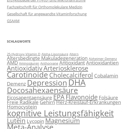
Enzyklopädie der Phyto- und Mikronährstoffe
Fachzeitschrift für Orthomolekulare Medizin
Gesellschaft für angewandte Vitaminforschung
GSAAM
SCHLAGWORTE
25-Hydroxy-Vitamin D
Alpha-Liponsäure
Altern
Altersbedingte Makuladegeneration
Alzheimer-Demenz
AMD
Antioxidant
Antioxidantien
Aminosäuren
Anthocyane
Antioxidativ
Arteriosklerose
Carotinoide
Cholecalciferol
Cobalamin
DHA
Depression
Demenz
Docosahexaensäure
EPA
Flavonoide
Eicosapentaensäure
Folsäure
Freie Radikale
Gehirn
Herz-Kreislauf-Erkrankungen
Homocystein
kognitive Leistungsfähigkeit
Lutein
Magnesium
Lycopin
Meta-Analyse