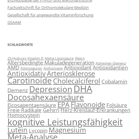
Enzyklopädie der Phyto- und Mikronährstoffe
Fachzeitschrift für Orthomolekulare Medizin
Gesellschaft für angewandte Vitaminforschung
GSAAM
SCHLAGWORTE
25-Hydroxy-Vitamin D
Alpha-Liponsäure
Altern
Altersbedingte Makuladegeneration
Alzheimer-Demenz
AMD
Antioxidant
Antioxidantien
Aminosäuren
Anthocyane
Antioxidativ
Arteriosklerose
Carotinoide
Cholecalciferol
Cobalamin
DHA
Depression
Demenz
Docosahexaensäure
EPA
Flavonoide
Eicosapentaensäure
Folsäure
Freie Radikale
Gehirn
Herz-Kreislauf-Erkrankungen
Homocystein
kognitive Leistungsfähigkeit
Lutein
Magnesium
Lycopin
Meta-Analyse