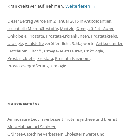
Krankheitsverlauf nehmen.
Weiterlesen
→
Dieser Beitrag wurde am
2. Januar 2015
in
Antioxidantien
,
essentielle Mikronährstoffe
,
Medizin
,
Omega-3-Fettsäuren
,
Onkologie
,
Prostata
,
Prostata-Erkrankungen
,
Prostatakrebs
,
Urologie
,
Vitalstoffe
veröffentlicht. Schlagworte:
Antioxidantien
,
Fettsäuren
,
Fischöl
,
Omega-3-Fettsäuren
,
Onkologie
,
Prostastakrebs
,
Prostata
,
Prostata-Karzinom
,
Prostatavergrößerung
,
Urologie
.
NEUESTE BEITRÄGE
Aminosäure Leucin verbessert Proteinsynthese und bremst
Muskelabbau bei Senioren
Grüntee-Catechine verbessern Cholesterinwerte und