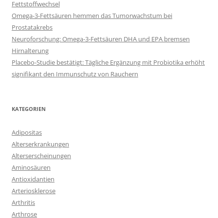
Fettstoffwechsel
Omega-3-Fettsäuren hemmen das Tumorwachstum bei
Prostatakrebs
Neuroforschung: Omega-3-Fettsäuren DHA und EPA bremsen
Hirnalterung
Placebo-Studie bestätigt: Tägliche Ergänzung mit Probiotika erhöht
signifikant den Immunschutz von Rauchern
KATEGORIEN
Adipositas
Alterserkrankungen
Alterserscheinungen
Aminosäuren
Antioxidantien
Arteriosklerose
Arthritis
Arthrose