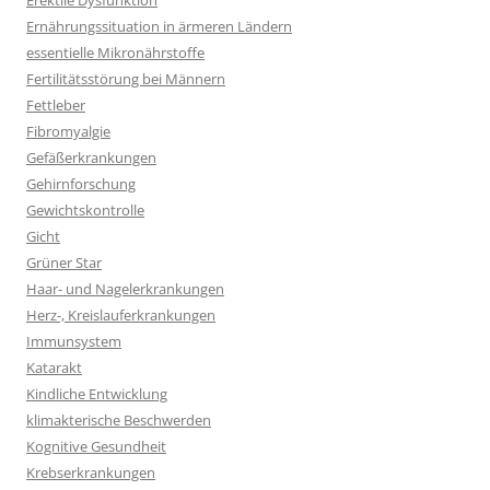
Erektile Dysfunktion
Ernährungssituation in ärmeren Ländern
essentielle Mikronährstoffe
Fertilitätsstörung bei Männern
Fettleber
Fibromyalgie
Gefäßerkrankungen
Gehirnforschung
Gewichtskontrolle
Gicht
Grüner Star
Haar- und Nagelerkrankungen
Herz-, Kreislauferkrankungen
Immunsystem
Katarakt
Kindliche Entwicklung
klimakterische Beschwerden
Kognitive Gesundheit
Krebserkrankungen