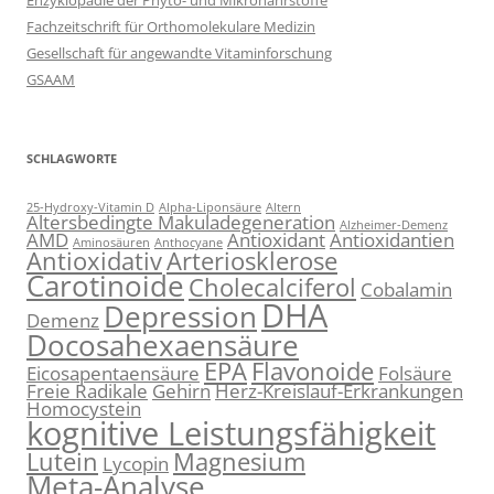
Enzyklopädie der Phyto- und Mikronährstoffe
Fachzeitschrift für Orthomolekulare Medizin
Gesellschaft für angewandte Vitaminforschung
GSAAM
SCHLAGWORTE
25-Hydroxy-Vitamin D
Alpha-Liponsäure
Altern
Altersbedingte Makuladegeneration
Alzheimer-Demenz
AMD
Antioxidant
Antioxidantien
Aminosäuren
Anthocyane
Antioxidativ
Arteriosklerose
Carotinoide
Cholecalciferol
Cobalamin
DHA
Depression
Demenz
Docosahexaensäure
EPA
Flavonoide
Eicosapentaensäure
Folsäure
Freie Radikale
Gehirn
Herz-Kreislauf-Erkrankungen
Homocystein
kognitive Leistungsfähigkeit
Lutein
Magnesium
Lycopin
Meta-Analyse