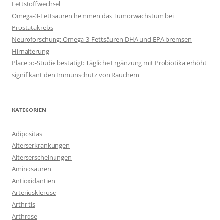
Fettstoffwechsel
Omega-3-Fettsäuren hemmen das Tumorwachstum bei
Prostatakrebs
Neuroforschung: Omega-3-Fettsäuren DHA und EPA bremsen
Hirnalterung
Placebo-Studie bestätigt: Tägliche Ergänzung mit Probiotika erhöht
signifikant den Immunschutz von Rauchern
KATEGORIEN
Adipositas
Alterserkrankungen
Alterserscheinungen
Aminosäuren
Antioxidantien
Arteriosklerose
Arthritis
Arthrose