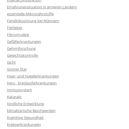
Erektile Dysfunktion
Ernährungssituation in ärmeren Ländern
essentielle Mikronährstoffe
Fertilitätsstörung bei Männern
Fettleber
Fibromyalgie
Gefäßerkrankungen
Gehirnforschung
Gewichtskontrolle
Gicht
Grüner Star
Haar- und Nagelerkrankungen
Herz-, Kreislauferkrankungen
Immunsystem
Katarakt
Kindliche Entwicklung
klimakterische Beschwerden
Kognitive Gesundheit
Krebserkrankungen