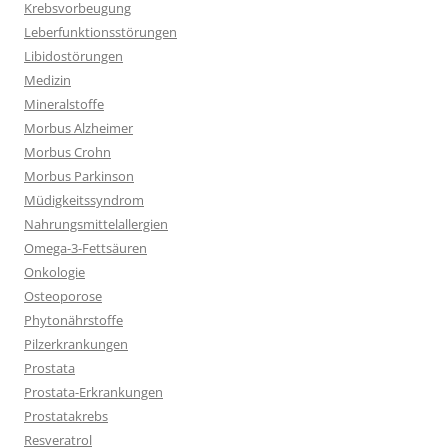
Krebsvorbeugung
Leberfunktionsstörungen
Libidostörungen
Medizin
Mineralstoffe
Morbus Alzheimer
Morbus Crohn
Morbus Parkinson
Müdigkeitssyndrom
Nahrungsmittelallergien
Omega-3-Fettsäuren
Onkologie
Osteoporose
Phytonährstoffe
Pilzerkrankungen
Prostata
Prostata-Erkrankungen
Prostatakrebs
Resveratrol