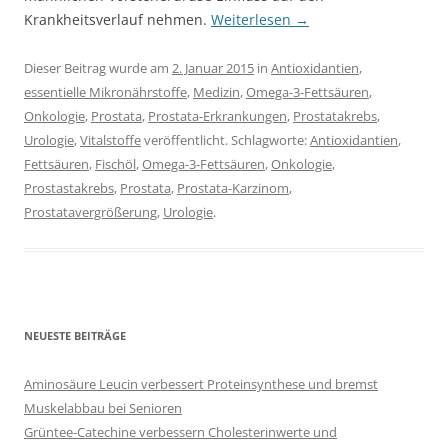
Krankheitsverlauf nehmen.
Weiterlesen
→
Dieser Beitrag wurde am
2. Januar 2015
in
Antioxidantien
,
essentielle Mikronährstoffe
,
Medizin
,
Omega-3-Fettsäuren
,
Onkologie
,
Prostata
,
Prostata-Erkrankungen
,
Prostatakrebs
,
Urologie
,
Vitalstoffe
veröffentlicht. Schlagworte:
Antioxidantien
,
Fettsäuren
,
Fischöl
,
Omega-3-Fettsäuren
,
Onkologie
,
Prostastakrebs
,
Prostata
,
Prostata-Karzinom
,
Prostatavergrößerung
,
Urologie
.
NEUESTE BEITRÄGE
Aminosäure Leucin verbessert Proteinsynthese und bremst
Muskelabbau bei Senioren
Grüntee-Catechine verbessern Cholesterinwerte und