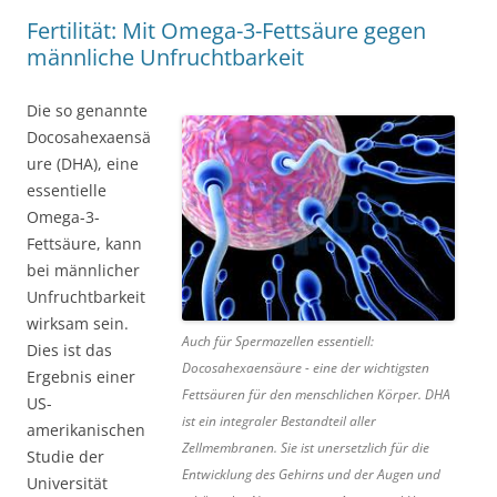
Fertilität: Mit Omega-3-Fettsäure gegen
männliche Unfruchtbarkeit
Die so genannte
Docosahexaensä
ure (DHA), eine
essentielle
Omega-3-
Fettsäure, kann
bei männlicher
Unfruchtbarkeit
wirksam sein.
Auch für Spermazellen essentiell:
Dies ist das
Docosahexaensäure - eine der wichtigsten
Ergebnis einer
Fettsäuren für den menschlichen Körper. DHA
US-
ist ein integraler Bestandteil aller
amerikanischen
Zellmembranen. Sie ist unersetzlich für die
Studie der
Entwicklung des Gehirns und der Augen und
Universität