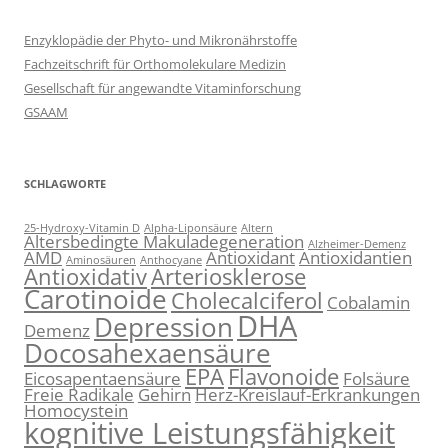
Enzyklopädie der Phyto- und Mikronährstoffe
Fachzeitschrift für Orthomolekulare Medizin
Gesellschaft für angewandte Vitaminforschung
GSAAM
SCHLAGWORTE
25-Hydroxy-Vitamin D
Alpha-Liponsäure
Altern
Altersbedingte Makuladegeneration
Alzheimer-Demenz
AMD
Antioxidant
Antioxidantien
Aminosäuren
Anthocyane
Antioxidativ
Arteriosklerose
Carotinoide
Cholecalciferol
Cobalamin
DHA
Depression
Demenz
Docosahexaensäure
EPA
Flavonoide
Eicosapentaensäure
Folsäure
Freie Radikale
Gehirn
Herz-Kreislauf-Erkrankungen
Homocystein
kognitive Leistungsfähigkeit