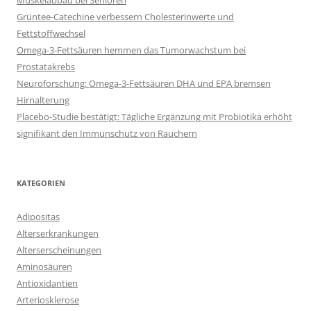
Muskelabbau bei Senioren
Grüntee-Catechine verbessern Cholesterinwerte und
Fettstoffwechsel
Omega-3-Fettsäuren hemmen das Tumorwachstum bei
Prostatakrebs
Neuroforschung: Omega-3-Fettsäuren DHA und EPA bremsen
Hirnalterung
Placebo-Studie bestätigt: Tägliche Ergänzung mit Probiotika erhöht
signifikant den Immunschutz von Rauchern
KATEGORIEN
Adipositas
Alterserkrankungen
Alterserscheinungen
Aminosäuren
Antioxidantien
Arteriosklerose