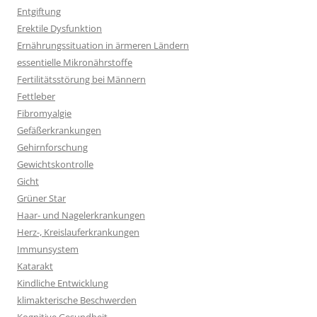
Entgiftung
Erektile Dysfunktion
Ernährungssituation in ärmeren Ländern
essentielle Mikronährstoffe
Fertilitätsstörung bei Männern
Fettleber
Fibromyalgie
Gefäßerkrankungen
Gehirnforschung
Gewichtskontrolle
Gicht
Grüner Star
Haar- und Nagelerkrankungen
Herz-, Kreislauferkrankungen
Immunsystem
Katarakt
Kindliche Entwicklung
klimakterische Beschwerden