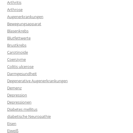
Arthritis
Arthrose
Augenerkrankungen
Bewegungsapparat
Blasenkrebs
Blutfettwerte
Brustkrebs
Carotinoide
Coenzyme
Colitis ulcerose
Darmgesundheit
Degenerative Augenerkrankungen
Demenz
Depression
Depressionen
Diabetes mellitus
diabetische Neuropathie
Eisen
Eiweiß