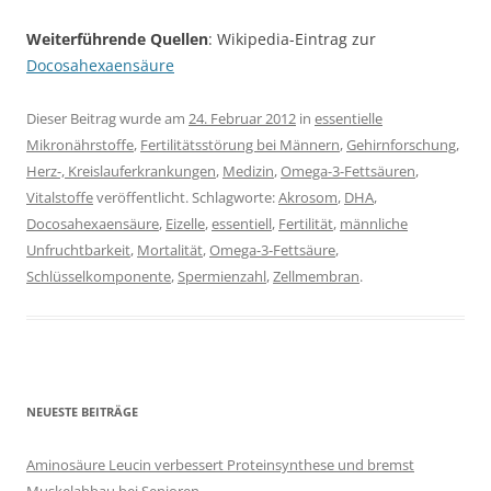
Weiterführende Quellen
: Wikipedia-Eintrag zur
Docosahexaensäure
Dieser Beitrag wurde am
24. Februar 2012
in
essentielle
Mikronährstoffe
,
Fertilitätsstörung bei Männern
,
Gehirnforschung
,
Herz-, Kreislauferkrankungen
,
Medizin
,
Omega-3-Fettsäuren
,
Vitalstoffe
veröffentlicht. Schlagworte:
Akrosom
,
DHA
,
Docosahexaensäure
,
Eizelle
,
essentiell
,
Fertilität
,
männliche
Unfruchtbarkeit
,
Mortalität
,
Omega-3-Fettsäure
,
Schlüsselkomponente
,
Spermienzahl
,
Zellmembran
.
NEUESTE BEITRÄGE
Aminosäure Leucin verbessert Proteinsynthese und bremst