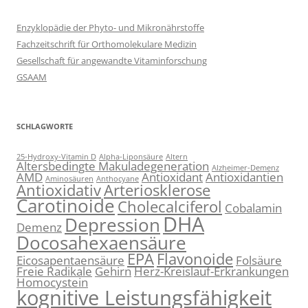
Enzyklopädie der Phyto- und Mikronährstoffe
Fachzeitschrift für Orthomolekulare Medizin
Gesellschaft für angewandte Vitaminforschung
GSAAM
SCHLAGWORTE
25-Hydroxy-Vitamin D
Alpha-Liponsäure
Altern
Altersbedingte Makuladegeneration
Alzheimer-Demenz
AMD
Antioxidant
Antioxidantien
Aminosäuren
Anthocyane
Antioxidativ
Arteriosklerose
Carotinoide
Cholecalciferol
Cobalamin
DHA
Depression
Demenz
Docosahexaensäure
EPA
Flavonoide
Eicosapentaensäure
Folsäure
Freie Radikale
Gehirn
Herz-Kreislauf-Erkrankungen
Homocystein
kognitive Leistungsfähigkeit