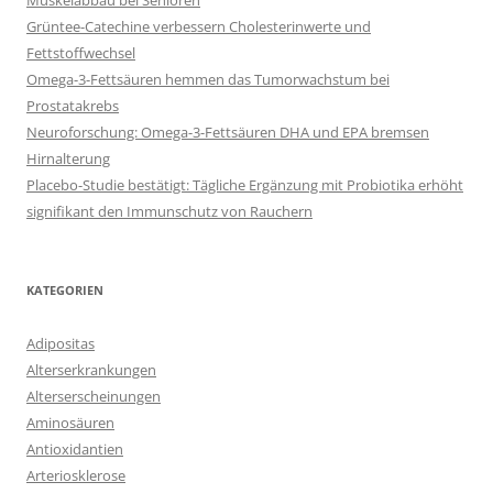
Muskelabbau bei Senioren
Grüntee-Catechine verbessern Cholesterinwerte und
Fettstoffwechsel
Omega-3-Fettsäuren hemmen das Tumorwachstum bei
Prostatakrebs
Neuroforschung: Omega-3-Fettsäuren DHA und EPA bremsen
Hirnalterung
Placebo-Studie bestätigt: Tägliche Ergänzung mit Probiotika erhöht
signifikant den Immunschutz von Rauchern
KATEGORIEN
Adipositas
Alterserkrankungen
Alterserscheinungen
Aminosäuren
Antioxidantien
Arteriosklerose