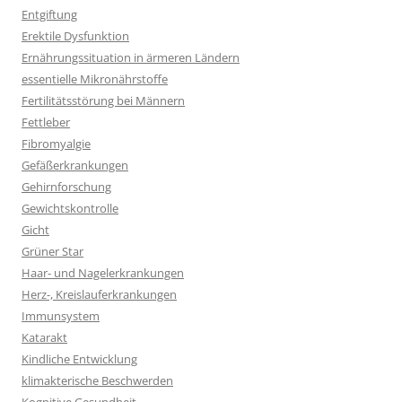
Entgiftung
Erektile Dysfunktion
Ernährungssituation in ärmeren Ländern
essentielle Mikronährstoffe
Fertilitätsstörung bei Männern
Fettleber
Fibromyalgie
Gefäßerkrankungen
Gehirnforschung
Gewichtskontrolle
Gicht
Grüner Star
Haar- und Nagelerkrankungen
Herz-, Kreislauferkrankungen
Immunsystem
Katarakt
Kindliche Entwicklung
klimakterische Beschwerden