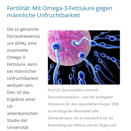
Fertilität: Mit Omega-3-Fettsäure gegen
männliche Unfruchtbarkeit
Die so genannte
Docosahexaensä
ure (DHA), eine
essentielle
Omega-3-
Fettsäure, kann
bei männlicher
Unfruchtbarkeit
wirksam sein.
Auch für Spermazellen essentiell:
Dies ist das
Docosahexaensäure - eine der wichtigsten
Ergebnis einer
Fettsäuren für den menschlichen Körper. DHA
US-
ist ein integraler Bestandteil aller
amerikanischen
Zellmembranen. Sie ist unersetzlich für die
Studie der
Entwicklung des Gehirns und der Augen und
Universität