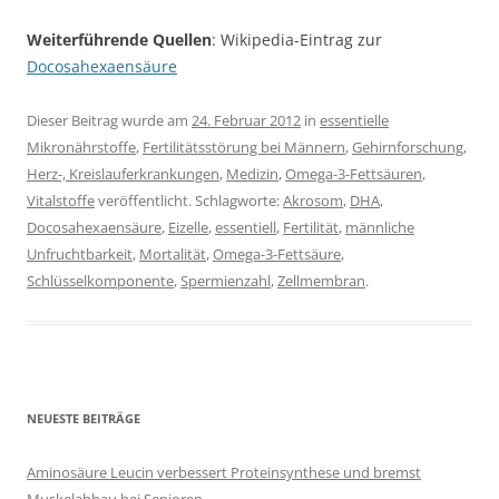
Weiterführende Quellen
: Wikipedia-Eintrag zur
Docosahexaensäure
Dieser Beitrag wurde am
24. Februar 2012
in
essentielle
Mikronährstoffe
,
Fertilitätsstörung bei Männern
,
Gehirnforschung
,
Herz-, Kreislauferkrankungen
,
Medizin
,
Omega-3-Fettsäuren
,
Vitalstoffe
veröffentlicht. Schlagworte:
Akrosom
,
DHA
,
Docosahexaensäure
,
Eizelle
,
essentiell
,
Fertilität
,
männliche
Unfruchtbarkeit
,
Mortalität
,
Omega-3-Fettsäure
,
Schlüsselkomponente
,
Spermienzahl
,
Zellmembran
.
NEUESTE BEITRÄGE
Aminosäure Leucin verbessert Proteinsynthese und bremst