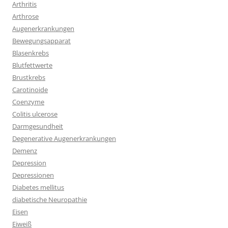
Arthritis
Arthrose
Augenerkrankungen
Bewegungsapparat
Blasenkrebs
Blutfettwerte
Brustkrebs
Carotinoide
Coenzyme
Colitis ulcerose
Darmgesundheit
Degenerative Augenerkrankungen
Demenz
Depression
Depressionen
Diabetes mellitus
diabetische Neuropathie
Eisen
Eiweiß