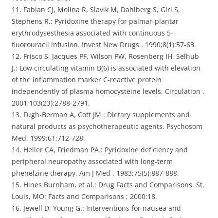
11. Fabian CJ, Molina R, Slavik M, Dahlberg S, Giri S,
Stephens R.: Pyridoxine therapy for palmar-plantar
erythrodysesthesia associated with continuous 5-
fluorouracil infusion. Invest New Drugs . 1990;8(1):57-63.
12. Frisco S, Jacques PF, Wilson PW, Rosenberg IH, Selhub
J.: Low circulating vitamin B(6) is associated with elevation
of the inflammation marker C-reactive protein
independently of plasma homocysteine levels. Circulation .
2001;103(23):2788-2791.
13. Fugh-Berman A, Cott JM.: Dietary supplements and
natural products as psychotherapeutic agents. Psychosom
Med. 1999;61:712-728.
14. Heller CA, Friedman PA.: Pyridoxine deficiency and
peripheral neuropathy associated with long-term
phenelzine therapy. Am J Med . 1983;75(5):887-888.
15. Hines Burnham, et al.: Drug Facts and Comparisons. St.
Louis, MO: Facts and Comparisons ; 2000:18.
16. Jewell D, Young G.: Interventions for nausea and