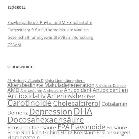
BLOGROLL
Enzyklopädie der Phyto- und Mikronährstoffe
Fachzeitschrift für Orthomolekulare Medizin
Gesellschaft für angewandte Vitaminforschung
GSAAM
SCHLAGWORTE
25-Hydroxy-Vitamin D
Alpha-Liponsäure
Altern
Altersbedingte Makuladegeneration
Alzheimer-Demenz
AMD
Antioxidant
Antioxidantien
Aminosäuren
Anthocyane
Antioxidativ
Arteriosklerose
Carotinoide
Cholecalciferol
Cobalamin
DHA
Depression
Demenz
Docosahexaensäure
EPA
Flavonoide
Eicosapentaensäure
Folsäure
Freie Radikale
Gehirn
Herz-Kreislauf-Erkrankungen
Homocystein