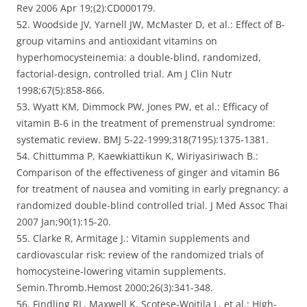
Rev 2006 Apr 19;(2):CD000179.
52. Woodside JV, Yarnell JW, McMaster D, et al.: Effect of B-
group vitamins and antioxidant vitamins on
hyperhomocysteinemia: a double-blind, randomized,
factorial-design, controlled trial. Am J Clin Nutr
1998;67(5):858-866.
53. Wyatt KM, Dimmock PW, Jones PW, et al.: Efficacy of
vitamin B-6 in the treatment of premenstrual syndrome:
systematic review. BMJ 5-22-1999;318(7195):1375-1381.
54. Chittumma P, Kaewkiattikun K, Wiriyasiriwach B.:
Comparison of the effectiveness of ginger and vitamin B6
for treatment of nausea and vomiting in early pregnancy: a
randomized double-blind controlled trial. J Med Assoc Thai
2007 Jan;90(1):15-20.
55. Clarke R, Armitage J.: Vitamin supplements and
cardiovascular risk: review of the randomized trials of
homocysteine-lowering vitamin supplements.
Semin.Thromb.Hemost 2000;26(3):341-348.
56. Findling RL, Maxwell K, Scotese-Wojtila L, et al.: High-