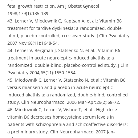
fetal growth restriction. Am J Obstet Gynecol
1998;179(1):135-139.
43. Lerner V, Miodownik C, Kaptsan A, et al.: Vitamin B6
treatment for tardive dyskinesia: a randomized, double-
blind, placebo-controlled, crossover study. J Clin Psychiatry
2007 Nov;68(11):1648-54.
44. Lerner V, Bergman J, Statsenko N, et al.: Vitamin B6
treatment in acute neuroleptic-induced akathisia: a
randomized, double-blind, placebo-controlled study. J Clin
Psychiatry 2004;65(11):1550-1554.
45. Miodownik C, Lerner V, Statsenko N, et al.: Vitamin B6
versus mianserin and placebo in acute neuroleptic-
induced akathisia: a randomized, double-blind, controlled
study. Clin Neuropharmacol 2006 Mar-Apr;29(2):68-72.
46. Miodownik C, Lerner V, Vishne T, et al.: High-dose
vitamin B6 decreases homocysteine serum levels in
patients with schizophrenia and schizoaffective disorders:
a preliminary study. Clin Neuropharmacol 2007 Jan-