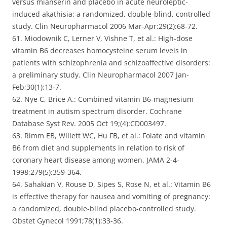
versus mianserin and placebo in acute neuroleptic-
induced akathisia: a randomized, double-blind, controlled
study. Clin Neuropharmacol 2006 Mar-Apr;29(2):68-72.
61. Miodownik C, Lerner V, Vishne T, et al.: High-dose
vitamin B6 decreases homocysteine serum levels in
patients with schizophrenia and schizoaffective disorders:
a preliminary study. Clin Neuropharmacol 2007 Jan-
Feb;30(1):13-7.
62. Nye C, Brice A.: Combined vitamin B6-magnesium
treatment in autism spectrum disorder. Cochrane
Database Syst Rev. 2005 Oct 19;(4):CD003497.
63. Rimm EB, Willett WC, Hu FB, et al.: Folate and vitamin
B6 from diet and supplements in relation to risk of
coronary heart disease among women. JAMA 2-4-
1998;279(5):359-364.
64. Sahakian V, Rouse D, Sipes S, Rose N, et al.: Vitamin B6
is effective therapy for nausea and vomiting of pregnancy:
a randomized, double-blind placebo-controlled study.
Obstet Gynecol 1991;78(1):33-36.