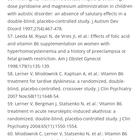
dose pyridoxine and magnesium administration in children
with autistic disorder: an absence of salutary effects in a
double-blind, placebo-controlled study. J Autism Dev
Disord 1997;27(4):467-478.
57. Leeda M, Riyazi N, de Vries JI, et al.: Effects of folic acid
and vitamin B6 supplementation on women with
hyperhomocysteinemia and a history of preeclampsia or
fetal growth restriction. Am J Obstet Gynecol
1998;179(1):135-139.
58. Lerner V, Miodownik C, Kaptsan A, et al.: Vitamin B6
treatment for tardive dyskinesia: a randomized, double-
blind, placebo-controlled, crossover study. J Clin Psychiatry
2007 Nov;68(11):1648-54.
59. Lerner V, Bergman J, Statsenko N, et al.: Vitamin B6
treatment in acute neuroleptic-induced akathisia: a
randomized, double-blind, placebo-controlled study. J Clin
Psychiatry 2004;65(11):1550-1554.
60. Miodownik C, Lerner V, Statsenko N, et al.: Vitamin B6