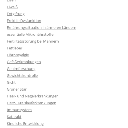
Eisen
Eiweiß
Entgiftung
Erektile Dysfunktion
Ernährungssituation in ärmeren Ländern
essentielle Mikronährstoffe
Fertilitätsstörung bei Männern
Fettleber
Fibromyalgie
Gefäßerkrankungen
Gehirnforschung
Gewichtskontrolle
Gicht
Grüner Star
Haar- und Nagelerkrankungen
Herz-, Kreislauferkrankungen
Immunsystem
Katarakt
Kindliche Entwicklung