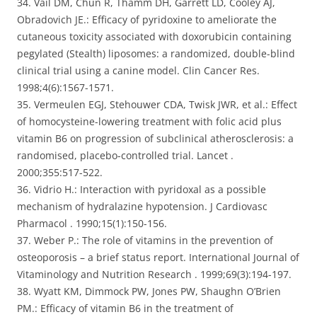
34. Vail DM, Chun R, Thamm DH, Garrett LD, Cooley AJ,
Obradovich JE.: Efficacy of pyridoxine to ameliorate the
cutaneous toxicity associated with doxorubicin containing
pegylated (Stealth) liposomes: a randomized, double-blind
clinical trial using a canine model. Clin Cancer Res.
1998;4(6):1567-1571.
35. Vermeulen EGJ, Stehouwer CDA, Twisk JWR, et al.: Effect
of homocysteine-lowering treatment with folic acid plus
vitamin B6 on progression of subclinical atherosclerosis: a
randomised, placebo-controlled trial. Lancet .
2000;355:517-522.
36. Vidrio H.: Interaction with pyridoxal as a possible
mechanism of hydralazine hypotension. J Cardiovasc
Pharmacol . 1990;15(1):150-156.
37. Weber P.: The role of vitamins in the prevention of
osteoporosis – a brief status report. International Journal of
Vitaminology and Nutrition Research . 1999;69(3):194-197.
38. Wyatt KM, Dimmock PW, Jones PW, Shaughn O’Brien
PM.: Efficacy of vitamin B6 in the treatment of