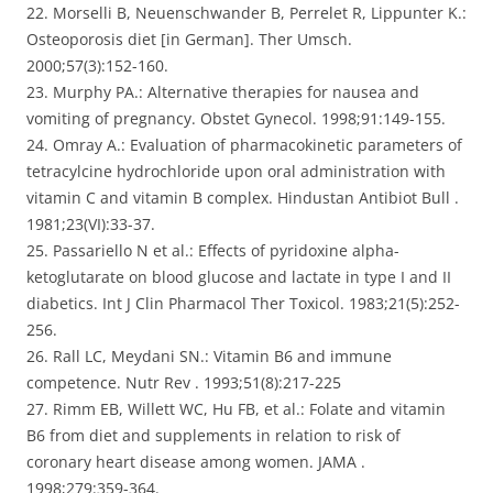
22. Morselli B, Neuenschwander B, Perrelet R, Lippunter K.:
Osteoporosis diet [in German]. Ther Umsch.
2000;57(3):152-160.
23. Murphy PA.: Alternative therapies for nausea and
vomiting of pregnancy. Obstet Gynecol. 1998;91:149-155.
24. Omray A.: Evaluation of pharmacokinetic parameters of
tetracylcine hydrochloride upon oral administration with
vitamin C and vitamin B complex. Hindustan Antibiot Bull .
1981;23(VI):33-37.
25. Passariello N et al.: Effects of pyridoxine alpha-
ketoglutarate on blood glucose and lactate in type I and II
diabetics. Int J Clin Pharmacol Ther Toxicol. 1983;21(5):252-
256.
26. Rall LC, Meydani SN.: Vitamin B6 and immune
competence. Nutr Rev . 1993;51(8):217-225
27. Rimm EB, Willett WC, Hu FB, et al.: Folate and vitamin
B6 from diet and supplements in relation to risk of
coronary heart disease among women. JAMA .
1998;279:359-364.