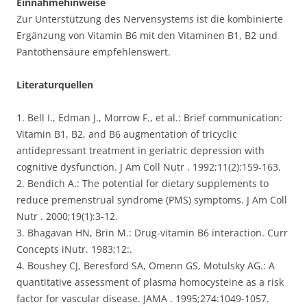
Einnahmehinweise
Zur Unterstützung des Nervensystems ist die kombinierte
Ergänzung von Vitamin B6 mit den Vitaminen B1, B2 und
Pantothensäure empfehlenswert.
Literaturquellen
1. Bell I., Edman J., Morrow F., et al.: Brief communication:
Vitamin B1, B2, and B6 augmentation of tricyclic
antidepressant treatment in geriatric depression with
cognitive dysfunction. J Am Coll Nutr . 1992;11(2):159-163.
2. Bendich A.: The potential for dietary supplements to
reduce premenstrual syndrome (PMS) symptoms. J Am Coll
Nutr . 2000;19(1):3-12.
3. Bhagavan HN, Brin M.: Drug-vitamin B6 interaction. Curr
Concepts iNutr. 1983;12:.
4. Boushey CJ, Beresford SA, Omenn GS, Motulsky AG.: A
quantitative assessment of plasma homocysteine as a risk
factor for vascular disease. JAMA . 1995;274:1049-1057.