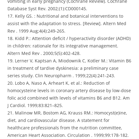
vomiting in early pregnancy (Cochrane Review). Cochrane
Database Syst Rev. 2002;(1):CD000145.
17. Kelly GS. : Nutritional and botanical interventions to
assist with the adaptation to stress. [Review]. Altern Med
Rev . 1999 Aug;4(4):249-265.
18. Kidd P.: Attention deficit / hyperactivity disorder (ADHD)
in children: rationale for its integrative management.
Altern Med Rev . 2000;5(5):402-428.
19. Lerner V, Kaptsan A, Miodownik C, Kotler M.: Vitamin B6
in treatment of tardive dyskinesia: a preliminary case
series study. Clin Neuropharm . 1999;22(4):241-243.
20. Lobo A, Naso A, Arheart K, et al.: Reduction of
homocysteine levels in coronary artery disease by low-dose
folic acid combined with levels of vitamins B6 and B12. Am
J Cardiol. 1999;83:821–825.
21. Malinow MR, Bostom AG, Krauss RM.: Homocyst(e)ine,
diet, and cardiovascular disease. A statement for
healthcare professionals from the nutrition committee,
American Heart Association. Circulation . 1999;99:178-182.