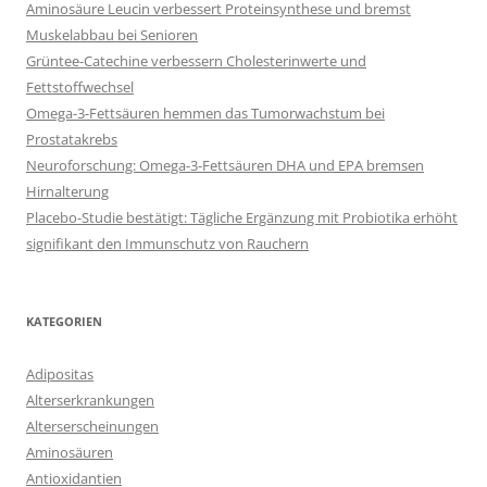
Aminosäure Leucin verbessert Proteinsynthese und bremst
Muskelabbau bei Senioren
Grüntee-Catechine verbessern Cholesterinwerte und
Fettstoffwechsel
Omega-3-Fettsäuren hemmen das Tumorwachstum bei
Prostatakrebs
Neuroforschung: Omega-3-Fettsäuren DHA und EPA bremsen
Hirnalterung
Placebo-Studie bestätigt: Tägliche Ergänzung mit Probiotika erhöht
signifikant den Immunschutz von Rauchern
KATEGORIEN
Adipositas
Alterserkrankungen
Alterserscheinungen
Aminosäuren
Antioxidantien