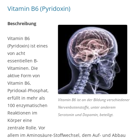
Vitamin B6 (Pyridoxin)
Beschreibung
Vitamin B6
(Pyridoxin) ist eines
von acht
essentiellen B-
Vitaminen. Die
aktive Form von
Vitamin B6,
Pyridoxal-Phosphat,
erfüllt in mehr als
Vitamin B6 ist an der Bildung verschiedener
100 enzymatischen
Nervenbotenstoffe, unter anderem
Reaktionen im
Serotonin und Dopamin, beteiligt.
Körper eine
zentrale Rolle. Vor
allem im Aminosäure-Stoffwechsel, dem Auf- und Abbau