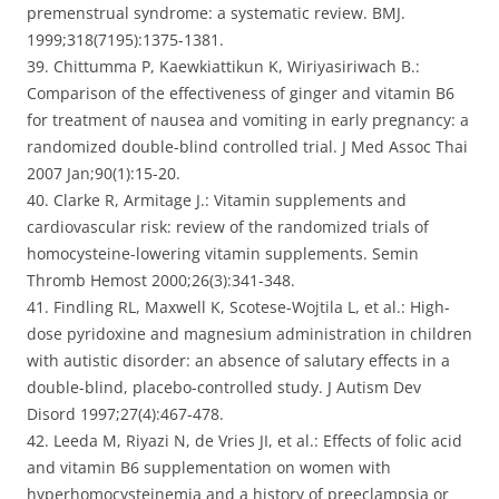
premenstrual syndrome: a systematic review. BMJ.
1999;318(7195):1375-1381.
39. Chittumma P, Kaewkiattikun K, Wiriyasiriwach B.:
Comparison of the effectiveness of ginger and vitamin B6
for treatment of nausea and vomiting in early pregnancy: a
randomized double-blind controlled trial. J Med Assoc Thai
2007 Jan;90(1):15-20.
40. Clarke R, Armitage J.: Vitamin supplements and
cardiovascular risk: review of the randomized trials of
homocysteine-lowering vitamin supplements. Semin
Thromb Hemost 2000;26(3):341-348.
41. Findling RL, Maxwell K, Scotese-Wojtila L, et al.: High-
dose pyridoxine and magnesium administration in children
with autistic disorder: an absence of salutary effects in a
double-blind, placebo-controlled study. J Autism Dev
Disord 1997;27(4):467-478.
42. Leeda M, Riyazi N, de Vries JI, et al.: Effects of folic acid
and vitamin B6 supplementation on women with
hyperhomocysteinemia and a history of preeclampsia or