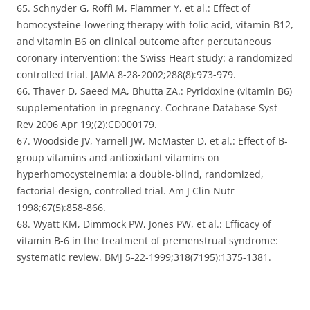
65. Schnyder G, Roffi M, Flammer Y, et al.: Effect of
homocysteine-lowering therapy with folic acid, vitamin B12,
and vitamin B6 on clinical outcome after percutaneous
coronary intervention: the Swiss Heart study: a randomized
controlled trial. JAMA 8-28-2002;288(8):973-979.
66. Thaver D, Saeed MA, Bhutta ZA.: Pyridoxine (vitamin B6)
supplementation in pregnancy. Cochrane Database Syst
Rev 2006 Apr 19;(2):CD000179.
67. Woodside JV, Yarnell JW, McMaster D, et al.: Effect of B-
group vitamins and antioxidant vitamins on
hyperhomocysteinemia: a double-blind, randomized,
factorial-design, controlled trial. Am J Clin Nutr
1998;67(5):858-866.
68. Wyatt KM, Dimmock PW, Jones PW, et al.: Efficacy of
vitamin B-6 in the treatment of premenstrual syndrome:
systematic review. BMJ 5-22-1999;318(7195):1375-1381.