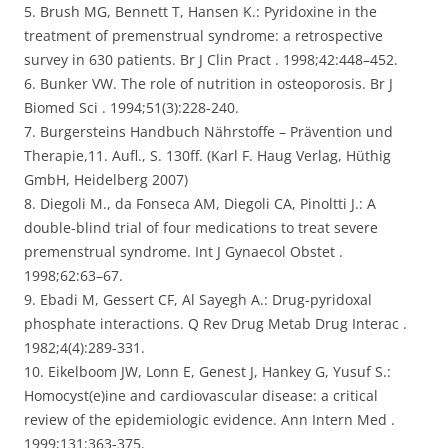
5. Brush MG, Bennett T, Hansen K.: Pyridoxine in the
treatment of premenstrual syndrome: a retrospective
survey in 630 patients. Br J Clin Pract . 1998;42:448–452.
6. Bunker VW. The role of nutrition in osteoporosis. Br J
Biomed Sci . 1994;51(3):228-240.
7. Burgersteins Handbuch Nährstoffe – Prävention und
Therapie,11. Aufl., S. 130ff. (Karl F. Haug Verlag, Hüthig
GmbH, Heidelberg 2007)
8. Diegoli M., da Fonseca AM, Diegoli CA, Pinoltti J.: A
double-blind trial of four medications to treat severe
premenstrual syndrome. Int J Gynaecol Obstet .
1998;62:63–67.
9. Ebadi M, Gessert CF, Al Sayegh A.: Drug-pyridoxal
phosphate interactions. Q Rev Drug Metab Drug Interac .
1982;4(4):289-331.
10. Eikelboom JW, Lonn E, Genest J, Hankey G, Yusuf S.:
Homocyst(e)ine and cardiovascular disease: a critical
review of the epidemiologic evidence. Ann Intern Med .
1999;131:363-375.