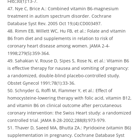
Feb;30(1):13-7.
47. Nye C, Brice A.: Combined vitamin B6-magnesium
treatment in autism spectrum disorder. Cochrane
Database Syst Rev. 2005 Oct 19;(4):CD003497.
48. Rimm EB, Willett WC, Hu FB, et al.: Folate and vitamin
B6 from diet and supplements in relation to risk of
coronary heart disease among women. JAMA 2-4-
1998;279(5):359-364.
49. Sahakian V, Rouse D, Sipes S, Rose N, et al.: Vitamin B6
is effective therapy for nausea and vomiting of pregnancy:
a randomized, double-blind placebo-controlled study.
Obstet Gynecol 1991;78(1):33-36.
50. Schnyder G, Roffi M, Flammer Y, et al.: Effect of
homocysteine-lowering therapy with folic acid, vitamin B12,
and vitamin B6 on clinical outcome after percutaneous
coronary intervention: the Swiss Heart study: a randomized
controlled trial. JAMA 8-28-2002;288(8):973-979.
51. Thaver D, Saeed MA, Bhutta ZA.: Pyridoxine (vitamin B6)
supplementation in pregnancy. Cochrane Database Syst