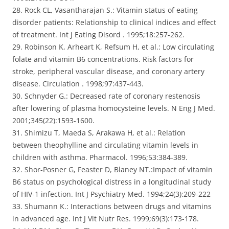
28. Rock CL, Vasantharajan S.: Vitamin status of eating
disorder patients: Relationship to clinical indices and effect
of treatment. Int J Eating Disord . 1995;18:257-262.
29. Robinson K, Arheart K, Refsum H, et al.: Low circulating
folate and vitamin B6 concentrations. Risk factors for
stroke, peripheral vascular disease, and coronary artery
disease. Circulation . 1998;97:437-443.
30. Schnyder G.: Decreased rate of coronary restenosis
after lowering of plasma homocysteine levels. N Eng J Med.
2001;345(22):1593-1600.
31. Shimizu T, Maeda S, Arakawa H, et al.: Relation
between theophylline and circulating vitamin levels in
children with asthma. Pharmacol. 1996;53:384-389.
32. Shor-Posner G, Feaster D, Blaney NT.:Impact of vitamin
B6 status on psychological distress in a longitudinal study
of HIV-1 infection. Int J Psychiatry Med. 1994;24(3):209-222
33. Shumann K.: Interactions between drugs and vitamins
in advanced age. Int J Vit Nutr Res. 1999;69(3):173-178.