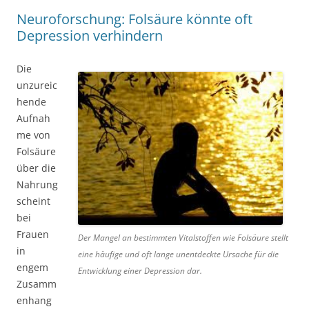
Neuroforschung: Folsäure könnte oft
Depression verhindern
Die
unzureic
hende
Aufnah
me von
Folsäure
über die
Nahrung
scheint
bei
Frauen
Der Mangel an bestimmten Vitalstoffen wie Folsäure stellt
in
eine häufige und oft lange unentdeckte Ursache für die
engem
Entwicklung einer Depression dar.
Zusamm
enhang