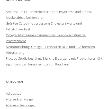
Aminosäure Leucin verbessert Proteinsynthese und bremst
Muskelabbau bei Senioren
Grüntee-Catechine verbessern Cholesterinwerte und
Fettstoffwechsel
Omega-3-Fettsäuren hemmen das Tumorwachstum bei
Prostatakrebs
Neuroforschung: Omega-3-Fettsäuren DHA und EPA bremsen
Hirnalterung
Placebo-Studie bestätigt: Tägliche Ergänzung mit Probiotika erhöht
signifikant den Immunschutz von Rauchern
KATEGORIEN
Adipositas
Alterserkrankungen
Alterserscheinungen