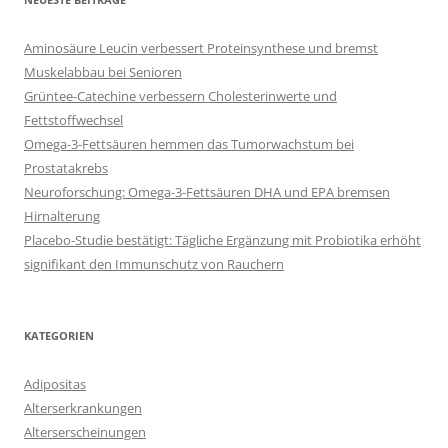
Aminosäure Leucin verbessert Proteinsynthese und bremst
Muskelabbau bei Senioren
Grüntee-Catechine verbessern Cholesterinwerte und
Fettstoffwechsel
Omega-3-Fettsäuren hemmen das Tumorwachstum bei
Prostatakrebs
Neuroforschung: Omega-3-Fettsäuren DHA und EPA bremsen
Hirnalterung
Placebo-Studie bestätigt: Tägliche Ergänzung mit Probiotika erhöht
signifikant den Immunschutz von Rauchern
KATEGORIEN
Adipositas
Alterserkrankungen
Alterserscheinungen