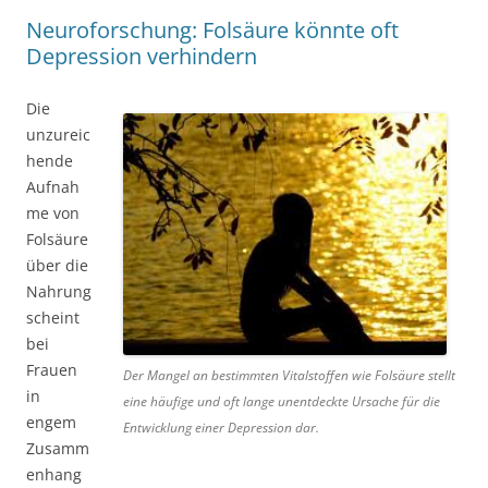
Neuroforschung: Folsäure könnte oft
Depression verhindern
Die
unzureic
hende
Aufnah
me von
Folsäure
über die
Nahrung
scheint
bei
Frauen
Der Mangel an bestimmten Vitalstoffen wie Folsäure stellt
in
eine häufige und oft lange unentdeckte Ursache für die
engem
Entwicklung einer Depression dar.
Zusamm
enhang