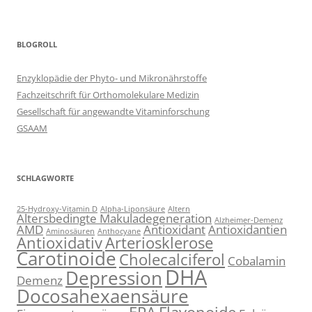
BLOGROLL
Enzyklopädie der Phyto- und Mikronährstoffe
Fachzeitschrift für Orthomolekulare Medizin
Gesellschaft für angewandte Vitaminforschung
GSAAM
SCHLAGWORTE
25-Hydroxy-Vitamin D
Alpha-Liponsäure
Altern
Altersbedingte Makuladegeneration
Alzheimer-Demenz
AMD
Antioxidant
Antioxidantien
Aminosäuren
Anthocyane
Antioxidativ
Arteriosklerose
Carotinoide
Cholecalciferol
Cobalamin
DHA
Depression
Demenz
Docosahexaensäure