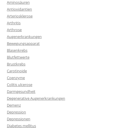
Aminosäuren
Antioxidantien
Arteriosklerose
Arthritis
Arthrose
Augenerkrankungen
Bewegungsapparat
Blasenkrebs
Blutfettwerte
Brustkrebs
Carotinoide
Coenzyme
Colitis ulcerose
Darmgesundheit
Degenerative Augenerkrankungen
Demenz
Depression
Depressionen
Diabetes mellitus