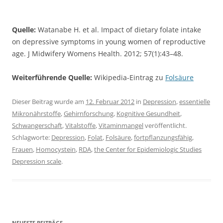
Quelle:
Watanabe H. et al. Impact of dietary folate intake
on depressive symptoms in young women of reproductive
age. J Midwifery Womens Health. 2012; 57(1):43–48.
Weiterführende Quelle:
Wikipedia-Eintrag zu
Folsäure
Dieser Beitrag wurde am
12. Februar 2012
in
Depression
,
essentielle
Mikronährstoffe
,
Gehirnforschung
,
Kognitive Gesundheit
,
Schwangerschaft
,
Vitalstoffe
,
Vitaminmangel
veröffentlicht.
Schlagworte:
Depression
,
Folat
,
Folsäure
,
fortpflanzungsfähig
,
Frauen
,
Homocystein
,
RDA
,
the Center for Epidemiologic Studies
Depression scale
.
NEUESTE BEITRÄGE