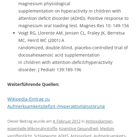
magnesium physiological
supplementation on hyperactivity in children with
attention deficit disorder (ADHD). Positive response to
magnesium oral loading test. Magnes Res 10: 149-156
Voigt RG, Llorente AM, Jensen CL, Fraley JK, Berretsa
MC, Heird WC (2001) A
randomized, double-blind, placebo-controlled trial of
docosahexaenoic acid supplementation
in children with attention-deficit/hyperactivity
disorder. J Pediatr 139:189-196
Weiterführende Quellen:
Wikipedia-Eintrag zu
Aufmerksamkeitsdefizit-/Hyperaktivitätsstörung
Dieser Beitrag wurde am
4. Februar 2012
in
Antioxidantien
,
essentielle Mikronährstoffe
,
Kognitive Gesundheit
,
Medizin
veröffentlicht. Schlagworte:
ADHS
,
Antioxidant
,
Aufmerksamkeits-