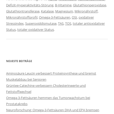
Defizit-Hyperaktivitäts-Störung
,
B-Vitamine
,
Glutathionperoxidase
,
Glutathiontransferase
,
Katalase
,
Magnesium
,
Mikronährstoff
,
Mikronährstoffprofil
,
Omega-3-Fettsäuren
,
OSI
,
oxidativer
Stressindex
,
Superoxiddismutase
,
TAS
,
TOS
,
totaler antioxidativer
Status
,
totaler oxidativer Status
.
NEUESTE BEITRÄGE
Aminosäure Leucin verbessert Proteinsynthese und bremst
Muskelabbau bei Senioren
Grüntee-Catechine verbessern Cholesterinwerte und
Fettstoffwechsel
Omega-3-Fettsäuren hemmen das Tumorwachstum bei
Prostatakrebs
Neuroforschung: Omega-3-Fettsäuren DHA und EPA bremsen