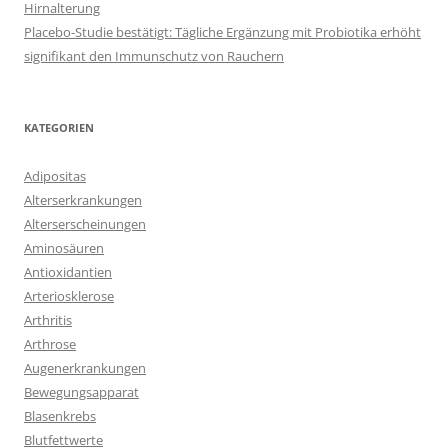
Hirnalterung
Placebo-Studie bestätigt: Tägliche Ergänzung mit Probiotika erhöht
signifikant den Immunschutz von Rauchern
KATEGORIEN
Adipositas
Alterserkrankungen
Alterserscheinungen
Aminosäuren
Antioxidantien
Arteriosklerose
Arthritis
Arthrose
Augenerkrankungen
Bewegungsapparat
Blasenkrebs
Blutfettwerte