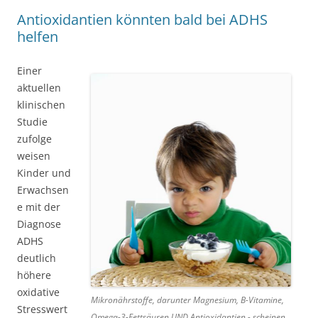
Antioxidantien könnten bald bei ADHS
helfen
Einer
aktuellen
klinischen
Studie
zufolge
weisen
Kinder und
Erwachsen
e mit der
Diagnose
ADHS
deutlich
höhere
oxidative
Mikronährstoffe, darunter Magnesium, B-Vitamine,
Stresswert
Omega-3-Fettsäuren UND Antioxidantien - scheinen