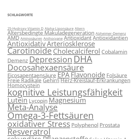
SCHLAGWORTE
25-Hydroxy-Vitamin D
Alpha-Liponsäure
Altern
Altersbedingte Makuladegeneration
Alzheimer-Demenz
AMD
Antioxidant
Antioxidantien
Aminosäuren
Anthocyane
Antioxidativ
Arteriosklerose
Carotinoide
Cholecalciferol
Cobalamin
DHA
Depression
Demenz
Docosahexaensäure
EPA
Flavonoide
Eicosapentaensäure
Folsäure
Freie Radikale
Gehirn
Herz-Kreislauf-Erkrankungen
Homocystein
kognitive Leistungsfähigkeit
Lutein
Magnesium
Lycopin
Meta-Analyse
Omega-3-Fettsäuren
oxidativer Stress
Polyphenol
Prostata
Resveratrol
sekundäre Pflanzenstoffe