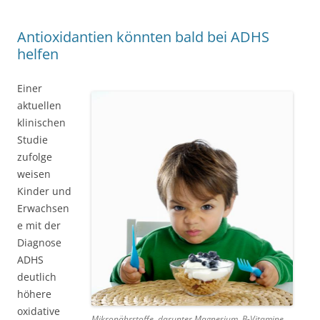
Antioxidantien könnten bald bei ADHS
helfen
Einer
aktuellen
klinischen
Studie
zufolge
weisen
Kinder und
Erwachsen
e mit der
Diagnose
ADHS
deutlich
höhere
oxidative
Mikronährstoffe, darunter Magnesium, B-Vitamine,