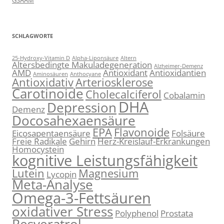
GSAAM
SCHLAGWORTE
25-Hydroxy-Vitamin D
Alpha-Liponsäure
Altern
Altersbedingte Makuladegeneration
Alzheimer-Demenz
AMD
Antioxidant
Antioxidantien
Aminosäuren
Anthocyane
Antioxidativ
Arteriosklerose
Carotinoide
Cholecalciferol
Cobalamin
DHA
Depression
Demenz
Docosahexaensäure
EPA
Flavonoide
Eicosapentaensäure
Folsäure
Freie Radikale
Gehirn
Herz-Kreislauf-Erkrankungen
Homocystein
kognitive Leistungsfähigkeit
Lutein
Magnesium
Lycopin
Meta-Analyse
Omega-3-Fettsäuren
oxidativer Stress
Polyphenol
Prostata