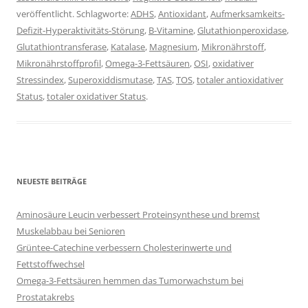
veröffentlicht. Schlagworte:
ADHS
,
Antioxidant
,
Aufmerksamkeits-
Defizit-Hyperaktivitäts-Störung
,
B-Vitamine
,
Glutathionperoxidase
,
Glutathiontransferase
,
Katalase
,
Magnesium
,
Mikronährstoff
,
Mikronährstoffprofil
,
Omega-3-Fettsäuren
,
OSI
,
oxidativer
Stressindex
,
Superoxiddismutase
,
TAS
,
TOS
,
totaler antioxidativer
Status
,
totaler oxidativer Status
.
NEUESTE BEITRÄGE
Aminosäure Leucin verbessert Proteinsynthese und bremst
Muskelabbau bei Senioren
Grüntee-Catechine verbessern Cholesterinwerte und
Fettstoffwechsel
Omega-3-Fettsäuren hemmen das Tumorwachstum bei
Prostatakrebs