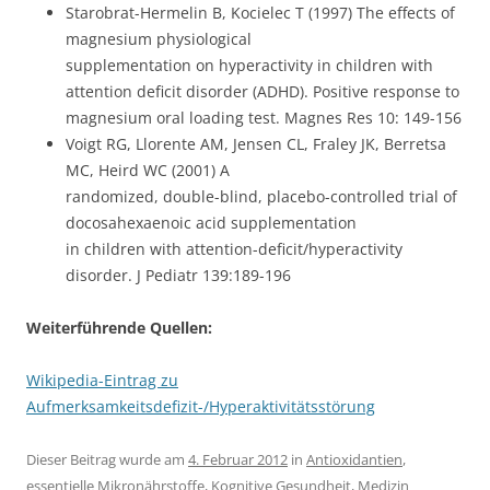
Starobrat-Hermelin B, Kocielec T (1997) The effects of
magnesium physiological
supplementation on hyperactivity in children with
attention deficit disorder (ADHD). Positive response to
magnesium oral loading test. Magnes Res 10: 149-156
Voigt RG, Llorente AM, Jensen CL, Fraley JK, Berretsa
MC, Heird WC (2001) A
randomized, double-blind, placebo-controlled trial of
docosahexaenoic acid supplementation
in children with attention-deficit/hyperactivity
disorder. J Pediatr 139:189-196
Weiterführende Quellen:
Wikipedia-Eintrag zu
Aufmerksamkeitsdefizit-/Hyperaktivitätsstörung
Dieser Beitrag wurde am
4. Februar 2012
in
Antioxidantien
,
essentielle Mikronährstoffe
,
Kognitive Gesundheit
,
Medizin