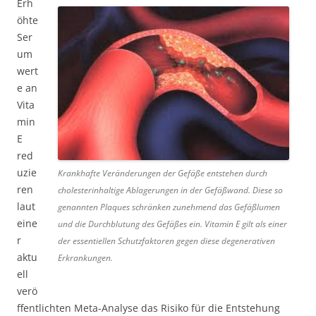
Erh
öhte
Ser
um
wert
e an
Vita
min
E
red
uzie
Krankhafte Veränderungen der Gefäße entstehen durch
ren
cholesterinhaltige Ablagerungen in der Gefäßwand. Diese so
laut
genannten Plaques schränken zunehmend das Gefäßlumen
eine
und die Durchblutung des Gefäßes ein. Vitamin E gilt als einer
r
der essentiellen Schutzfaktoren gegen diese degenerativen
aktu
Erkrankungen.
ell
verö
ffentlichten Meta-Analyse das Risiko für die Entstehung