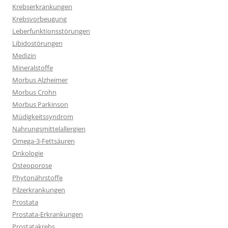
Krebserkrankungen
Krebsvorbeugung
Leberfunktionsstörungen
Libidostörungen
Medizin
Mineralstoffe
Morbus Alzheimer
Morbus Crohn
Morbus Parkinson
Müdigkeitssyndrom
Nahrungsmittelallergien
Omega-3-Fettsäuren
Onkologie
Osteoporose
Phytonährstoffe
Pilzerkrankungen
Prostata
Prostata-Erkrankungen
Prostatakrebs