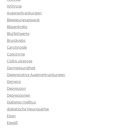
Arthrose
Augenerkrankungen
Bewegungsapparat
Blasenkrebs
Blutfettwerte
Brustkrebs
Carotinoide
Coenzyme
Colitis ulcerose
Darmgesundheit
Degenerative Augenerkrankungen
Demenz
Depression
Depressionen
Diabetes mellitus
diabetische Neuropathie
Eisen
Eiweiß