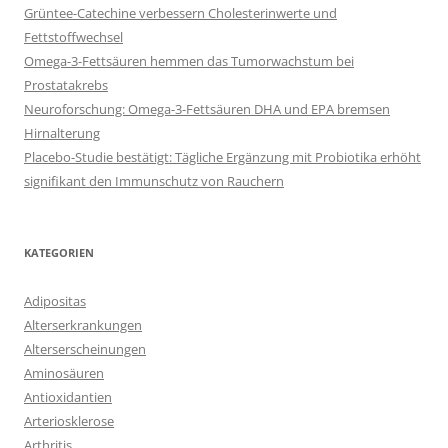
Grüntee-Catechine verbessern Cholesterinwerte und
Fettstoffwechsel
Omega-3-Fettsäuren hemmen das Tumorwachstum bei
Prostatakrebs
Neuroforschung: Omega-3-Fettsäuren DHA und EPA bremsen
Hirnalterung
Placebo-Studie bestätigt: Tägliche Ergänzung mit Probiotika erhöht
signifikant den Immunschutz von Rauchern
KATEGORIEN
Adipositas
Alterserkrankungen
Alterserscheinungen
Aminosäuren
Antioxidantien
Arteriosklerose
Arthritis