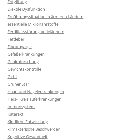
Entgiftung
Erektile Dysfunktion
Ernährungssituation in ärmeren Ländern
essentielle Mikronährstoffe
Fertilitätsstörung bei Männern
Fettleber
Fibromyalgie
Gefäßerkrankungen
Gehirnforschung
Gewichtskontrolle
Gicht
Grüner Star
Haar- und Nagelerkrankungen
Herz-, Kreislauferkrankungen
Immunsystem
Katarakt
Kindliche Entwicklung
klimakterische Beschwerden
Kognitive Gesundheit