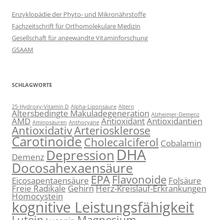
Enzyklopädie der Phyto- und Mikronährstoffe
Fachzeitschrift für Orthomolekulare Medizin
Gesellschaft für angewandte Vitaminforschung
GSAAM
SCHLAGWORTE
25-Hydroxy-Vitamin D
Alpha-Liponsäure
Altern
Altersbedingte Makuladegeneration
Alzheimer-Demenz
AMD
Antioxidant
Antioxidantien
Aminosäuren
Anthocyane
Antioxidativ
Arteriosklerose
Carotinoide
Cholecalciferol
Cobalamin
DHA
Depression
Demenz
Docosahexaensäure
EPA
Flavonoide
Eicosapentaensäure
Folsäure
Freie Radikale
Gehirn
Herz-Kreislauf-Erkrankungen
Homocystein
kognitive Leistungsfähigkeit
Lutein
Magnesium