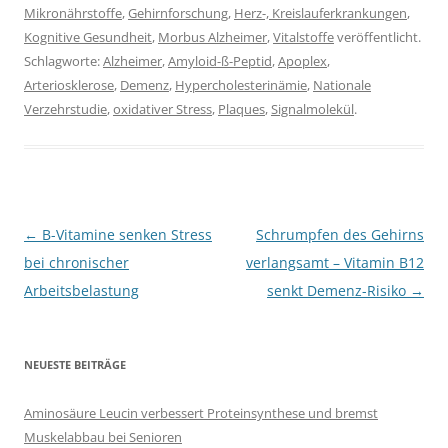
Mikronährstoffe
,
Gehirnforschung
,
Herz-, Kreislauferkrankungen
,
Kognitive Gesundheit
,
Morbus Alzheimer
,
Vitalstoffe
veröffentlicht.
Schlagworte:
Alzheimer
,
Amyloid-ß-Peptid
,
Apoplex
,
Arteriosklerose
,
Demenz
,
Hypercholesterinämie
,
Nationale
Verzehrstudie
,
oxidativer Stress
,
Plaques
,
Signalmolekül
.
Beitragsnavigation
←
B-Vitamine senken Stress
Schrumpfen des Gehirns
bei chronischer
verlangsamt – Vitamin B12
Arbeitsbelastung
senkt Demenz-Risiko
→
NEUESTE BEITRÄGE
Aminosäure Leucin verbessert Proteinsynthese und bremst
Muskelabbau bei Senioren