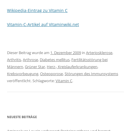
Wikipedia-Eintrag zu Vitamin C
Vitamin-C-Artikel auf Vitaminwiki.net
Dieser Beitrag wurde am
1. Dezember 2009
in
Arteriosklerose
,
Arthritis
,
Arthrose
,
Diabetes mellitus
,
Fertilitätsstörung bei
Männern
,
Grüner Star
,
Herz-, Kreislauferkrankungen
,
Krebsvorbeugung
,
Osteoporose
,
Störungen des Immunsystems
veröffentlicht. Schlagworte:
Vitamin C
.
NEUESTE BEITRÄGE