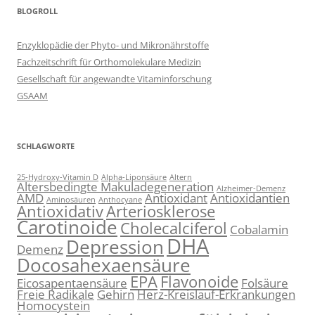
BLOGROLL
Enzyklopädie der Phyto- und Mikronährstoffe
Fachzeitschrift für Orthomolekulare Medizin
Gesellschaft für angewandte Vitaminforschung
GSAAM
SCHLAGWORTE
25-Hydroxy-Vitamin D
Alpha-Liponsäure
Altern
Altersbedingte Makuladegeneration
Alzheimer-Demenz
AMD
Antioxidant
Antioxidantien
Aminosäuren
Anthocyane
Antioxidativ
Arteriosklerose
Carotinoide
Cholecalciferol
Cobalamin
DHA
Depression
Demenz
Docosahexaensäure
EPA
Flavonoide
Eicosapentaensäure
Folsäure
Freie Radikale
Gehirn
Herz-Kreislauf-Erkrankungen
Homocystein