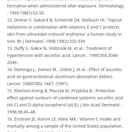
formation when administered after exposure. Dermatology
. 1999;198(1):52-55.
12. Dreher F, Gabard B, Schwindt DA, Maibach HI.: Topical
melatonin in combination with vitamins E and C protects
skin from ultraviolet-induced erythema: a human study in
vivo. Br J Dermatol. 1998;139(2):332-339.
13. Duffy S, Gokce N, Holbrook M, et al.: Treatment of
hypertension with ascorbic acid. Lancet . 1999;354:2048-
2049.
14. Domingo J., Gomez M., Llobet J. et al.: Effect of ascorbic
acid on gastrointestinal aluminum absorption (letter).
Lancer; 338(8780): 1467. (1991).
15. Eberlein-Konig B, Placzek M, Przybilla B.: Protective
effect against sunburn of combined systemic ascorbic acid
(vit.C) and D-alpha-tocopherol (vit.E). J Am Acad Dermatol .
1998;38:45–48.
16. Enstrom JE, Kanim LE, Klein MA.: Vitamin C intake and
mortality among a sample of the United States population.