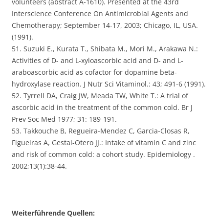
volunteers (abstract A-1610). Presented at the 43rd
Interscience Conference On Antimicrobial Agents and
Chemotherapy; September 14-17, 2003; Chicago, IL, USA.
(1991).
51. Suzuki E., Kurata T., Shibata M., Mori M., Arakawa N.:
Activities of D- and L-xyloascorbic acid and D- and L-
araboascorbic acid as cofactor for dopamine beta-
hydroxylase reaction. J Nutr Sci Vitaminol.: 43; 491-6 (1991).
52. Tyrrell DA, Craig JW, Meada TW, White T.: A trial of
ascorbic acid in the treatment of the common cold. Br J
Prev Soc Med 1977; 31: 189-191.
53. Takkouche B, Regueira-Mendez C, Garcia-Closas R,
Figueiras A, Gestal-Otero JJ.: Intake of vitamin C and zinc
and risk of common cold: a cohort study. Epidemiology .
2002;13(1):38-44.
Weiterführende Quellen: