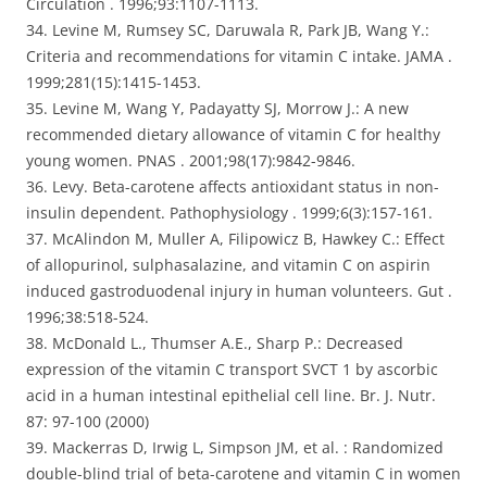
Circulation . 1996;93:1107-1113.
34. Levine M, Rumsey SC, Daruwala R, Park JB, Wang Y.:
Criteria and recommendations for vitamin C intake. JAMA .
1999;281(15):1415-1453.
35. Levine M, Wang Y, Padayatty SJ, Morrow J.: A new
recommended dietary allowance of vitamin C for healthy
young women. PNAS . 2001;98(17):9842-9846.
36. Levy. Beta-carotene affects antioxidant status in non-
insulin dependent. Pathophysiology . 1999;6(3):157-161.
37. McAlindon M, Muller A, Filipowicz B, Hawkey C.: Effect
of allopurinol, sulphasalazine, and vitamin C on aspirin
induced gastroduodenal injury in human volunteers. Gut .
1996;38:518-524.
38. McDonald L., Thumser A.E., Sharp P.: Decreased
expression of the vitamin C transport SVCT 1 by ascorbic
acid in a human intestinal epithelial cell line. Br. J. Nutr.
87: 97-100 (2000)
39. Mackerras D, Irwig L, Simpson JM, et al. : Randomized
double-blind trial of beta-carotene and vitamin C in women