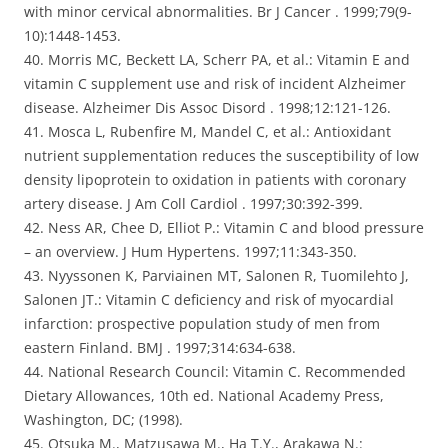
with minor cervical abnormalities. Br J Cancer . 1999;79(9-
10):1448-1453.
40. Morris MC, Beckett LA, Scherr PA, et al.: Vitamin E and
vitamin C supplement use and risk of incident Alzheimer
disease. Alzheimer Dis Assoc Disord . 1998;12:121-126.
41. Mosca L, Rubenfire M, Mandel C, et al.: Antioxidant
nutrient supplementation reduces the susceptibility of low
density lipoprotein to oxidation in patients with coronary
artery disease. J Am Coll Cardiol . 1997;30:392-399.
42. Ness AR, Chee D, Elliot P.: Vitamin C and blood pressure
– an overview. J Hum Hypertens. 1997;11:343-350.
43. Nyyssonen K, Parviainen MT, Salonen R, Tuomilehto J,
Salonen JT.: Vitamin C deficiency and risk of myocardial
infarction: prospective population study of men from
eastern Finland. BMJ . 1997;314:634-638.
44. National Research Council: Vitamin C. Recommended
Dietary Allowances, 10th ed. National Academy Press,
Washington, DC; (1998).
45. Otsuka M., Matzusawa M., Ha T.Y., Arakawa N.: