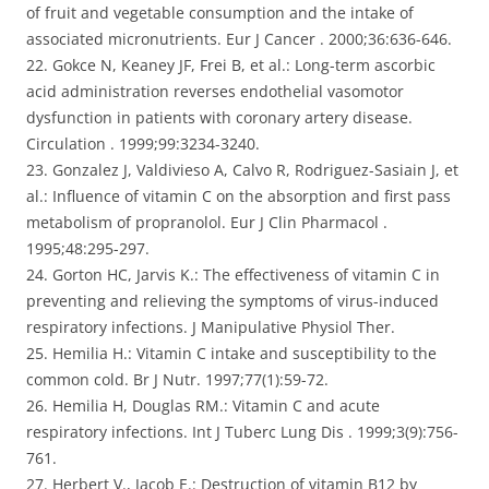
of fruit and vegetable consumption and the intake of
associated micronutrients. Eur J Cancer . 2000;36:636-646.
22. Gokce N, Keaney JF, Frei B, et al.: Long-term ascorbic
acid administration reverses endothelial vasomotor
dysfunction in patients with coronary artery disease.
Circulation . 1999;99:3234-3240.
23. Gonzalez J, Valdivieso A, Calvo R, Rodriguez-Sasiain J, et
al.: Influence of vitamin C on the absorption and first pass
metabolism of propranolol. Eur J Clin Pharmacol .
1995;48:295-297.
24. Gorton HC, Jarvis K.: The effectiveness of vitamin C in
preventing and relieving the symptoms of virus-induced
respiratory infections. J Manipulative Physiol Ther.
25. Hemilia H.: Vitamin C intake and susceptibility to the
common cold. Br J Nutr. 1997;77(1):59-72.
26. Hemilia H, Douglas RM.: Vitamin C and acute
respiratory infections. Int J Tuberc Lung Dis . 1999;3(9):756-
761.
27. Herbert V., Jacob E.: Destruction of vitamin B12 by