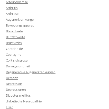
Arteriosklerose
Arthritis
Arthrose
Augenerkrankungen
Bewegungsapparat
Blasenkrebs
Blutfettwerte
Brustkrebs
Carotinoide
Coenzyme
Colitis ulcerose
Darmgesundheit
Degenerative Augenerkrankungen
Demenz
Depression
Depressionen
Diabetes mellitus
diabetische Neuropathie
Eisen