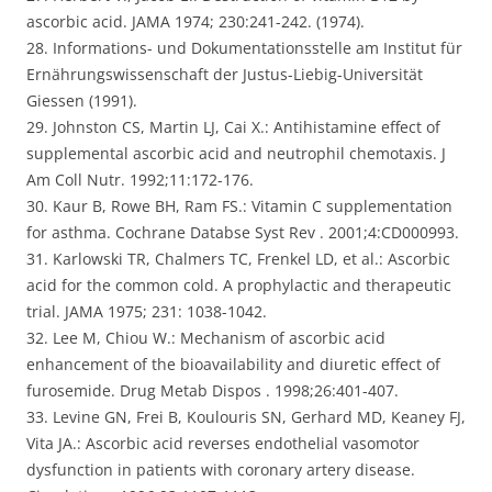
ascorbic acid. JAMA 1974; 230:241-242. (1974).
28. Informations- und Dokumentationsstelle am Institut für
Ernährungswissenschaft der Justus-Liebig-Universität
Giessen (1991).
29. Johnston CS, Martin LJ, Cai X.: Antihistamine effect of
supplemental ascorbic acid and neutrophil chemotaxis. J
Am Coll Nutr. 1992;11:172-176.
30. Kaur B, Rowe BH, Ram FS.: Vitamin C supplementation
for asthma. Cochrane Databse Syst Rev . 2001;4:CD000993.
31. Karlowski TR, Chalmers TC, Frenkel LD, et al.: Ascorbic
acid for the common cold. A prophylactic and therapeutic
trial. JAMA 1975; 231: 1038-1042.
32. Lee M, Chiou W.: Mechanism of ascorbic acid
enhancement of the bioavailability and diuretic effect of
furosemide. Drug Metab Dispos . 1998;26:401-407.
33. Levine GN, Frei B, Koulouris SN, Gerhard MD, Keaney FJ,
Vita JA.: Ascorbic acid reverses endothelial vasomotor
dysfunction in patients with coronary artery disease.