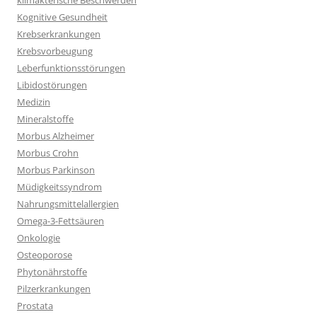
klimakterische Beschwerden
Kognitive Gesundheit
Krebserkrankungen
Krebsvorbeugung
Leberfunktionsstörungen
Libidostörungen
Medizin
Mineralstoffe
Morbus Alzheimer
Morbus Crohn
Morbus Parkinson
Müdigkeitssyndrom
Nahrungsmittelallergien
Omega-3-Fettsäuren
Onkologie
Osteoporose
Phytonährstoffe
Pilzerkrankungen
Prostata