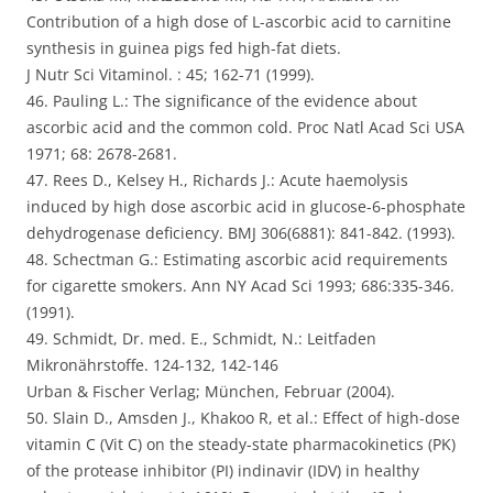
Contribution of a high dose of L-ascorbic acid to carnitine
synthesis in guinea pigs fed high-fat diets.
J Nutr Sci Vitaminol. : 45; 162-71 (1999).
46. Pauling L.: The significance of the evidence about
ascorbic acid and the common cold. Proc Natl Acad Sci USA
1971; 68: 2678-2681.
47. Rees D., Kelsey H., Richards J.: Acute haemolysis
induced by high dose ascorbic acid in glucose-6-phosphate
dehydrogenase deficiency. BMJ 306(6881): 841-842. (1993).
48. Schectman G.: Estimating ascorbic acid requirements
for cigarette smokers. Ann NY Acad Sci 1993; 686:335-346.
(1991).
49. Schmidt, Dr. med. E., Schmidt, N.: Leitfaden
Mikronährstoffe. 124-132, 142-146
Urban & Fischer Verlag; München, Februar (2004).
50. Slain D., Amsden J., Khakoo R, et al.: Effect of high-dose
vitamin C (Vit C) on the steady-state pharmacokinetics (PK)
of the protease inhibitor (PI) indinavir (IDV) in healthy