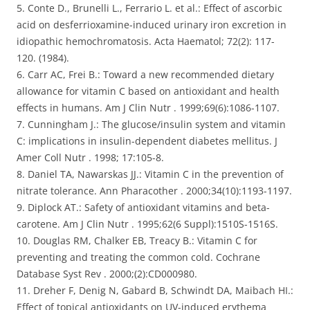
5. Conte D., Brunelli L., Ferrario L. et al.: Effect of ascorbic
acid on desferrioxamine-induced urinary iron excretion in
idiopathic hemochromatosis. Acta Haematol; 72(2): 117-
120. (1984).
6. Carr AC, Frei B.: Toward a new recommended dietary
allowance for vitamin C based on antioxidant and health
effects in humans. Am J Clin Nutr . 1999;69(6):1086-1107.
7. Cunningham J.: The glucose/insulin system and vitamin
C: implications in insulin-dependent diabetes mellitus. J
Amer Coll Nutr . 1998; 17:105-8.
8. Daniel TA, Nawarskas JJ.: Vitamin C in the prevention of
nitrate tolerance. Ann Pharacother . 2000;34(10):1193-1197.
9. Diplock AT.: Safety of antioxidant vitamins and beta-
carotene. Am J Clin Nutr . 1995;62(6 Suppl):1510S-1516S.
10. Douglas RM, Chalker EB, Treacy B.: Vitamin C for
preventing and treating the common cold. Cochrane
Database Syst Rev . 2000;(2):CD000980.
11. Dreher F, Denig N, Gabard B, Schwindt DA, Maibach HI.:
Effect of topical antioxidants on UV-induced erythema