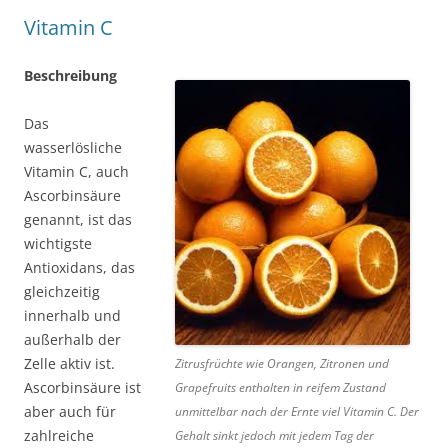
Vitamin C
Beschreibung
Das
wasserlösliche
Vitamin C, auch
Ascorbinsäure
genannt, ist das
wichtigste
Antioxidans, das
gleichzeitig
innerhalb und
außerhalb der
Zelle aktiv ist.
Zitrusfrüchte wie Orangen, Zitronen und
Ascorbinsäure ist
Grapefruits enthalten in reifem Zustand
aber auch für
unmittelbar nach der Ernte viel Vitamin C. Der
zahlreiche
Gehalt sinkt jedoch mit jedem Tag der