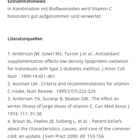
Einnahmehinweis
In Kombination mit Bioflavonoiden wird Vitamin C
besonders gut aufgenommen und verwertet.
Literaturquellen
1. Anderson JW, Gowri MS, Turner J,et al.: Antioxidant
supplementation effects low density lipoprotein oxidation
for individuals with type 2 diabetes mellitus. J Amer Coll
Nutr . 1999;18:451-461.
2. Ausman LM.: Criteria and recommendations for vitamin
C intake. Nutr Review . 1999;57(7):222-229.
3. Anderson TN, Suranyi B, Beaton GW.: The effect on
winter illness of large doses of vitamin C. Can Med Assoc J
1974; 111: 31-38.
4. Braun BL, Fowles JB, Solberg L, et al. : Patient beliefs
about the characteristics, causes, and care of the common
cold: an update. J Fam Pract 2000; 49: 153-156.