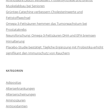
Aminosäure Leucin verbessert Proteinsynthese und bremst
Muskelabbau bei Senioren
Grüntee-Catechine verbessern Cholesterinwerte und
Fettstoffwechsel
Omega-3-Fettsäuren hemmen das Tumorwachstum bei
Prostatakrebs
Neuroforschung: Omega-3-Fettsäuren DHA und EPA bremsen
Hirnalterung
Placebo-Studie bestätigt: Tägliche Ergänzung mit Probiotika erhöht
signifikant den Immunschutz von Rauchern
KATEGORIEN
Adipositas
Alterserkrankungen
Alterserscheinungen
Aminosäuren
Antioxidantien