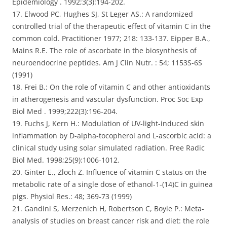
Epidemiology . 1992;3(3):194-202.
17. Elwood PC, Hughes SJ, St Leger AS.: A randomized
controlled trial of the therapeutic effect of vitamin C in the
common cold. Practitioner 1977; 218: 133-137. Eipper B.A.,
Mains R.E. The role of ascorbate in the biosynthesis of
neuroendocrine peptides. Am J Clin Nutr. : 54; 1153S-6S
(1991)
18. Frei B.: On the role of vitamin C and other antioxidants
in atherogenesis and vascular dysfunction. Proc Soc Exp
Biol Med . 1999;222(3):196-204.
19. Fuchs J, Kern H.: Modulation of UV-light-induced skin
inflammation by D-alpha-tocopherol and L-ascorbic acid: a
clinical study using solar simulated radiation. Free Radic
Biol Med. 1998;25(9):1006-1012.
20. Ginter E., Zloch Z. Influence of vitamin C status on the
metabolic rate of a single dose of ethanol-1-(14)C in guinea
pigs. Physiol Res.: 48; 369-73 (1999)
21. Gandini S, Merzenich H, Robertson C, Boyle P.: Meta-
analysis of studies on breast cancer risk and diet: the role