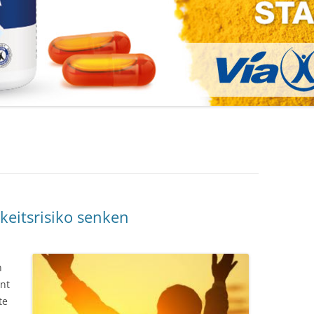
keitsrisiko senken
n
ant
te