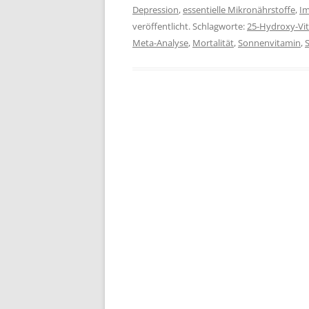
Depression
,
essentielle Mikronährstoffe
,
I
veröffentlicht. Schlagworte:
25-Hydroxy-Vi
Meta-Analyse
,
Mortalität
,
Sonnenvitamin
,
S