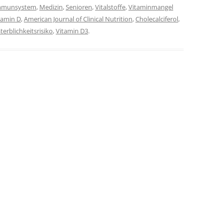
mmunsystem
,
Medizin
,
Senioren
,
Vitalstoffe
,
Vitaminmangel
tamin D
,
American Journal of Clinical Nutrition
,
Cholecalciferol
,
terblichkeitsrisiko
,
Vitamin D3
.