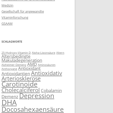
Medizin
Gesellschaft für angewandte
Vitaminforschung
GSAAM
SCHLAGWORTE
25-Hydroxy-Vitamin D
Alpha-Liponsäure
Altern
Altersbedingte
Makuladegeneration
AMD
Alzheimer-Demenz
Aminosäuren
Antioxidant
Anthocyane
Antioxidativ
Antioxidantien
Arteriosklerose
Carotinoide
Cholecalciferol
Cobalamin
Depression
Demenz
DHA
Docosahexaensäure