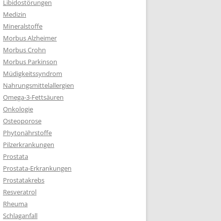
Libidostörungen
Medizin
Mineralstoffe
Morbus Alzheimer
Morbus Crohn
Morbus Parkinson
Müdigkeitssyndrom
Nahrungsmittelallergien
Omega-3-Fettsäuren
Onkologie
Osteoporose
Phytonährstoffe
Pilzerkrankungen
Prostata
Prostata-Erkrankungen
Prostatakrebs
Resveratrol
Rheuma
Schlaganfall