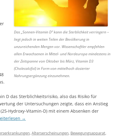
er
Das „Sonnen-Vitamin D“ kann die Sterblichkeit verringern –
liegt jedoch in weiten Teilen der Bevölkerung in
unzureichenden Mengen vor. Wissenschaftler empfehlen
allen Erwachsenen in Mittel- und Nordeuropa mindestens in
der Zeitspanne von Oktober bis März, Vitamin D3
(Cholecalcifol) in Form von mittelhoch dosierter
48
Nahrungsergänzung einzunehmen.
us.
n D das Sterblichkeitsrisiko, also das Risiko für
swertung der Untersuchungen zeigte, dass ein Anstieg
 (25-Hydroxy-Vitamin-D) mit einem Absenken der
eiterlesen
→
erserkrankungen
,
Alterserscheinungen
,
Bewegungsapparat
,