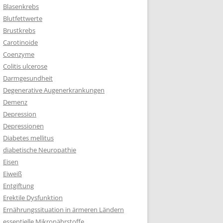
Blasenkrebs
Blutfettwerte
Brustkrebs
Carotinoide
Coenzyme
Colitis ulcerose
Darmgesundheit
Degenerative Augenerkrankungen
Demenz
Depression
Depressionen
Diabetes mellitus
diabetische Neuropathie
Eisen
Eiweiß
Entgiftung
Erektile Dysfunktion
Ernährungssituation in ärmeren Ländern
essentielle Mikronährstoffe