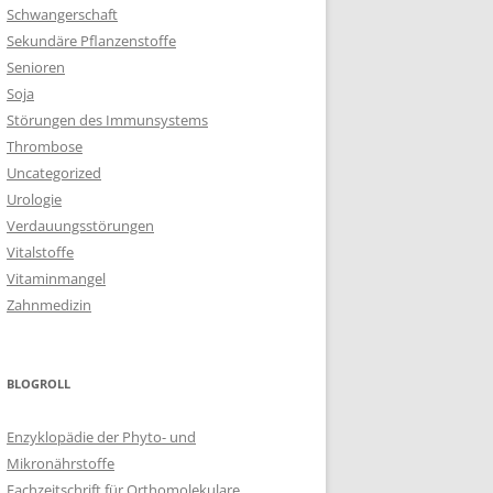
Schwangerschaft
Sekundäre Pflanzenstoffe
Senioren
Soja
Störungen des Immunsystems
Thrombose
Uncategorized
Urologie
Verdauungsstörungen
Vitalstoffe
Vitaminmangel
Zahnmedizin
BLOGROLL
Enzyklopädie der Phyto- und
Mikronährstoffe
Fachzeitschrift für Orthomolekulare