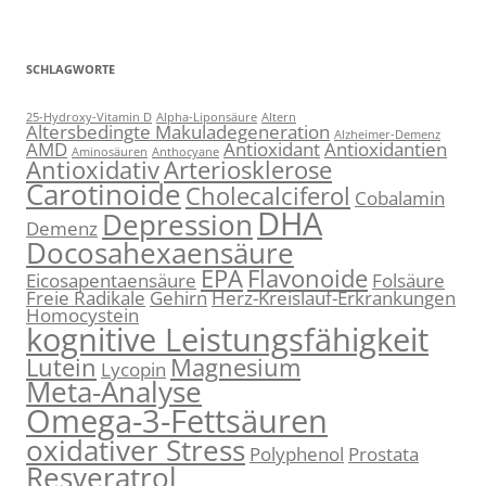
SCHLAGWORTE
25-Hydroxy-Vitamin D
Alpha-Liponsäure
Altern
Altersbedingte Makuladegeneration
Alzheimer-Demenz
AMD
Antioxidant
Antioxidantien
Aminosäuren
Anthocyane
Antioxidativ
Arteriosklerose
Carotinoide
Cholecalciferol
Cobalamin
DHA
Depression
Demenz
Docosahexaensäure
EPA
Flavonoide
Eicosapentaensäure
Folsäure
Freie Radikale
Gehirn
Herz-Kreislauf-Erkrankungen
Homocystein
kognitive Leistungsfähigkeit
Lutein
Magnesium
Lycopin
Meta-Analyse
Omega-3-Fettsäuren
oxidativer Stress
Polyphenol
Prostata
Resveratrol