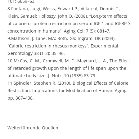
101: 6659–63.
8.Fontana, Luigi; Weiss, Edward P.; Villareal, Dennis T.;
Klein, Samuel; Holloszy, John O. (2008). “Long-term effects
of calorie or protein restriction on serum IGF-1 and IGFBP-3
concentration in humans”. Aging Cell 7 (5): 681–7.
9.Mattison, J; Lane, MA; Roth, GS; Ingram, DK (2003).
“Calorie restriction in rhesus monkeys”. Experimental
Gerontology 38 (1-2): 35–46.
10.McCay, C. M., Cromwell, M. F., Maynard, L. A., The Effect
of retarded growth upon the length of life span upon the
ultimate body size. J. Nutr. 10 (1935) 63-79.
11.Spindler, Stephen R. (2010). Biological Effects of Calorie
Restriction: Implications for Modification of Human Aging.
pp. 367–438.
Weiterführende Quellen: