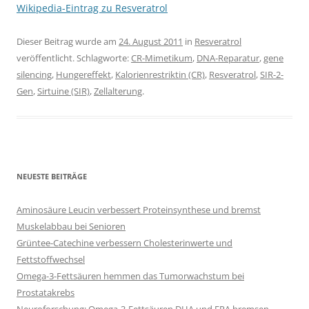
Wikipedia-Eintrag zu Resveratrol
Dieser Beitrag wurde am
24. August 2011
in
Resveratrol
veröffentlicht. Schlagworte:
CR-Mimetikum
,
DNA-Reparatur
,
gene
silencing
,
Hungereffekt
,
Kalorienrestriktin (CR)
,
Resveratrol
,
SIR-2-
Gen
,
Sirtuine (SIR)
,
Zellalterung
.
NEUESTE BEITRÄGE
Aminosäure Leucin verbessert Proteinsynthese und bremst
Muskelabbau bei Senioren
Grüntee-Catechine verbessern Cholesterinwerte und
Fettstoffwechsel
Omega-3-Fettsäuren hemmen das Tumorwachstum bei
Prostatakrebs