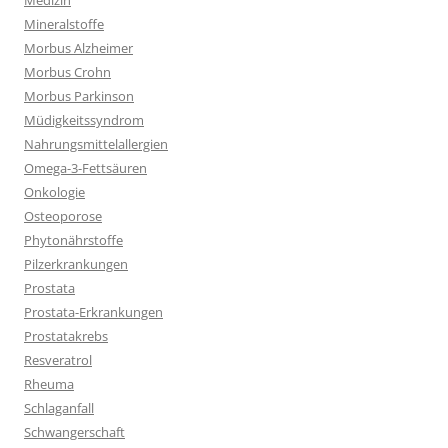
Medizin
Mineralstoffe
Morbus Alzheimer
Morbus Crohn
Morbus Parkinson
Müdigkeitssyndrom
Nahrungsmittelallergien
Omega-3-Fettsäuren
Onkologie
Osteoporose
Phytonährstoffe
Pilzerkrankungen
Prostata
Prostata-Erkrankungen
Prostatakrebs
Resveratrol
Rheuma
Schlaganfall
Schwangerschaft