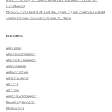
Neuroforschung: Omega-3-Fettsäuren DHA und EPA bremsen
Hirnalterung
Placebo-Studie bestätigt: Tägliche Ergänzung mit Probiotika erhöht
signifikant den Immunschutz von Rauchern
KATEGORIEN
Adipositas
Alterserkrankungen
Alterserscheinungen
Aminosäuren
Antioxidantien
Arteriosklerose
Arthritis
Arthrose
Augenerkrankungen
Bewegungsapparat
Blasenkrebs