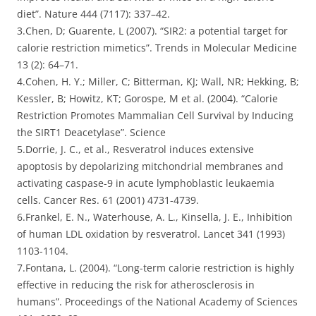
diet”. Nature 444 (7117): 337–42.
3.Chen, D; Guarente, L (2007). “SIR2: a potential target for
calorie restriction mimetics”. Trends in Molecular Medicine
13 (2): 64–71.
4.Cohen, H. Y.; Miller, C; Bitterman, KJ; Wall, NR; Hekking, B;
Kessler, B; Howitz, KT; Gorospe, M et al. (2004). “Calorie
Restriction Promotes Mammalian Cell Survival by Inducing
the SIRT1 Deacetylase”. Science
5.Dorrie, J. C., et al., Resveratrol induces extensive
apoptosis by depolarizing mitchondrial membranes and
activating caspase-9 in acute lymphoblastic leukaemia
cells. Cancer Res. 61 (2001) 4731-4739.
6.Frankel, E. N., Waterhouse, A. L., Kinsella, J. E., Inhibition
of human LDL oxidation by resveratrol. Lancet 341 (1993)
1103-1104.
7.Fontana, L. (2004). “Long-term calorie restriction is highly
effective in reducing the risk for atherosclerosis in
humans”. Proceedings of the National Academy of Sciences