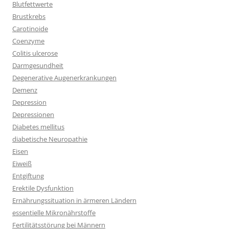
Blutfettwerte
Brustkrebs
Carotinoide
Coenzyme
Colitis ulcerose
Darmgesundheit
Degenerative Augenerkrankungen
Demenz
Depression
Depressionen
Diabetes mellitus
diabetische Neuropathie
Eisen
Eiweiß
Entgiftung
Erektile Dysfunktion
Ernährungssituation in ärmeren Ländern
essentielle Mikronährstoffe
Fertilitätsstörung bei Männern