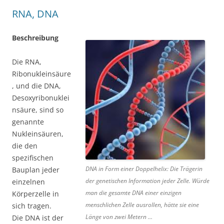
RNA, DNA
Beschreibung
Die RNA,
Ribonukleinsäure
, und die DNA,
Desoxyribonuklei
nsäure, sind so
genannte
Nukleinsäuren,
die den
spezifischen
DNA in Form einer Doppelhelix: Die Trägerin
Bauplan jeder
der genetischen Information jeder Zelle. Würde
einzelnen
man die gesamte DNA einer einzigen
Körperzelle in
menschlichen Zelle ausrollen, hätte sie eine
sich tragen.
Länge von zwei Metern …
Die DNA ist der