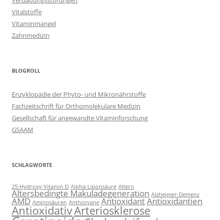
Verdauungsstörungen
Vitalstoffe
Vitaminmangel
Zahnmedizin
BLOGROLL
Enzyklopädie der Phyto- und Mikronährstoffe
Fachzeitschrift für Orthomolekulare Medizin
Gesellschaft für angewandte Vitaminforschung
GSAAM
SCHLAGWORTE
25-Hydroxy-Vitamin D
Alpha-Liponsäure
Altern
Altersbedingte Makuladegeneration
Alzheimer-Demenz
AMD
Antioxidant
Antioxidantien
Aminosäuren
Anthocyane
Antioxidativ
Arteriosklerose