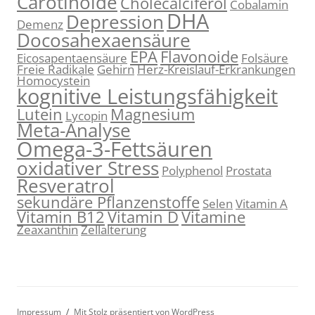
Carotinoide
Cholecalciferol
Cobalamin
DHA
Depression
Demenz
Docosahexaensäure
EPA
Flavonoide
Eicosapentaensäure
Folsäure
Freie Radikale
Gehirn
Herz-Kreislauf-Erkrankungen
Homocystein
kognitive Leistungsfähigkeit
Lutein
Magnesium
Lycopin
Meta-Analyse
Omega-3-Fettsäuren
oxidativer Stress
Polyphenol
Prostata
Resveratrol
sekundäre Pflanzenstoffe
Selen
Vitamin A
Vitamin B12
Vitamin D
Vitamine
Zeaxanthin
Zellalterung
Impressum
Mit Stolz präsentiert von WordPress