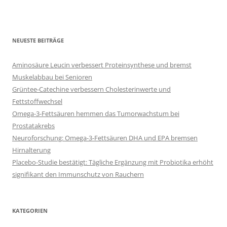
NEUESTE BEITRÄGE
Aminosäure Leucin verbessert Proteinsynthese und bremst
Muskelabbau bei Senioren
Grüntee-Catechine verbessern Cholesterinwerte und
Fettstoffwechsel
Omega-3-Fettsäuren hemmen das Tumorwachstum bei
Prostatakrebs
Neuroforschung: Omega-3-Fettsäuren DHA und EPA bremsen
Hirnalterung
Placebo-Studie bestätigt: Tägliche Ergänzung mit Probiotika erhöht
signifikant den Immunschutz von Rauchern
KATEGORIEN