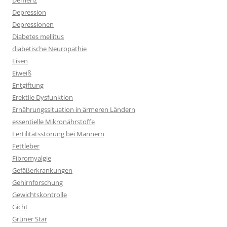
Demenz
Depression
Depressionen
Diabetes mellitus
diabetische Neuropathie
Eisen
Eiweiß
Entgiftung
Erektile Dysfunktion
Ernährungssituation in ärmeren Ländern
essentielle Mikronährstoffe
Fertilitätsstörung bei Männern
Fettleber
Fibromyalgie
Gefäßerkrankungen
Gehirnforschung
Gewichtskontrolle
Gicht
Grüner Star