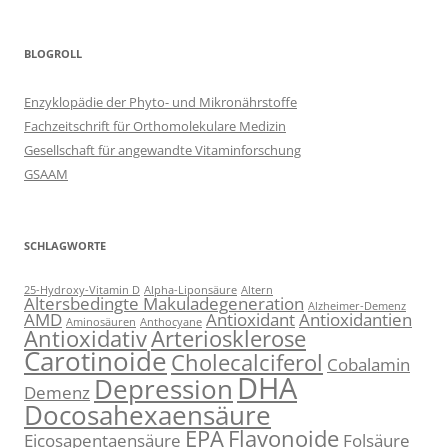
BLOGROLL
Enzyklopädie der Phyto- und Mikronährstoffe
Fachzeitschrift für Orthomolekulare Medizin
Gesellschaft für angewandte Vitaminforschung
GSAAM
SCHLAGWORTE
25-Hydroxy-Vitamin D
Alpha-Liponsäure
Altern
Altersbedingte Makuladegeneration
Alzheimer-Demenz
AMD
Antioxidant
Antioxidantien
Aminosäuren
Anthocyane
Antioxidativ
Arteriosklerose
Carotinoide
Cholecalciferol
Cobalamin
DHA
Depression
Demenz
Docosahexaensäure
EPA
Flavonoide
Eicosapentaensäure
Folsäure