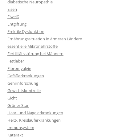
diabetische Neuropathie
Eisen
Eiweiß
Entgiftung
Erektile Dysfunktion
Ernährungssituation in ärmeren Ländern
essentielle Mikronährstoffe
Fertilitätsstörung bei Männern
Fettleber
Fibromyalgie
Gefäßerkrankungen
Gehirnforschung
Gewichtskontrolle
Gicht
Grüner Star
Haar- und Nagelerkrankungen
Herz-, Kreislauferkrankungen
Immunsystem
Katarakt