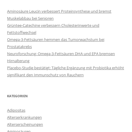
Aminosäure Leucin verbessert Proteinsynthese und bremst
Muskelabbau bei Senioren
Grüntee-Catechine verbessern Cholesterinwerte und
Fettstoffwechsel
Omega-3-Fettsäuren hemmen das Tumorwachstum bei
Prostatakrebs
Neuroforschung: Omega-3-Fettsäuren DHA und EPA bremsen
Hirnalterung
Placebo-Studie bestätigt: Tägliche Ergänzung mit Probiotika erhöht
signifikant den Immunschutz von Rauchern
KATEGORIEN
Adipositas
Alterserkrankungen
Alterserscheinungen
Aminosäuren