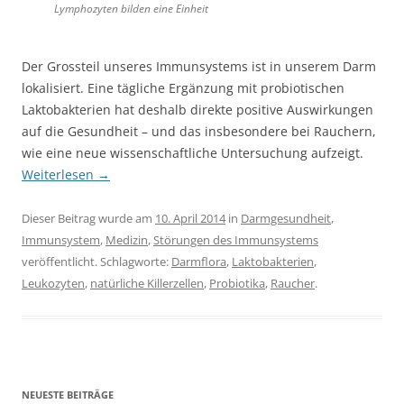
Lymphozyten bilden eine Einheit
Der Grossteil unseres Immunsystems ist in unserem Darm
lokalisiert. Eine tägliche Ergänzung mit probiotischen
Laktobakterien hat deshalb direkte positive Auswirkungen
auf die Gesundheit – und das insbesondere bei Rauchern,
wie eine neue wissenschaftliche Untersuchung aufzeigt.
Weiterlesen
→
Dieser Beitrag wurde am
10. April 2014
in
Darmgesundheit
,
Immunsystem
,
Medizin
,
Störungen des Immunsystems
veröffentlicht. Schlagworte:
Darmflora
,
Laktobakterien
,
Leukozyten
,
natürliche Killerzellen
,
Probiotika
,
Raucher
.
NEUESTE BEITRÄGE