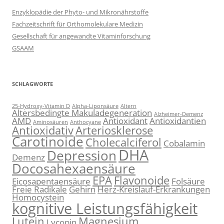
Enzyklopädie der Phyto- und Mikronährstoffe
Fachzeitschrift für Orthomolekulare Medizin
Gesellschaft für angewandte Vitaminforschung
GSAAM
SCHLAGWORTE
25-Hydroxy-Vitamin D
Alpha-Liponsäure
Altern
Altersbedingte Makuladegeneration
Alzheimer-Demenz
AMD
Antioxidant
Antioxidantien
Aminosäuren
Anthocyane
Antioxidativ
Arteriosklerose
Carotinoide
Cholecalciferol
Cobalamin
DHA
Depression
Demenz
Docosahexaensäure
EPA
Flavonoide
Eicosapentaensäure
Folsäure
Freie Radikale
Gehirn
Herz-Kreislauf-Erkrankungen
Homocystein
kognitive Leistungsfähigkeit
Lutein
Magnesium
Lycopin