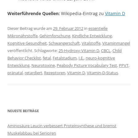
Weiterführende Quellen:
Wikipedia-Eintrag zu
Vitamin D
Dieser Beitrag wurde am
29. Februar 2012
in
essentielle
Mikronährstoffe
,
Gehirnforschung
,
Kindliche Entwicklung
,
Kognitive Gesundheit
,
Schwangerschaft
,
Vitalstoffe
,
Vitaminmangel
veröffentlicht. Schlagworte:
25-Hydroxy-Vitamin D
,
CBCL
,
Child
Behavior Checklist
,
fetal
,
Fetalstadium
,
I.E.
,
neuro-kognitive
Entwicklung
,
Neurotoxine
,
Peabody Picture Vocabulary Test
,
PPVT
,
pränatal
,
retardiert
,
Rezeptoren
,
Vitamin D
,
Vitamin-D-Status
.
NEUESTE BEITRÄGE
Aminosäure Leucin verbessert Proteinsynthese und bremst
Muskelabbau bei Senioren