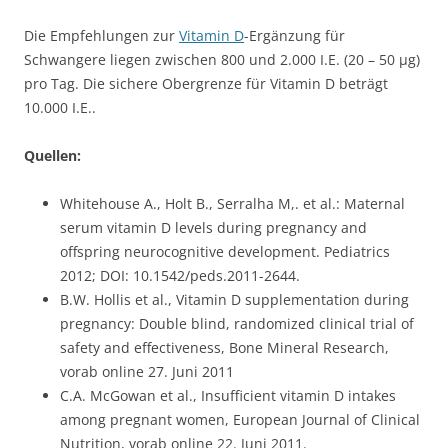
Die Empfehlungen zur
Vitamin D
-Ergänzung für
Schwangere liegen zwischen 800 und 2.000 I.E. (20 – 50 µg)
pro Tag. Die sichere Obergrenze für Vitamin D beträgt
10.000 I.E..
Quellen:
Whitehouse A., Holt B., Serralha M,. et al.: Maternal
serum vitamin D levels during pregnancy and
offspring neurocognitive development. Pediatrics
2012; DOI: 10.1542/peds.2011-2644.
B.W. Hollis et al., Vitamin D supplementation during
pregnancy: Double blind, randomized clinical trial of
safety and effectiveness, Bone Mineral Research,
vorab online 27. Juni 2011
C.A. McGowan et al., Insufficient vitamin D intakes
among pregnant women, European Journal of Clinical
Nutrition, vorab online 22. Juni 2011.