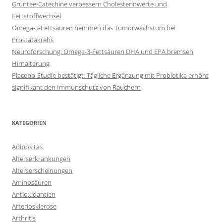
Grüntee-Catechine verbessern Cholesterinwerte und
Fettstoffwechsel
Omega-3-Fettsäuren hemmen das Tumorwachstum bei
Prostatakrebs
Neuroforschung: Omega-3-Fettsäuren DHA und EPA bremsen
Hirnalterung
Placebo-Studie bestätigt: Tägliche Ergänzung mit Probiotika erhöht
signifikant den Immunschutz von Rauchern
KATEGORIEN
Adipositas
Alterserkrankungen
Alterserscheinungen
Aminosäuren
Antioxidantien
Arteriosklerose
Arthritis