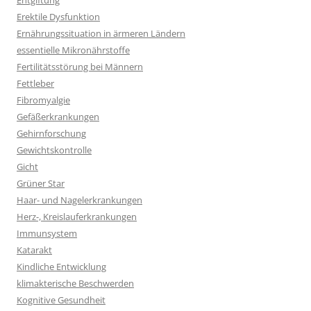
Entgiftung
Erektile Dysfunktion
Ernährungssituation in ärmeren Ländern
essentielle Mikronährstoffe
Fertilitätsstörung bei Männern
Fettleber
Fibromyalgie
Gefäßerkrankungen
Gehirnforschung
Gewichtskontrolle
Gicht
Grüner Star
Haar- und Nagelerkrankungen
Herz-, Kreislauferkrankungen
Immunsystem
Katarakt
Kindliche Entwicklung
klimakterische Beschwerden
Kognitive Gesundheit