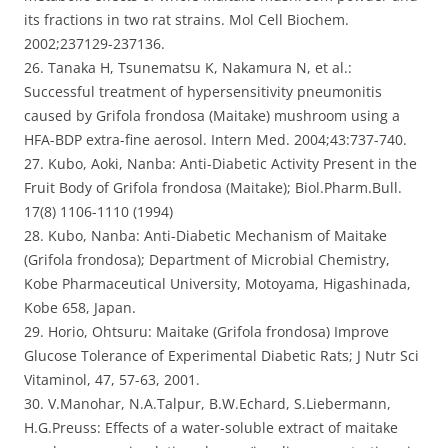
its fractions in two rat strains. Mol Cell Biochem.
2002;237129-237136.
26. Tanaka H, Tsunematsu K, Nakamura N, et al.:
Successful treatment of hypersensitivity pneumonitis
caused by Grifola frondosa (Maitake) mushroom using a
HFA-BDP extra-fine aerosol. Intern Med. 2004;43:737-740.
27. Kubo, Aoki, Nanba: Anti-Diabetic Activity Present in the
Fruit Body of Grifola frondosa (Maitake); Biol.Pharm.Bull.
17(8) 1106-1110 (1994)
28. Kubo, Nanba: Anti-Diabetic Mechanism of Maitake
(Grifola frondosa); Department of Microbial Chemistry,
Kobe Pharmaceutical University, Motoyama, Higashinada,
Kobe 658, Japan.
29. Horio, Ohtsuru: Maitake (Grifola frondosa) Improve
Glucose Tolerance of Experimental Diabetic Rats; J Nutr Sci
Vitaminol, 47, 57-63, 2001.
30. V.Manohar, N.A.Talpur, B.W.Echard, S.Liebermann,
H.G.Preuss: Effects of a water-soluble extract of maitake