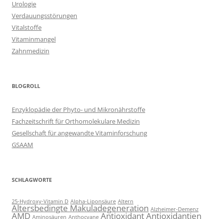
Urologie
Verdauungsstörungen
Vitalstoffe
Vitaminmangel
Zahnmedizin
BLOGROLL
Enzyklopädie der Phyto- und Mikronährstoffe
Fachzeitschrift für Orthomolekulare Medizin
Gesellschaft für angewandte Vitaminforschung
GSAAM
SCHLAGWORTE
25-Hydroxy-Vitamin D
Alpha-Liponsäure
Altern
Altersbedingte Makuladegeneration
Alzheimer-Demenz
AMD
Antioxidant
Antioxidantien
Aminosäuren
Anthocyane