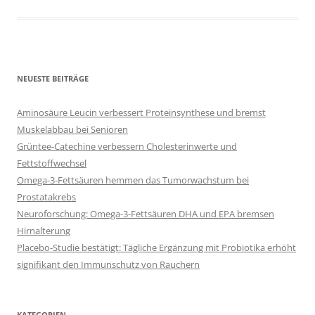
NEUESTE BEITRÄGE
Aminosäure Leucin verbessert Proteinsynthese und bremst
Muskelabbau bei Senioren
Grüntee-Catechine verbessern Cholesterinwerte und
Fettstoffwechsel
Omega-3-Fettsäuren hemmen das Tumorwachstum bei
Prostatakrebs
Neuroforschung: Omega-3-Fettsäuren DHA und EPA bremsen
Hirnalterung
Placebo-Studie bestätigt: Tägliche Ergänzung mit Probiotika erhöht
signifikant den Immunschutz von Rauchern
KATEGORIEN