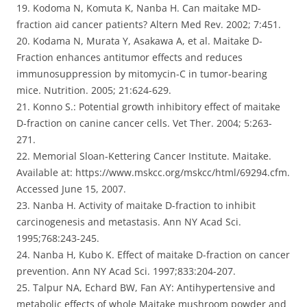
19. Kodoma N, Komuta K, Nanba H. Can maitake MD-
fraction aid cancer patients? Altern Med Rev. 2002; 7:451.
20. Kodama N, Murata Y, Asakawa A, et al. Maitake D-
Fraction enhances antitumor effects and reduces
immunosuppression by mitomycin-C in tumor-bearing
mice. Nutrition. 2005; 21:624-629.
21. Konno S.: Potential growth inhibitory effect of maitake
D-fraction on canine cancer cells. Vet Ther. 2004; 5:263-
271.
22. Memorial Sloan-Kettering Cancer Institute. Maitake.
Available at: https://www.mskcc.org/mskcc/html/69294.cfm.
Accessed June 15, 2007.
23. Nanba H. Activity of maitake D-fraction to inhibit
carcinogenesis and metastasis. Ann NY Acad Sci.
1995;768:243-245.
24. Nanba H, Kubo K. Effect of maitake D-fraction on cancer
prevention. Ann NY Acad Sci. 1997;833:204-207.
25. Talpur NA, Echard BW, Fan AY: Antihypertensive and
metabolic effects of whole Maitake mushroom powder and