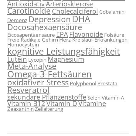
Antioxidativ
Arteriosklerose
Carotinoide
Cholecalciferol
Cobalamin
DHA
Depression
Demenz
Docosahexaensäure
EPA
Flavonoide
Eicosapentaensäure
Folsäure
Freie Radikale
Gehirn
Herz-Kreislauf-Erkrankungen
Homocystein
kognitive Leistungsfähigkeit
Lutein
Magnesium
Lycopin
Meta-Analyse
Omega-3-Fettsäuren
oxidativer Stress
Polyphenol
Prostata
Resveratrol
sekundäre Pflanzenstoffe
Selen
Vitamin A
Vitamin B12
Vitamin D
Vitamine
Zeaxanthin
Zellalterung