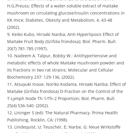
H.G.Preuss; Effects of a water-soluble extract of maitake
mushroom on circulating glucose/insulin concentrations in
KK mice; Diabetes, Obesity and Metabolism, 4, 43-48
(2002).
9. Keiko Kubo, Hiroaki Nanba; Anti-Hyperliposis Effect of
Maitake Fruit Body (Grifola frondosa); Biol. Pharm. Bull.
20(7) 781-785 (1997).
10. Nadeem A. Talpur, Bobby W.: Antihypertensive and
metabolic effects of whole Maitake mushroom powder and
its fractions in two rat strains; Molecular and Cellular
Biochemistry 237: 129-136, (2002).
11. Atsuyuki Inoue, Noriko Kodama, Hiroaki Nanba; Effect of
Maitake (Grifola frondosa) D-Fraction on the Control of the
T-Lymph Node Th-1/Th-2 Proportion; Biol. Pharm. Bull.
25(4) 536-540. (2002).
12. Lininger S (ed): The Natural Pharmacy. Prima Health
Publishing, Rocklin, CA; (1998).
13. Lindequist, U; Teuscher, E; Narbe, G: Neue Wirkstoffe