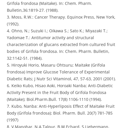
Grifola frondosa (Maitake). In: Chem. Pharm.
Bulletin,36:1819-27. (1988).
3. Moss, R.W.: Cancer Therapy. Equinox Press, New York,
(1992).
4. Ohno, N.; Suzuki I.; Oikawa S.; Sato K.; Miyazaki T.;
Yadomae T.: Antitumor activity and structural
characterization of glucans extracted from cultured fruit
bodies of Grifola frondosa. In: Chem. Pharm. Bulletin,
32:1142-51. (1984).
5. Hiroyuki Horio, Masaru Ohtsuru; Maitake (Grifola
frondosa) Improve Glucose Tolerance of Experimental
Diabetic Rats; J Nutr Sci Vitaminol, 47, 57-63, 2001 (2001).
6. Keiko Kubo, Hisao Aoki, Horoaki Nanba; Anti-Diabetic
Activity Present in the Fruit Body of Grifola frondosa
(Maitake); Biol.Pharm.Bull. 17(8) 1106-1110 (1994).
7. Kubo, Nanba: Anti-Hyperliposis Effect of Maitake Fruit
Body (Grifola frondosa); Biol. Pharm. Bull. 20(7) 781-785
(1997)
8. V.Manohar, N.A.Talpur, B.W.Echard, S.Liebermann,