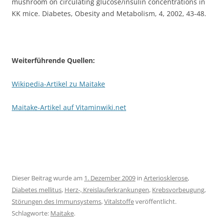
mushroom on circulating glucose/insulin concentrations in
KK mice. Diabetes, Obesity and Metabolism, 4, 2002, 43-48.
Weiterführende Quellen:
Wikipedia-Artikel zu Maitake
Maitake-Artikel auf Vitaminwiki.net
Dieser Beitrag wurde am
1. Dezember 2009
in
Arteriosklerose
,
Diabetes mellitus
,
Herz-, Kreislauferkrankungen
,
Krebsvorbeugung
,
Störungen des Immunsystems
,
Vitalstoffe
veröffentlicht.
Schlagworte:
Maitake
.