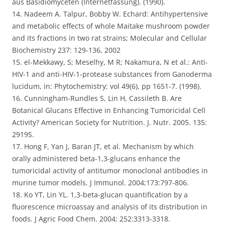
aus Basidiomyceten (Internetfassung). (1990).
14. Nadeem A. Talpur, Bobby W. Echard: Antihypertensive
and metabolic effects of whole Maitake mushroom powder
and its fractions in two rat strains; Molecular and Cellular
Biochemistry 237: 129-136, 2002
15. el-Mekkawy, S; Meselhy, M R; Nakamura, N et al.: Anti-
HIV-1 and anti-HIV-1-protease substances from Ganoderma
lucidum, in: Phytochemistry; vol 49(6), pp 1651-7. (1998).
16. Cunningham-Rundles S, Lin H, Cassileth B. Are
Botanical Glucans Effective in Enhancing Tumoricidal Cell
Activity? American Society for Nutrition. J. Nutr. 2005. 135:
2919S.
17. Hong F, Yan J, Baran JT, et al. Mechanism by which
orally administered beta-1,3-glucans enhance the
tumoricidal activity of antitumor monoclonal antibodies in
murine tumor models. J Immunol. 2004;173:797-806.
18. Ko YT, Lin YL. 1,3-beta-glucan quantification by a
fluorescence microassay and analysis of its distribution in
foods. J Agric Food Chem. 2004; 252:3313-3318.