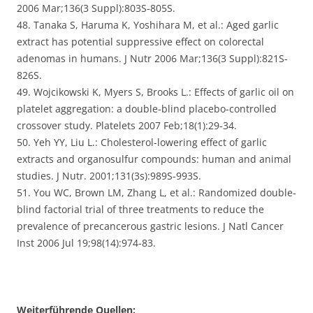
2006 Mar;136(3 Suppl):803S-805S.
48. Tanaka S, Haruma K, Yoshihara M, et al.: Aged garlic
extract has potential suppressive effect on colorectal
adenomas in humans. J Nutr 2006 Mar;136(3 Suppl):821S-
826S.
49. Wojcikowski K, Myers S, Brooks L.: Effects of garlic oil on
platelet aggregation: a double-blind placebo-controlled
crossover study. Platelets 2007 Feb;18(1):29-34.
50. Yeh YY, Liu L.: Cholesterol-lowering effect of garlic
extracts and organosulfur compounds: human and animal
studies. J Nutr. 2001;131(3s):989S-993S.
51. You WC, Brown LM, Zhang L, et al.: Randomized double-
blind factorial trial of three treatments to reduce the
prevalence of precancerous gastric lesions. J Natl Cancer
Inst 2006 Jul 19;98(14):974-83.
Weiterführende Quellen: