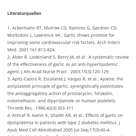
Literaturquellen
1. Ackermann RT, Mulrow CD, Ramirez G, Gardner CD,
Morbidoni L, Lawrence VA.: Garlic shows promise for
improving some cardiovascular risk factors. Arch Intern
Med. 2001;161:813-824.
2. Alder R, Lookinland S, Berry JA, et al.: A systematic review
of the effectiveness of garlic as an anti-hyperlipidemic
agent. J Am Acad Nurse Pract . 2003;15(3):120-129.
3. Apitz-Castro R, Escalante J, Vargas R, et al.: Ajoene, the
antiplatelet principle of garlic, synergistically potentiates
the antiaggregatory action of prostacyclin, forskolin,
indomethacin, and dipyridamole on human platelets.
Thromb Res . 1986;42(3):303-311.
4. Ashraf R, Aamir K, Shaikh AR, et al.: Effects of garlic on
dyslipidemia in patients with type 2 diabetes mellitus. J
Ayub Med Coll Abbottabad 2005 Jul-Sep;17(3):60-4.