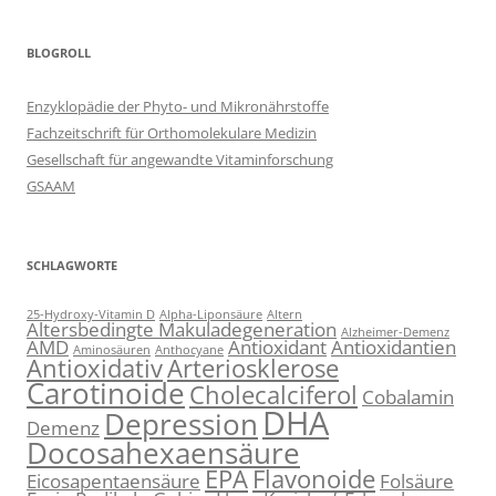
BLOGROLL
Enzyklopädie der Phyto- und Mikronährstoffe
Fachzeitschrift für Orthomolekulare Medizin
Gesellschaft für angewandte Vitaminforschung
GSAAM
SCHLAGWORTE
25-Hydroxy-Vitamin D
Alpha-Liponsäure
Altern
Altersbedingte Makuladegeneration
Alzheimer-Demenz
AMD
Antioxidant
Antioxidantien
Aminosäuren
Anthocyane
Antioxidativ
Arteriosklerose
Carotinoide
Cholecalciferol
Cobalamin
DHA
Depression
Demenz
Docosahexaensäure
EPA
Flavonoide
Eicosapentaensäure
Folsäure