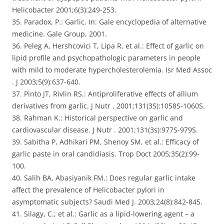
Helicobacter 2001;6(3):249-253.
35. Paradox, P.: Garlic. In: Gale encyclopedia of alternative
medicine. Gale Group, 2001.
36. Peleg A, Hershcovici T, Lipa R, et al.: Effect of garlic on
lipid profile and psychopathologic parameters in people
with mild to moderate hypercholesterolemia. Isr Med Assoc
. J 2003;5(9):637-640.
37. Pinto JT, Rivlin RS.: Antiproliferative effects of allium
derivatives from garlic. J Nutr . 2001;131(3S):1058S-1060S.
38. Rahman K.: Historical perspective on garlic and
cardiovascular disease. J Nutr . 2001;131(3s):977S-979S.
39. Sabitha P, Adhikari PM, Shenoy SM, et al.: Efficacy of
garlic paste in oral candidiasis. Trop Doct 2005;35(2):99-
100.
40. Salih BA, Abasiyanik FM.: Does regular garlic intake
affect the prevalence of Helicobacter pylori in
asymptomatic subjects? Saudi Med J. 2003;24(8):842-845.
41. Silagy, C.; et al.: Garlic as a lipid-lowering agent – a