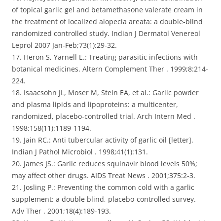
of topical garlic gel and betamethasone valerate cream in
the treatment of localized alopecia areata: a double-blind
randomized controlled study. Indian J Dermatol Venereol
Leprol 2007 Jan-Feb;73(1):29-32.
17. Heron S, Yarnell E.: Treating parasitic infections with
botanical medicines. Altern Complement Ther . 1999;8:214-
224.
18. Isaacsohn JL, Moser M, Stein EA, et al.: Garlic powder
and plasma lipids and lipoproteins: a multicenter,
randomized, placebo-controlled trial. Arch Intern Med .
1998;158(11):1189-1194.
19. Jain RC.: Anti tubercular activity of garlic oil [letter].
Indian J Pathol Microbiol . 1998;41(1):131.
20. James JS.: Garlic reduces squinavir blood levels 50%;
may affect other drugs. AIDS Treat News . 2001;375:2-3.
21. Josling P.: Preventing the common cold with a garlic
supplement: a double blind, placebo-controlled survey.
Adv Ther . 2001;18(4):189-193.