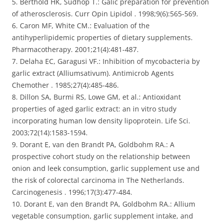
5. Berthold HK, Sudhop T.: Galic preparation for prevention
of atherosclerosis. Curr Opin Lipidol . 1998;9(6):565-569.
6. Caron MF, White CM.: Evaluation of the
antihyperlipidemic properties of dietary supplements.
Pharmacotherapy. 2001;21(4):481-487.
7. Delaha EC, Garagusi VF.: Inhibition of mycobacteria by
garlic extract (Alliumsativum). Antimicrob Agents
Chemother . 1985;27(4):485-486.
8. Dillon SA, Burmi RS, Lowe GM, et al.: Antioxidant
properties of aged garlic extract: an in vitro study
incorporating human low density lipoprotein. Life Sci.
2003;72(14):1583-1594.
9. Dorant E, van den Brandt PA, Goldbohm RA.: A
prospective cohort study on the relationship between
onion and leek consumption, garlic supplement use and
the risk of colorectal carcinoma in The Netherlands.
Carcinogenesis . 1996;17(3):477-484.
10. Dorant E, van den Brandt PA, Goldbohm RA.: Allium
vegetable consumption, garlic supplement intake, and