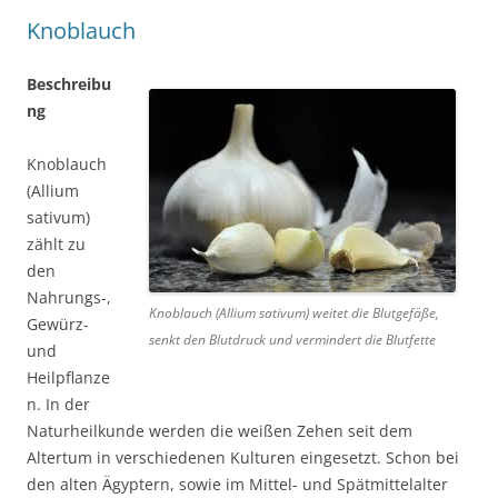
Knoblauch
Beschreibu
ng
Knoblauch
(Allium
sativum)
zählt zu
den
Nahrungs-,
Knoblauch (Allium sativum) weitet die Blutgefäße,
Gewürz-
senkt den Blutdruck und vermindert die Blutfette
und
Heilpflanze
n. In der
Naturheilkunde werden die weißen Zehen seit dem
Altertum in verschiedenen Kulturen eingesetzt. Schon bei
den alten Ägyptern, sowie im Mittel- und Spätmittelalter