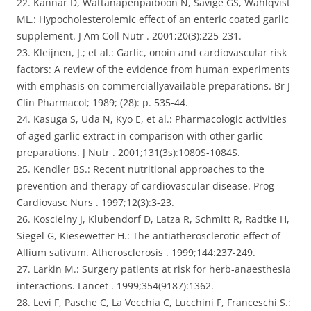
22. Kannar D, Wattanapenpaiboon N, Savige GS, Wahlqvist
ML.: Hypocholesterolemic effect of an enteric coated garlic
supplement. J Am Coll Nutr . 2001;20(3):225-231.
23. Kleijnen, J.; et al.: Garlic, onoin and cardiovascular risk
factors: A review of the evidence from human experiments
with emphasis on commerciallyavailable preparations. Br J
Clin Pharmacol; 1989; (28): p. 535-44.
24. Kasuga S, Uda N, Kyo E, et al.: Pharmacologic activities
of aged garlic extract in comparison with other garlic
preparations. J Nutr . 2001;131(3s):1080S-1084S.
25. Kendler BS.: Recent nutritional approaches to the
prevention and therapy of cardiovascular disease. Prog
Cardiovasc Nurs . 1997;12(3):3-23.
26. Koscielny J, Klubendorf D, Latza R, Schmitt R, Radtke H,
Siegel G, Kiesewetter H.: The antiatherosclerotic effect of
Allium sativum. Atherosclerosis . 1999;144:237-249.
27. Larkin M.: Surgery patients at risk for herb-anaesthesia
interactions. Lancet . 1999;354(9187):1362.
28. Levi F, Pasche C, La Vecchia C, Lucchini F, Franceschi S.: