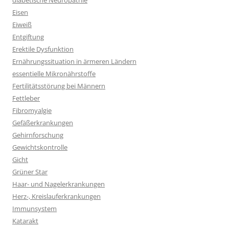
diabetische Neuropathie
Eisen
Eiweiß
Entgiftung
Erektile Dysfunktion
Ernährungssituation in ärmeren Ländern
essentielle Mikronährstoffe
Fertilitätsstörung bei Männern
Fettleber
Fibromyalgie
Gefäßerkrankungen
Gehirnforschung
Gewichtskontrolle
Gicht
Grüner Star
Haar- und Nagelerkrankungen
Herz-, Kreislauferkrankungen
Immunsystem
Katarakt