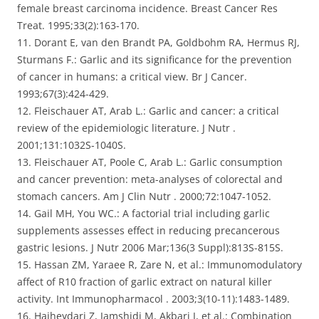
female breast carcinoma incidence. Breast Cancer Res
Treat. 1995;33(2):163-170.
11. Dorant E, van den Brandt PA, Goldbohm RA, Hermus RJ,
Sturmans F.: Garlic and its significance for the prevention
of cancer in humans: a critical view. Br J Cancer.
1993;67(3):424-429.
12. Fleischauer AT, Arab L.: Garlic and cancer: a critical
review of the epidemiologic literature. J Nutr .
2001;131:1032S-1040S.
13. Fleischauer AT, Poole C, Arab L.: Garlic consumption
and cancer prevention: meta-analyses of colorectal and
stomach cancers. Am J Clin Nutr . 2000;72:1047-1052.
14. Gail MH, You WC.: A factorial trial including garlic
supplements assesses effect in reducing precancerous
gastric lesions. J Nutr 2006 Mar;136(3 Suppl):813S-815S.
15. Hassan ZM, Yaraee R, Zare N, et al.: Immunomodulatory
affect of R10 fraction of garlic extract on natural killer
activity. Int Immunopharmacol . 2003;3(10-11):1483-1489.
16. Hajheydari Z, Jamshidi M, Akbari J, et al.: Combination