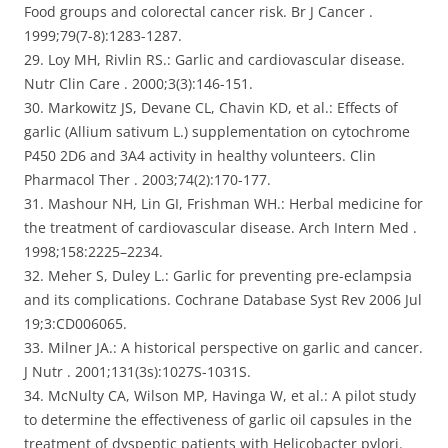
Food groups and colorectal cancer risk. Br J Cancer .
1999;79(7-8):1283-1287.
29. Loy MH, Rivlin RS.: Garlic and cardiovascular disease.
Nutr Clin Care . 2000;3(3):146-151.
30. Markowitz JS, Devane CL, Chavin KD, et al.: Effects of
garlic (Allium sativum L.) supplementation on cytochrome
P450 2D6 and 3A4 activity in healthy volunteers. Clin
Pharmacol Ther . 2003;74(2):170-177.
31. Mashour NH, Lin GI, Frishman WH.: Herbal medicine for
the treatment of cardiovascular disease. Arch Intern Med .
1998;158:2225–2234.
32. Meher S, Duley L.: Garlic for preventing pre-eclampsia
and its complications. Cochrane Database Syst Rev 2006 Jul
19;3:CD006065.
33. Milner JA.: A historical perspective on garlic and cancer.
J Nutr . 2001;131(3s):1027S-1031S.
34. McNulty CA, Wilson MP, Havinga W, et al.: A pilot study
to determine the effectiveness of garlic oil capsules in the
treatment of dyspeptic patients with Helicobacter pylori.