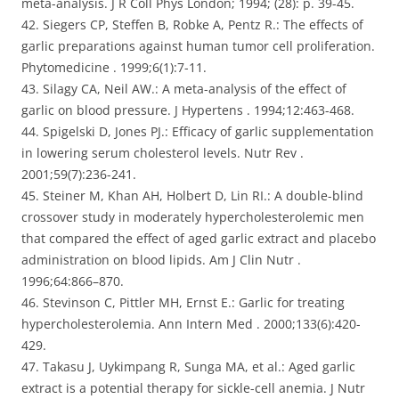
meta-analysis. J R Coll Phys London; 1994; (28): p. 39-45.
42. Siegers CP, Steffen B, Robke A, Pentz R.: The effects of
garlic preparations against human tumor cell proliferation.
Phytomedicine . 1999;6(1):7-11.
43. Silagy CA, Neil AW.: A meta-analysis of the effect of
garlic on blood pressure. J Hypertens . 1994;12:463-468.
44. Spigelski D, Jones PJ.: Efficacy of garlic supplementation
in lowering serum cholesterol levels. Nutr Rev .
2001;59(7):236-241.
45. Steiner M, Khan AH, Holbert D, Lin RI.: A double-blind
crossover study in moderately hypercholesterolemic men
that compared the effect of aged garlic extract and placebo
administration on blood lipids. Am J Clin Nutr .
1996;64:866–870.
46. Stevinson C, Pittler MH, Ernst E.: Garlic for treating
hypercholesterolemia. Ann Intern Med . 2000;133(6):420-
429.
47. Takasu J, Uykimpang R, Sunga MA, et al.: Aged garlic
extract is a potential therapy for sickle-cell anemia. J Nutr