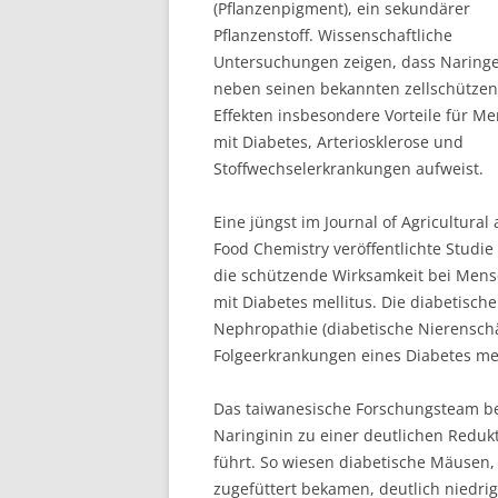
(Pflanzenpigment), ein sekundärer
Pflanzenstoff. Wissenschaftliche
Untersuchungen zeigen, dass Naring
neben seinen bekannten zellschütze
Effekten insbesondere Vorteile für M
mit Diabetes, Arteriosklerose und
Stoffwechselerkrankungen aufweist.
Eine jüngst im Journal οf Agricultural
Food Chemistry veröffentlichte Studie
die schützende Wirksamkeit bei Men
mit Diabetes mellitus. Die diabetische
Nephropathie (diabetische Nierenschäd
Folgeerkrankungen eines Diabetes mel
Das taiwanesische Forschungsteam ber
Naringinin zu einer deutlichen Reduk
führt. So wiesen diabetische Mäusen,
zugefüttert bekamen, deutlich niedri