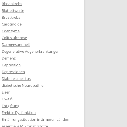
Blasenkrebs
Blutfettwerte
Brustkrebs
Carotinoide
Coenzyme
Colitis ulcerose
Darmgesundheit
Degenerative Augenerkrankungen
Demenz
Depression
Depressionen
Diabetes mellitus
diabetische Neuropathie
Eisen
Eiweiß
Entgiftung
Erektile Dysfunktion
Ernährungssituation in ärmeren Ländern
essentielle Mikronährstoffe