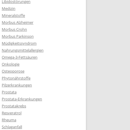
Libidostörungen
Medizin
Mineralstoffe
Morbus Alzheimer
Morbus Crohn
Morbus Parkinson
Müdigkeitssyndrom
Nahrungsmittelallergien
Omega-3-Fettsäuren
Onkologie
Osteoporose
Phytonährstoffe
Pilzerkrankungen
Prostata
Prostata-Erkrankungen
Prostatakrebs
Resveratrol
Rheuma
Schlaganfall