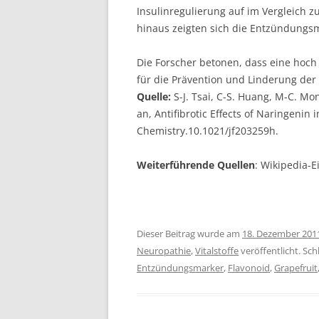
Insulinregulierung auf im Vergleich z
hinaus zeigten sich die Entzündungsme
Die Forscher betonen, dass eine hoc
für die Prävention und Linderung de
Quelle:
S-J. Tsai, C-S. Huang, M-C. Mo
аn, Antifibrotic Effects οf Naringenin 
Chemistry.10.1021/jf203259h.
Weiterführende Quellen
: Wikipedia-E
Dieser Beitrag wurde am
18. Dezember 201
Neuropathie
,
Vitalstoffe
veröffentlicht. Sc
Entzündungsmarker
,
Flavonoid
,
Grapefruit