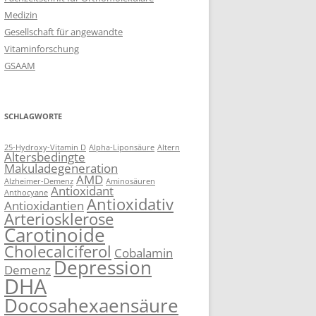
Medizin
Gesellschaft für angewandte
Vitaminforschung
GSAAM
SCHLAGWORTE
25-Hydroxy-Vitamin D
Alpha-Liponsäure
Altern
Altersbedingte
Makuladegeneration
AMD
Alzheimer-Demenz
Aminosäuren
Antioxidant
Anthocyane
Antioxidativ
Antioxidantien
Arteriosklerose
Carotinoide
Cholecalciferol
Cobalamin
Depression
Demenz
DHA
Docosahexaensäure