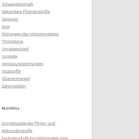
Schwangerschaft
Sekundäre Pflanzenstoffe
Senioren
Soja
Störungen des Immunsystems
Thrombose
Uncategorized
Urologie
Verdauungsstörungen
Vitalstoffe
Vitaminmangel
Zahnmedizin
BLOGROLL
Enzyklopädie der Phyto- und
Mikronährstoffe
Fachzeitschrift für Orthomolekulare