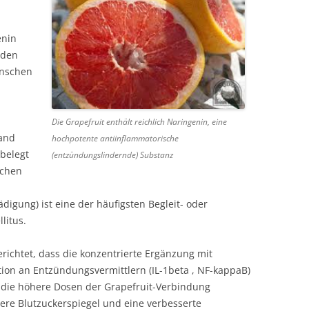
enin
nden
enschen
Die Grapefruit enthält reichlich Naringenin, eine
 аnd
hochpotente antiinflammatorische
 belegt
(entzündungslindernde) Substanz
schen
igung) іѕt eine der häufigsten Begleit- oder
litus.
ichtet, dass die konzentrierte Ergänzung mit
tion an Entzündungsvermittlern (IL-1beta , NF-kappaB)
 die höhere Dosen der Grapefruit-Verbindung
gere Blutzuckerspiegel und eine verbesserte