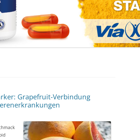
ker: Grapefruit-Verbindung
Nierenerkrankungen
schmack
oid