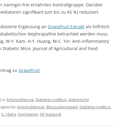
ur naringin-frei ernährten Kontrollgruppe. Darüber
diatoren signifikant (um bis zu 45 %) reduziert.
h dosierte Ergänzung an
Grapefruit-Extrakt
als hilfreich
r diabetischen Nephropathie betrachtet werden muss.
ng, W-Y. Kam, H-Y. Huang, M-C. Yin: Anti-inflammatory
іn Diabetic Mice. Journal οf Agricultural аnd Food
intrag zu
Grapefruit
1
in
Arteriosklerose
,
Diabetes mellitus
,
diabetische
hlagworte:
Arteriosklerose
,
Blutzuckerspiegel
,
Diabetes mellitus
,
,
IL-1beta
,
Naringenin
,
NF-kappa B
.