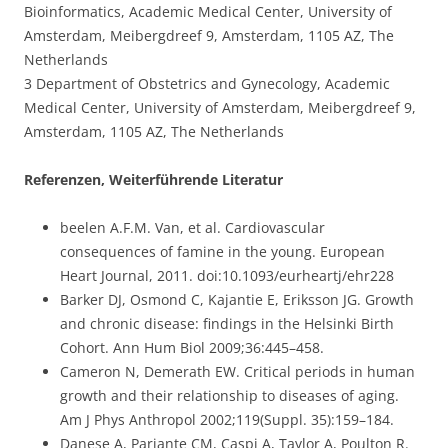
Bioinformatics, Academic Medical Center, University of
Amsterdam, Meibergdreef 9, Amsterdam, 1105 AZ, The
Netherlands
3 Department of Obstetrics and Gynecology, Academic
Medical Center, University of Amsterdam, Meibergdreef 9,
Amsterdam, 1105 AZ, The Netherlands
Referenzen, Weiterführende Literatur
beelen A.F.M. Van, et al. Cardiovascular
consequences of famine in the young. European
Heart Journal, 2011. doi:10.1093/eurheartj/ehr228
Barker DJ, Osmond C, Kajantie E, Eriksson JG. Growth
and chronic disease: findings in the Helsinki Birth
Cohort. Ann Hum Biol 2009;36:445–458.
Cameron N, Demerath EW. Critical periods in human
growth and their relationship to diseases of aging.
Am J Phys Anthropol 2002;119(Suppl. 35):159–184.
Danese A, Pariante CM, Caspi A, Taylor A, Poulton R.