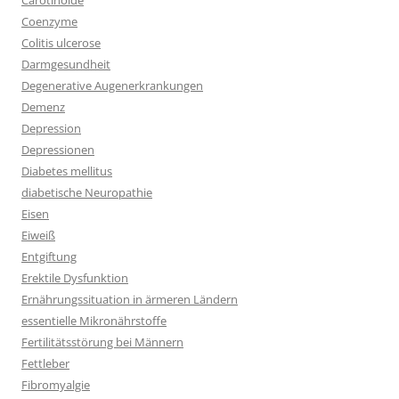
Carotinoide
Coenzyme
Colitis ulcerose
Darmgesundheit
Degenerative Augenerkrankungen
Demenz
Depression
Depressionen
Diabetes mellitus
diabetische Neuropathie
Eisen
Eiweiß
Entgiftung
Erektile Dysfunktion
Ernährungssituation in ärmeren Ländern
essentielle Mikronährstoffe
Fertilitätsstörung bei Männern
Fettleber
Fibromyalgie