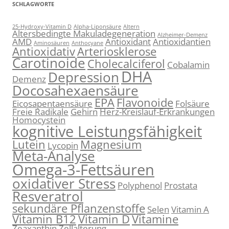
SCHLAGWORTE
25-Hydroxy-Vitamin D
Alpha-Liponsäure
Altern
Altersbedingte Makuladegeneration
Alzheimer-Demenz
AMD
Antioxidant
Antioxidantien
Aminosäuren
Anthocyane
Antioxidativ
Arteriosklerose
Carotinoide
Cholecalciferol
Cobalamin
DHA
Depression
Demenz
Docosahexaensäure
EPA
Flavonoide
Eicosapentaensäure
Folsäure
Freie Radikale
Gehirn
Herz-Kreislauf-Erkrankungen
Homocystein
kognitive Leistungsfähigkeit
Lutein
Magnesium
Lycopin
Meta-Analyse
Omega-3-Fettsäuren
oxidativer Stress
Polyphenol
Prostata
Resveratrol
sekundäre Pflanzenstoffe
Selen
Vitamin A
Vitamin B12
Vitamin D
Vitamine
Zeaxanthin
Zellalterung