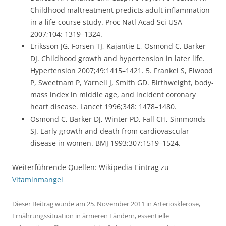
Childhood maltreatment predicts adult inflammation
in a life-course study. Proc Natl Acad Sci USA
2007;104: 1319–1324.
Eriksson JG, Forsen TJ, Kajantie E, Osmond C, Barker
DJ. Childhood growth and hypertension in later life.
Hypertension 2007;49:1415–1421. 5. Frankel S, Elwood
P, Sweetnam P, Yarnell J, Smith GD. Birthweight, body-
mass index in middle age, and incident coronary
heart disease. Lancet 1996;348: 1478–1480.
Osmond C, Barker DJ, Winter PD, Fall CH, Simmonds
SJ. Early growth and death from cardiovascular
disease in women. BMJ 1993;307:1519–1524.
Weiterführende Quellen: Wikipedia-Eintrag zu
Vitaminmangel
Dieser Beitrag wurde am
25. November 2011
in
Arteriosklerose
,
Ernährungssituation in ärmeren Ländern
,
essentielle