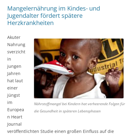
Mangelernährung im Kindes- und
Jugendalter fördert spätere
Herzkrankheiten
Akuter
Nahrung
sverzicht
in
jungen
Jahren
hat laut
einer
jüngst
im
Nährstoffmangel bei Kindern hat verheerende Folgen für
Europea
die Gesundheit in späteren Lebensphasen
n Heart
Journal
veröffentlichten Studie einen großen Einfluss auf die