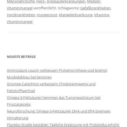
Mikronährstoffe
,
Herz-, Kreislauferkrankungen
,
Medizin
,
Vitaminmangel
veröffentlicht. Schlagworte:
Gefäßkrankheiten
,
Herzkrankheiten
,
Hungersnot
,
Mangelerkrankrung
,
Vitamine
,
Vitaminmangel
.
NEUESTE BEITRÄGE
Aminosäure Leucin verbessert Proteinsynthese und bremst
Muskelabbau bei Senioren
Grüntee-Catechine verbessern Cholesterinwerte und
Fettstoffwechsel
Omega-3-Fettsäuren hemmen das Tumorwachstum bei
Prostatakrebs
Neuroforschung: Omega-3-Fettsäuren DHA und EPA bremsen
Hirnalterung
Placebo-Studie bestätigt: Tägliche Ergänzung mit Probiotika erhöht