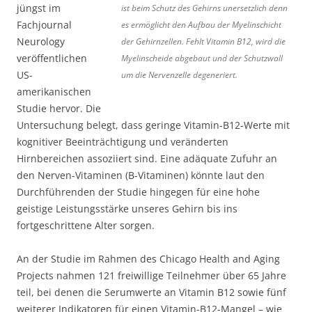
jüngst im
ist beim Schutz des Gehirns unersetzlich denn
Fachjournal
es ermöglicht den Aufbau der Myelinschicht
Neurology
der Gehirnzellen. Fehlt Vitamin B12, wird die
veröffentlichen
Myelinscheide abgebaut und der Schutzwall
US-
um die Nervenzelle degeneriert.
amerikanischen
Studie hervor. Die
Untersuchung belegt, dass geringe Vitamin-B12-Werte mit
kognitiver Beeinträchtigung und veränderten
Hirnbereichen assoziiert sind. Eine adäquate Zufuhr an
den Nerven-Vitaminen (B-Vitaminen) könnte laut den
Durchführenden der Studie hingegen für eine hohe
geistige Leistungsstärke unseres Gehirn bis ins
fortgeschrittene Alter sorgen.
An der Studie im Rahmen des Chicago Health and Aging
Projects nahmen 121 freiwillige Teilnehmer über 65 Jahre
teil, bei denen die Serumwerte an Vitamin B12 sowie fünf
weiterer Indikatoren für einen Vitamin-B12-Mangel – wie