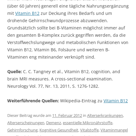
(über 60 Jahren) generell eine tägliche Nahrungsergänzung
mit
Vitamin B12
zur Deckung ihres Bedarfs und um
drohende Gehirnschwundprozesse abzuwenden.
Grundsätzlich sollte bei B-Vitaminen möglichst immer auf
den gesamten B-Komplex zurück gegriffen werden, da die
Verstoffwechslungwege und metabolischen Funktionen von
Vitamin B12, Vitamin B6, Folsäure und weiteren B-
Vitaminen eng miteinander verknüpft sind.
Quelle:
C. C. Tangney et al., Vitamin B12, cognition, and
brain MRI measures. A cross-sectional examination.
Neurology Vol. 77, Nr. 13, 2011, S. 1276-1282.
Weiterführende Quellen:
Wikipedia-Eintrag zu
Vitamin B12
Dieser Beitrag wurde am
11. Februar 2012
in
Alterserkrankungen
,
Alterserscheinungen
,
Demenz
,
essentielle Mikronährstoffe
,
Gehirnforschung
,
Kognitive Gesundheit
,
Vitalstoffe
,
Vitaminmangel