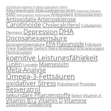
25-Hydroxy-Vitamin D
Alpha-Liponsäure
Altern
Altersbedingte Makuladegeneration
Alzheimer-Demenz
AMD
Antioxidant
Antioxidantien
Aminosäuren
Anthocyane
Antioxidativ
Arteriosklerose
Carotinoide
Cholecalciferol
Cobalamin
DHA
Depression
Demenz
Docosahexaensäure
EPA
Flavonoide
Eicosapentaensäure
Folsäure
Freie Radikale
Gehirn
Herz-Kreislauf-Erkrankungen
Homocystein
kognitive Leistungsfähigkeit
Lutein
Magnesium
Lycopin
Meta-Analyse
Omega-3-Fettsäuren
oxidativer Stress
Polyphenol
Prostata
Resveratrol
sekundäre Pflanzenstoffe
Selen
Vitamin A
Vitamin B12
Vitamin D
Vitamine
Zeaxanthin
Zellalterung