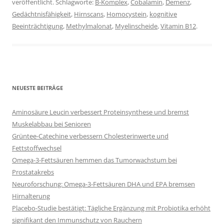
veröffentlicht. Schlagworte:
B-Komplex
,
Cobalamin
,
Demenz
,
Gedächtnisfähigkeit
,
Hirnscans
,
Homocystein
,
kognitive
Beeinträchtigung
,
Methylmalonat
,
Myelinscheide
,
Vitamin B12
.
NEUESTE BEITRÄGE
Aminosäure Leucin verbessert Proteinsynthese und bremst
Muskelabbau bei Senioren
Grüntee-Catechine verbessern Cholesterinwerte und
Fettstoffwechsel
Omega-3-Fettsäuren hemmen das Tumorwachstum bei
Prostatakrebs
Neuroforschung: Omega-3-Fettsäuren DHA und EPA bremsen
Hirnalterung
Placebo-Studie bestätigt: Tägliche Ergänzung mit Probiotika erhöht
signifikant den Immunschutz von Rauchern