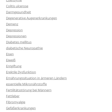
Coenzyme
Colitis ulcerose
Darmgesundheit
Degenerative Augenerkrankungen
Demenz
Depression
Depressionen
Diabetes mellitus
diabetische Neuropathie
Eisen
Eiweiß
Entgiftung
Erektile Dysfunktion
Ernährungssituation in ärmeren Ländern
essentielle Mikronährstoffe
Fertilitätsstörung bei Männern
Fettleber
Fibromyalgie
Gefäßerkrankungen