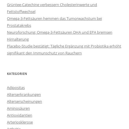
Grüntee-Catechine verbessern Cholesterinwerte und
Fettstoffwechsel
Omega-3-Fettsäuren hemmen das Tumorwachstum bei
Prostatakrebs
Neuroforschung: Omega-3-Fettsäuren DHA und EPA bremsen
Hirnalterung
Placebo-Studie bestätigt: Tägliche Ergänzung mit Probiotika erhöht
signifikant den Immunschutz von Rauchern
KATEGORIEN
Adipositas
Alterserkrankungen
Alterserscheinungen
Aminosäuren
Antioxidantien
Arteriosklerose