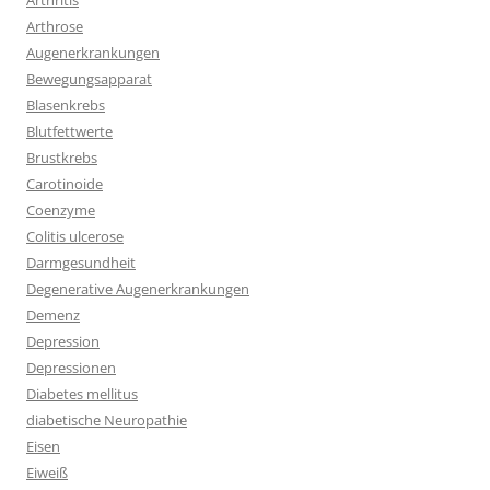
Arthritis
Arthrose
Augenerkrankungen
Bewegungsapparat
Blasenkrebs
Blutfettwerte
Brustkrebs
Carotinoide
Coenzyme
Colitis ulcerose
Darmgesundheit
Degenerative Augenerkrankungen
Demenz
Depression
Depressionen
Diabetes mellitus
diabetische Neuropathie
Eisen
Eiweiß