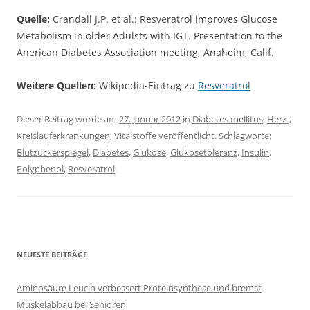
Quelle:
Crandall J.P. et al.: Resveratrol improves Glucose
Metabolism in older Adulsts with IGT. Presentation to the
Anerican Diabetes Association meeting, Anaheim, Calif.
Weitere Quellen:
Wikipedia-Eintrag zu
Resveratrol
Dieser Beitrag wurde am
27. Januar 2012
in
Diabetes mellitus
,
Herz-,
Kreislauferkrankungen
,
Vitalstoffe
veröffentlicht. Schlagworte:
Blutzuckerspiegel
,
Diabetes
,
Glukose
,
Glukosetoleranz
,
Insulin
,
Polyphenol
,
Resveratrol
.
NEUESTE BEITRÄGE
Aminosäure Leucin verbessert Proteinsynthese und bremst
Muskelabbau bei Senioren