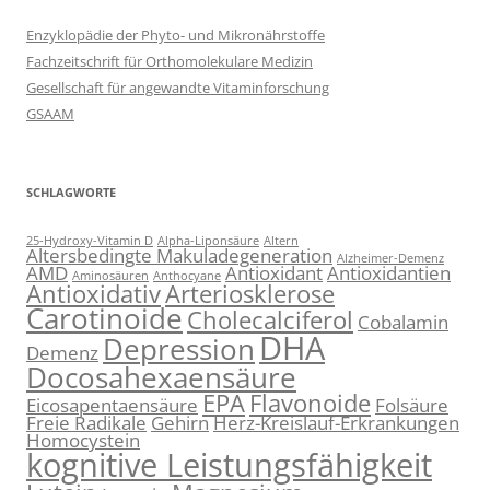
Enzyklopädie der Phyto- und Mikronährstoffe
Fachzeitschrift für Orthomolekulare Medizin
Gesellschaft für angewandte Vitaminforschung
GSAAM
SCHLAGWORTE
25-Hydroxy-Vitamin D
Alpha-Liponsäure
Altern
Altersbedingte Makuladegeneration
Alzheimer-Demenz
AMD
Antioxidant
Antioxidantien
Aminosäuren
Anthocyane
Antioxidativ
Arteriosklerose
Carotinoide
Cholecalciferol
Cobalamin
DHA
Depression
Demenz
Docosahexaensäure
EPA
Flavonoide
Eicosapentaensäure
Folsäure
Freie Radikale
Gehirn
Herz-Kreislauf-Erkrankungen
Homocystein
kognitive Leistungsfähigkeit