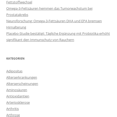
Fettstoffwechsel
Omega-3-Fettsäuren hemmen das Tumorwachstum bei
Prostatakrebs
Neuroforschung: Omega-3-Fettsäuren DHA und EPA bremsen
Hirnalterung
Placebo-Studie bestätigt: Tägliche Ergänzung mit Probiotika erhöht
signifikant den Immunschutz von Rauchern
KATEGORIEN
Adipositas
Alterserkrankungen
Alterserscheinungen
Aminosäuren
Antioxidantien
Arteriosklerose
Arthritis
Arthrose