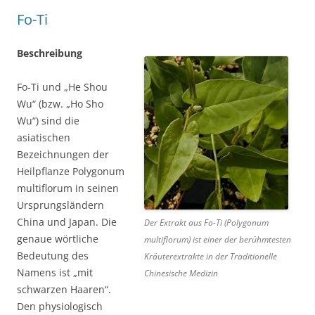
Fo-Ti
Beschreibung
Fo-Ti und „He Shou
Wu“ (bzw. „Ho Sho
Wu“) sind die
asiatischen
Bezeichnungen der
Heilpflanze Polygonum
multiflorum in seinen
Ursprungsländern
China und Japan. Die
Der Extrakt aus Fo-Ti (Polygonum
genaue wörtliche
multiflorum) ist einer der berühmtesten
Bedeutung des
Kräuterextrakte in der Traditionelle
Namens ist „mit
Chinesische Medizin
schwarzen Haaren“.
Den physiologisch