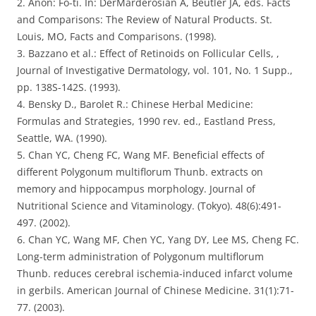
2. Anon: Fo-ti. In: DerMarderosian A, Beutler JA, eds. Facts
and Comparisons: The Review of Natural Products. St.
Louis, MO, Facts and Comparisons. (1998).
3. Bazzano et al.: Effect of Retinoids on Follicular Cells, ,
Journal of Investigative Dermatology, vol. 101, No. 1 Supp.,
pp. 138S-142S. (1993).
4. Bensky D., Barolet R.: Chinese Herbal Medicine:
Formulas and Strategies, 1990 rev. ed., Eastland Press,
Seattle, WA. (1990).
5. Chan YC, Cheng FC, Wang MF. Beneficial effects of
different Polygonum multiflorum Thunb. extracts on
memory and hippocampus morphology. Journal of
Nutritional Science and Vitaminology. (Tokyo). 48(6):491-
497. (2002).
6. Chan YC, Wang MF, Chen YC, Yang DY, Lee MS, Cheng FC.
Long-term administration of Polygonum multiflorum
Thunb. reduces cerebral ischemia-induced infarct volume
in gerbils. American Journal of Chinese Medicine. 31(1):71-
77. (2003).