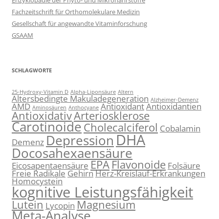
Enzyklopädie der Phyto- und Mikronährstoffe
Fachzeitschrift für Orthomolekulare Medizin
Gesellschaft für angewandte Vitaminforschung
GSAAM
SCHLAGWORTE
25-Hydroxy-Vitamin D
Alpha-Liponsäure
Altern
Altersbedingte Makuladegeneration
Alzheimer-Demenz
AMD
Antioxidant
Antioxidantien
Aminosäuren
Anthocyane
Antioxidativ
Arteriosklerose
Carotinoide
Cholecalciferol
Cobalamin
DHA
Depression
Demenz
Docosahexaensäure
EPA
Flavonoide
Eicosapentaensäure
Folsäure
Freie Radikale
Gehirn
Herz-Kreislauf-Erkrankungen
Homocystein
kognitive Leistungsfähigkeit
Lutein
Magnesium
Lycopin
Meta-Analyse