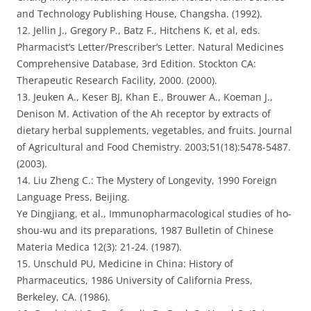
and Technology Publishing House, Changsha. (1992).
12. Jellin J., Gregory P., Batz F., Hitchens K, et al, eds.
Pharmacist’s Letter/Prescriber’s Letter. Natural Medicines
Comprehensive Database, 3rd Edition. Stockton CA:
Therapeutic Research Facility, 2000. (2000).
13. Jeuken A., Keser BJ, Khan E., Brouwer A., Koeman J.,
Denison M. Activation of the Ah receptor by extracts of
dietary herbal supplements, vegetables, and fruits. Journal
of Agricultural and Food Chemistry. 2003;51(18):5478-5487.
(2003).
14. Liu Zheng C.: The Mystery of Longevity, 1990 Foreign
Language Press, Beijing.
Ye Dingjiang, et al., Immunopharmacological studies of ho-
shou-wu and its preparations, 1987 Bulletin of Chinese
Materia Medica 12(3): 21-24. (1987).
15. Unschuld PU, Medicine in China: History of
Pharmaceutics, 1986 University of California Press,
Berkeley, CA. (1986).