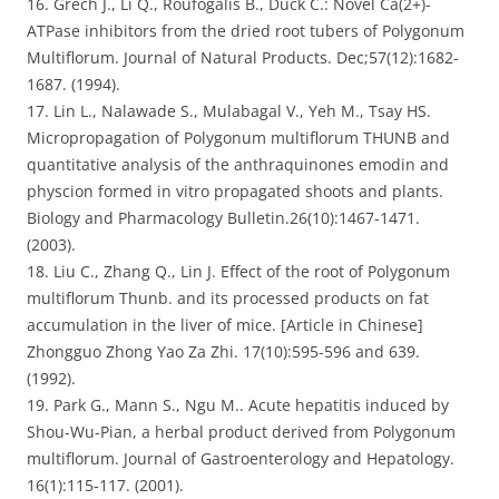
16. Grech J., Li Q., Roufogalis B., Duck C.: Novel Ca(2+)-
ATPase inhibitors from the dried root tubers of Polygonum
Multiflorum. Journal of Natural Products. Dec;57(12):1682-
1687. (1994).
17. Lin L., Nalawade S., Mulabagal V., Yeh M., Tsay HS.
Micropropagation of Polygonum multiflorum THUNB and
quantitative analysis of the anthraquinones emodin and
physcion formed in vitro propagated shoots and plants.
Biology and Pharmacology Bulletin.26(10):1467-1471.
(2003).
18. Liu C., Zhang Q., Lin J. Effect of the root of Polygonum
multiflorum Thunb. and its processed products on fat
accumulation in the liver of mice. [Article in Chinese]
Zhongguo Zhong Yao Za Zhi. 17(10):595-596 and 639.
(1992).
19. Park G., Mann S., Ngu M.. Acute hepatitis induced by
Shou-Wu-Pian, a herbal product derived from Polygonum
multiflorum. Journal of Gastroenterology and Hepatology.
16(1):115-117. (2001).