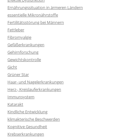
Erektile Dysfunktion
Ernährungssituation in ärmeren Ländern
essentielle Mikronährstoffe
Fertilitätsstörung bei Männern
Fettleber
Fibromyalgie
Gefäßerkrankungen
Gehirnforschung
Gewichtskontrolle
Gicht
Grüner Star
Haar- und Nagelerkrankungen
Herz-, Kreislauferkrankungen
Immunsystem
Katarakt
Kindliche Entwicklung
klimakterische Beschwerden
Kognitive Gesundheit
Krebserkrankungen