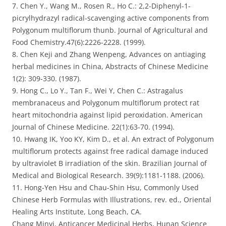
7. Chen Y., Wang M., Rosen R., Ho C.: 2,2-Diphenyl-1-
picrylhydrazyl radical-scavenging active components from
Polygonum multiflorum thunb. Journal of Agricultural and
Food Chemistry.47(6):2226-2228. (1999).
8. Chen Keji and Zhang Wenpeng, Advances on antiaging
herbal medicines in China, Abstracts of Chinese Medicine
1(2): 309-330. (1987).
9. Hong C., Lo Y., Tan F., Wei Y, Chen C.: Astragalus
membranaceus and Polygonum multiflorum protect rat
heart mitochondria against lipid peroxidation. American
Journal of Chinese Medicine. 22(1):63-70. (1994).
10. Hwang IK, Yoo KY, Kim D., et al. An extract of Polygonum
multiflorum protects against free radical damage induced
by ultraviolet B irradiation of the skin. Brazilian Journal of
Medical and Biological Research. 39(9):1181-1188. (2006).
11. Hong-Yen Hsu and Chau-Shin Hsu, Commonly Used
Chinese Herb Formulas with Illustrations, rev. ed., Oriental
Healing Arts Institute, Long Beach, CA.
Chang Minyi, Anticancer Medicinal Herbs, Hunan Science