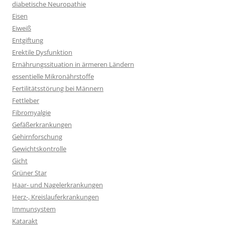
diabetische Neuropathie
Eisen
Eiweiß
Entgiftung
Erektile Dysfunktion
Ernährungssituation in ärmeren Ländern
essentielle Mikronährstoffe
Fertilitätsstörung bei Männern
Fettleber
Fibromyalgie
Gefäßerkrankungen
Gehirnforschung
Gewichtskontrolle
Gicht
Grüner Star
Haar- und Nagelerkrankungen
Herz-, Kreislauferkrankungen
Immunsystem
Katarakt