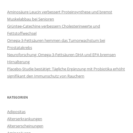
Aminosäure Leucin verbessert Proteinsynthese und bremst
Muskelabbau bei Senioren
Grüntee-Catechine verbessern Cholesterinwerte und
Fettstoffwechsel
Omega-3-Fettsäuren hemmen das Tumorwachstum bei
Prostatakrebs
Neuroforschung: Omega-3-Fettsäuren DHA und EPA bremsen
Hirnalterung
Placebo-Studie bestätigt: Tägliche Ergänzung mit Probiotika erhöht
signifikant den Immunschutz von Rauchern
KATEGORIEN
Adipositas
Alterserkrankungen
Alterserscheinungen