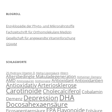
BLOGROLL
Enzyklopädie der Phyto- und Mikronährstoffe
Fachzeitschrift für Orthomolekulare Medizin
Gesellschaft für angewandte Vitaminforschung
GSAAM
SCHLAGWORTE
25-Hydroxy-Vitamin D
Alpha-Liponsäure
Altern
Altersbedingte Makuladegeneration
Alzheimer-Demenz
AMD
Antioxidant
Antioxidantien
Aminosäuren
Anthocyane
Antioxidativ
Arteriosklerose
Carotinoide
Cholecalciferol
Cobalamin
DHA
Depression
Demenz
Docosahexaensäure
EPA
Flavonoide
Eicosapentaensäure
Folsäure