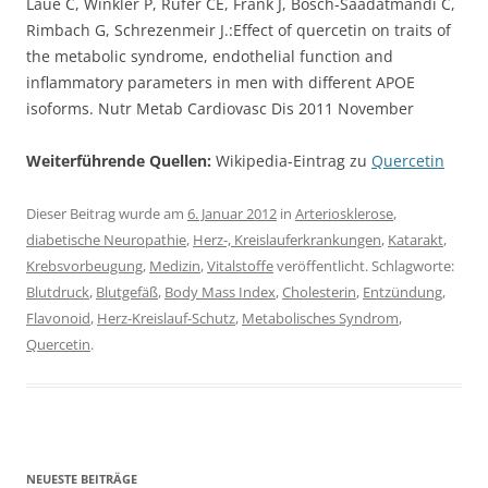
Laue C, Winkler P, Rüfer CE, Frank J, Bösch-Saadatmandi C,
Rimbach G, Schrezenmeir J.:Effect of quercetin on traits of
the metabolic syndrome, endothelial function and
inflammatory parameters in men with different APOE
isoforms. Nutr Metab Cardiovasc Dis 2011 November
Weiterführende Quellen:
Wikipedia-Eintrag zu
Quercetin
Dieser Beitrag wurde am
6. Januar 2012
in
Arteriosklerose
,
diabetische Neuropathie
,
Herz-, Kreislauferkrankungen
,
Katarakt
,
Krebsvorbeugung
,
Medizin
,
Vitalstoffe
veröffentlicht. Schlagworte:
Blutdruck
,
Blutgefäß
,
Body Mass Index
,
Cholesterin
,
Entzündung
,
Flavonoid
,
Herz-Kreislauf-Schutz
,
Metabolisches Syndrom
,
Quercetin
.
NEUESTE BEITRÄGE