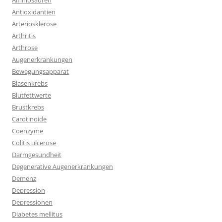
Aminosäuren
Antioxidantien
Arteriosklerose
Arthritis
Arthrose
Augenerkrankungen
Bewegungsapparat
Blasenkrebs
Blutfettwerte
Brustkrebs
Carotinoide
Coenzyme
Colitis ulcerose
Darmgesundheit
Degenerative Augenerkrankungen
Demenz
Depression
Depressionen
Diabetes mellitus