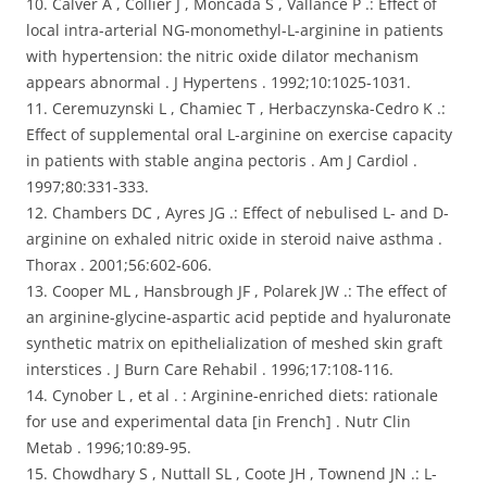
10. Calver A , Collier J , Moncada S , Vallance P .: Effect of
local intra-arterial NG-monomethyl-L-arginine in patients
with hypertension: the nitric oxide dilator mechanism
appears abnormal . J Hypertens . 1992;10:1025-1031.
11. Ceremuzynski L , Chamiec T , Herbaczynska-Cedro K .:
Effect of supplemental oral L-arginine on exercise capacity
in patients with stable angina pectoris . Am J Cardiol .
1997;80:331-333.
12. Chambers DC , Ayres JG .: Effect of nebulised L- and D-
arginine on exhaled nitric oxide in steroid naive asthma .
Thorax . 2001;56:602-606.
13. Cooper ML , Hansbrough JF , Polarek JW .: The effect of
an arginine-glycine-aspartic acid peptide and hyaluronate
synthetic matrix on epithelialization of meshed skin graft
interstices . J Burn Care Rehabil . 1996;17:108-116.
14. Cynober L , et al . : Arginine-enriched diets: rationale
for use and experimental data [in French] . Nutr Clin
Metab . 1996;10:89-95.
15. Chowdhary S , Nuttall SL , Coote JH , Townend JN .: L-