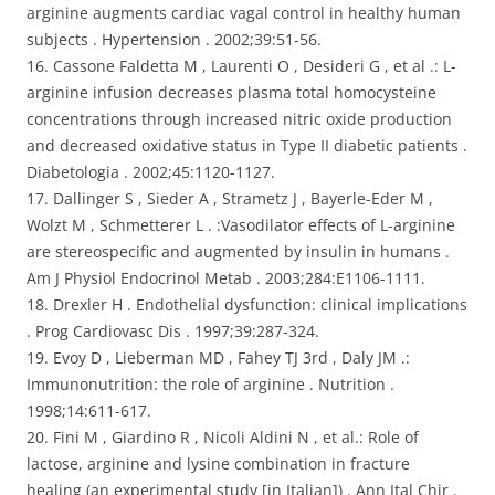
arginine augments cardiac vagal control in healthy human
subjects . Hypertension . 2002;39:51-56.
16. Cassone Faldetta M , Laurenti O , Desideri G , et al .: L-
arginine infusion decreases plasma total homocysteine
concentrations through increased nitric oxide production
and decreased oxidative status in Type II diabetic patients .
Diabetologia . 2002;45:1120-1127.
17. Dallinger S , Sieder A , Strametz J , Bayerle-Eder M ,
Wolzt M , Schmetterer L . :Vasodilator effects of L-arginine
are stereospecific and augmented by insulin in humans .
Am J Physiol Endocrinol Metab . 2003;284:E1106-1111.
18. Drexler H . Endothelial dysfunction: clinical implications
. Prog Cardiovasc Dis . 1997;39:287-324.
19. Evoy D , Lieberman MD , Fahey TJ 3rd , Daly JM .:
Immunonutrition: the role of arginine . Nutrition .
1998;14:611-617.
20. Fini M , Giardino R , Nicoli Aldini N , et al.: Role of
lactose, arginine and lysine combination in fracture
healing (an experimental study [in Italian]) . Ann Ital Chir .