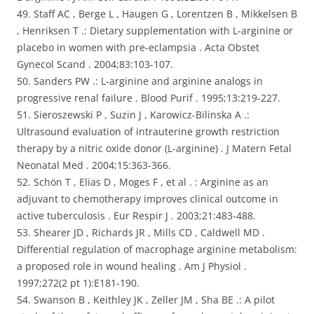
49. Staff AC , Berge L , Haugen G , Lorentzen B , Mikkelsen B
, Henriksen T .: Dietary supplementation with L-arginine or
placebo in women with pre-eclampsia . Acta Obstet
Gynecol Scand . 2004;83:103-107.
50. Sanders PW .: L-arginine and arginine analogs in
progressive renal failure . Blood Purif . 1995;13:219-227.
51. Sieroszewski P , Suzin J , Karowicz-Bilinska A .:
Ultrasound evaluation of intrauterine growth restriction
therapy by a nitric oxide donor (L-arginine) . J Matern Fetal
Neonatal Med . 2004;15:363-366.
52. Schön T , Elias D , Moges F , et al . : Arginine as an
adjuvant to chemotherapy improves clinical outcome in
active tuberculosis . Eur Respir J . 2003;21:483-488.
53. Shearer JD , Richards JR , Mills CD , Caldwell MD .
Differential regulation of macrophage arginine metabolism:
a proposed role in wound healing . Am J Physiol .
1997;272(2 pt 1):E181-190.
54. Swanson B , Keithley JK , Zeller JM , Sha BE .: A pilot