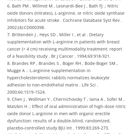
6. Bath PM , Willmot M , Leonardi-Bee J , Bath FJ .: Nitric
oxide donors (nitrates), L-arginine, or nitric oxide synthase
inhibitors for acute stroke . Cochrane Database Syst Rev .
2002;(4):CD000398.
7. Brittenden J , Heys SD , Miller I , et al . Dietary
supplementation with L-arginine in patients with breast
cancer (> 4 cm) receiving multimodality treatment: report
of a feasibility study . Br J Cancer . 1994;69:918-921.
8. Brandes RP , Brandes S , Boger RH , Bode-Boger SM ,
Mugge A .: L-arginine supplementation in
hypercholesterolemic rabbits normalizes leukocyte
adhesion to non-endothelial matrix . Life Sci .
2000;66:1519-1524.
9. Chen J , Wollman Y , Chernichovsky T , Iaina A , Sofer M ,
Matzkin H .: Effect of oral administration of high-dose nitric
oxide donor L-arginine in men with organic erectile
dysfunction: results of a double-blind, randomized,
placebo-controlled study BJU Int . 1999;83:269-273.