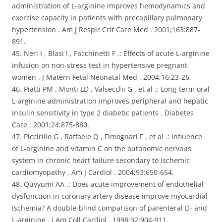
administration of L-arginine improves hemodynamics and
exercise capacity in patients with precapillary pulmonary
hypertension . Am J Respir Crit Care Med . 2001;163:887-
891.
45. Neri I , Blasi I , Facchinetti F .: Effects of acute L-arginine
infusion on non-stress test in hypertensive pregnant
women . J Matern Fetal Neonatal Med . 2004;16:23-26.
46. Piatti PM , Monti LD , Valsecchi G , et al .: Long-term oral
L-arginine administration improves peripheral and hepatic
insulin sensitivity in type 2 diabetic patients . Diabetes
Care . 2001;24:875-880.
47. Piccirillo G , Raffaele Q , Fimognari F , et al .: Influence
of L-arginine and vitamin C on the autonomic nervous
system in chronic heart failure secondary to ischemic
cardiomyopathy . Am J Cardiol . 2004;93:650-654.
48. Quyyumi AA .: Does acute improvement of endothelial
dysfunction in coronary artery disease improve myocardial
ischemia? A double-blind comparison of parenteral D- and
L-arginine . J Am Coll Cardiol . 1998;32:904-911.