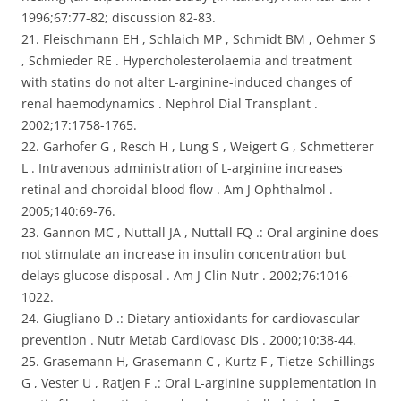
1996;67:77-82; discussion 82-83.
21. Fleischmann EH , Schlaich MP , Schmidt BM , Oehmer S
, Schmieder RE . Hypercholesterolaemia and treatment
with statins do not alter L-arginine-induced changes of
renal haemodynamics . Nephrol Dial Transplant .
2002;17:1758-1765.
22. Garhofer G , Resch H , Lung S , Weigert G , Schmetterer
L . Intravenous administration of L-arginine increases
retinal and choroidal blood flow . Am J Ophthalmol .
2005;140:69-76.
23. Gannon MC , Nuttall JA , Nuttall FQ .: Oral arginine does
not stimulate an increase in insulin concentration but
delays glucose disposal . Am J Clin Nutr . 2002;76:1016-
1022.
24. Giugliano D .: Dietary antioxidants for cardiovascular
prevention . Nutr Metab Cardiovasc Dis . 2000;10:38-44.
25. Grasemann H, Grasemann C , Kurtz F , Tietze-Schillings
G , Vester U , Ratjen F .: Oral L-arginine supplementation in