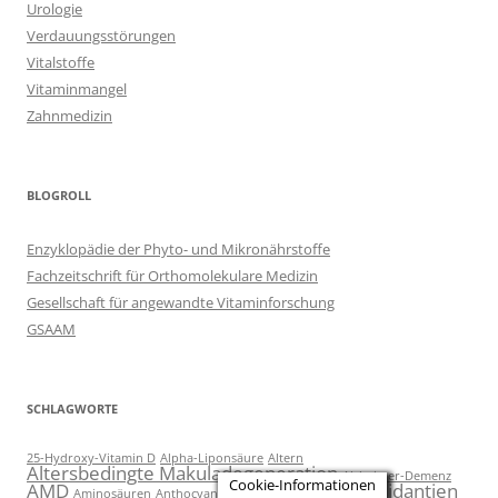
Urologie
Verdauungsstörungen
Vitalstoffe
Vitaminmangel
Zahnmedizin
BLOGROLL
Enzyklopädie der Phyto- und Mikronährstoffe
Fachzeitschrift für Orthomolekulare Medizin
Gesellschaft für angewandte Vitaminforschung
GSAAM
SCHLAGWORTE
25-Hydroxy-Vitamin D
Alpha-Liponsäure
Altern
Altersbedingte Makuladegeneration
Alzheimer-Demenz
Cookie-Informationen
AMD
Antioxidant
Antioxidantien
Aminosäuren
Anthocyane