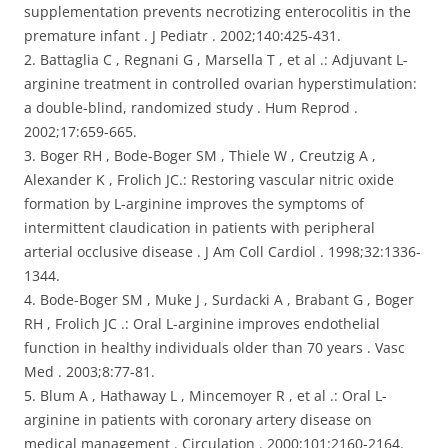
supplementation prevents necrotizing enterocolitis in the
premature infant . J Pediatr . 2002;140:425-431.
2. Battaglia C , Regnani G , Marsella T , et al .: Adjuvant L-
arginine treatment in controlled ovarian hyperstimulation:
a double-blind, randomized study . Hum Reprod .
2002;17:659-665.
3. Boger RH , Bode-Boger SM , Thiele W , Creutzig A ,
Alexander K , Frolich JC.: Restoring vascular nitric oxide
formation by L-arginine improves the symptoms of
intermittent claudication in patients with peripheral
arterial occlusive disease . J Am Coll Cardiol . 1998;32:1336-
1344.
4. Bode-Boger SM , Muke J , Surdacki A , Brabant G , Boger
RH , Frolich JC .: Oral L-arginine improves endothelial
function in healthy individuals older than 70 years . Vasc
Med . 2003;8:77-81.
5. Blum A , Hathaway L , Mincemoyer R , et al .: Oral L-
arginine in patients with coronary artery disease on
medical management . Circulation . 2000;101:2160-2164.