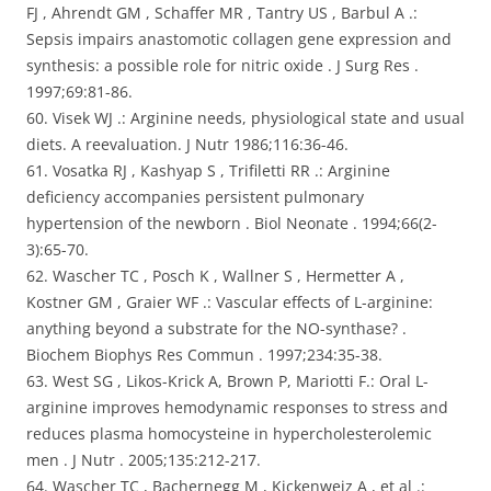
FJ , Ahrendt GM , Schaffer MR , Tantry US , Barbul A .:
Sepsis impairs anastomotic collagen gene expression and
synthesis: a possible role for nitric oxide . J Surg Res .
1997;69:81-86.
60. Visek WJ .: Arginine needs, physiological state and usual
diets. A reevaluation. J Nutr 1986;116:36-46.
61. Vosatka RJ , Kashyap S , Trifiletti RR .: Arginine
deficiency accompanies persistent pulmonary
hypertension of the newborn . Biol Neonate . 1994;66(2-
3):65-70.
62. Wascher TC , Posch K , Wallner S , Hermetter A ,
Kostner GM , Graier WF .: Vascular effects of L-arginine:
anything beyond a substrate for the NO-synthase? .
Biochem Biophys Res Commun . 1997;234:35-38.
63. West SG , Likos-Krick A, Brown P, Mariotti F.: Oral L-
arginine improves hemodynamic responses to stress and
reduces plasma homocysteine in hypercholesterolemic
men . J Nutr . 2005;135:212-217.
64. Wascher TC , Bachernegg M , Kickenweiz A , et al .: