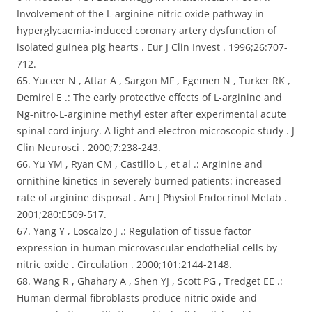
Involvement of the L-arginine-nitric oxide pathway in
hyperglycaemia-induced coronary artery dysfunction of
isolated guinea pig hearts . Eur J Clin Invest . 1996;26:707-
712.
65. Yuceer N , Attar A , Sargon MF , Egemen N , Turker RK ,
Demirel E .: The early protective effects of L-arginine and
Ng-nitro-L-arginine methyl ester after experimental acute
spinal cord injury. A light and electron microscopic study . J
Clin Neurosci . 2000;7:238-243.
66. Yu YM , Ryan CM , Castillo L , et al .: Arginine and
ornithine kinetics in severely burned patients: increased
rate of arginine disposal . Am J Physiol Endocrinol Metab .
2001;280:E509-517.
67. Yang Y , Loscalzo J .: Regulation of tissue factor
expression in human microvascular endothelial cells by
nitric oxide . Circulation . 2000;101:2144-2148.
68. Wang R , Ghahary A , Shen YJ , Scott PG , Tredget EE .:
Human dermal fibroblasts produce nitric oxide and