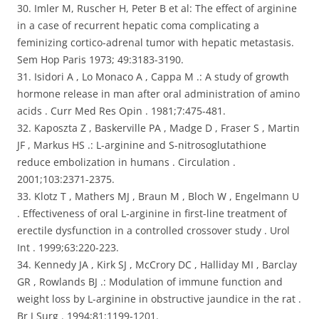
30. Imler M, Ruscher H, Peter B et al: The effect of arginine
in a case of recurrent hepatic coma complicating a
feminizing cortico-adrenal tumor with hepatic metastasis.
Sem Hop Paris 1973; 49:3183-3190.
31. Isidori A , Lo Monaco A , Cappa M .: A study of growth
hormone release in man after oral administration of amino
acids . Curr Med Res Opin . 1981;7:475-481.
32. Kaposzta Z , Baskerville PA , Madge D , Fraser S , Martin
JF , Markus HS .: L-arginine and S-nitrosoglutathione
reduce embolization in humans . Circulation .
2001;103:2371-2375.
33. Klotz T , Mathers MJ , Braun M , Bloch W , Engelmann U
. Effectiveness of oral L-arginine in first-line treatment of
erectile dysfunction in a controlled crossover study . Urol
Int . 1999;63:220-223.
34. Kennedy JA , Kirk SJ , McCrory DC , Halliday MI , Barclay
GR , Rowlands BJ .: Modulation of immune function and
weight loss by L-arginine in obstructive jaundice in the rat .
Br J Surg . 1994;81:1199-1201.