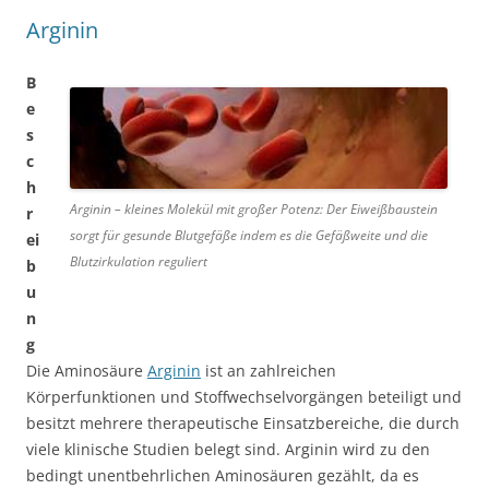
Arginin
B
e
s
c
h
Arginin – kleines Molekül mit großer Potenz: Der Eiweißbaustein
r
sorgt für gesunde Blutgefäße indem es die Gefäßweite und die
ei
Blutzirkulation reguliert
b
u
n
g
Die Aminosäure
Arginin
ist an zahlreichen
Körperfunktionen und Stoffwechselvorgängen beteiligt und
besitzt mehrere therapeutische Einsatzbereiche, die durch
viele klinische Studien belegt sind. Arginin wird zu den
bedingt unentbehrlichen Aminosäuren gezählt, da es