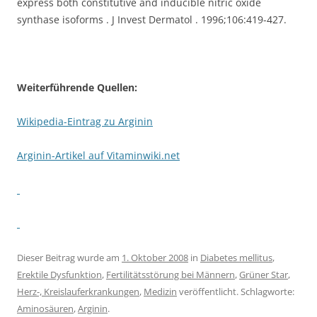
express both constitutive and inducible nitric oxide
synthase isoforms . J Invest Dermatol . 1996;106:419-427.
Weiterführende Quellen:
Wikipedia-Eintrag zu Arginin
Arginin-Artikel auf Vitaminwiki.net
Dieser Beitrag wurde am
1. Oktober 2008
in
Diabetes mellitus
,
Erektile Dysfunktion
,
Fertilitätsstörung bei Männern
,
Grüner Star
,
Herz-, Kreislauferkrankungen
,
Medizin
veröffentlicht. Schlagworte:
Aminosäuren
,
Arginin
.