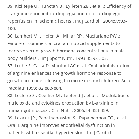
35. Kiziltepe U , Tunctan B , Eyileten ZB , et al .: Efficiency of
L-arginine enriched cardioplegia and non-cardioplegic
reperfusion in ischemic hearts . Int J Cardiol . 2004;97:93-
100.
36. Lambert MI , Hefer JA , Millar RP , Macfarlane PW .:
Failure of commercial oral amino acid supplements to
increase serum growth hormone concentrations in male
body-builders . Int J Sport Nutr . 1993;3:298-305.
37. Loche S, Carta D, Muntoni AC et al: Oral administration
of arginine enhances the growth hormone response to
growth hormone releasing hormone in short children. Acta
Paediatr 1993; 82:883-884.
38. Lecleire S , Coeffier M , Leblond J , et al . : Modulation of
nitric oxide and cytokines production by L-arginine in
human gut mucosa . Clin Nutr . 2005;24:353-359.
39. Lekakis JP , Papathanassiou S , Papaioannou TG , et al .:
Oral L-arginine improves endothelial dysfunction in
patients with essential hypertension . Int J Cardiol .