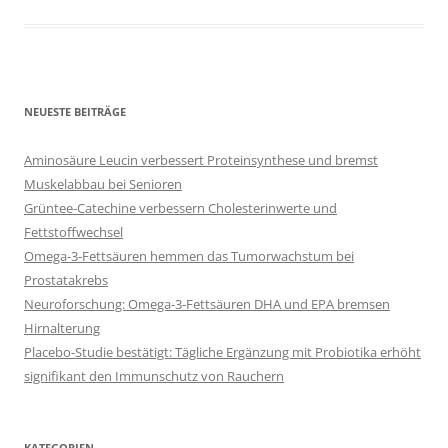
NEUESTE BEITRÄGE
Aminosäure Leucin verbessert Proteinsynthese und bremst
Muskelabbau bei Senioren
Grüntee-Catechine verbessern Cholesterinwerte und
Fettstoffwechsel
Omega-3-Fettsäuren hemmen das Tumorwachstum bei
Prostatakrebs
Neuroforschung: Omega-3-Fettsäuren DHA und EPA bremsen
Hirnalterung
Placebo-Studie bestätigt: Tägliche Ergänzung mit Probiotika erhöht
signifikant den Immunschutz von Rauchern
KATEGORIEN