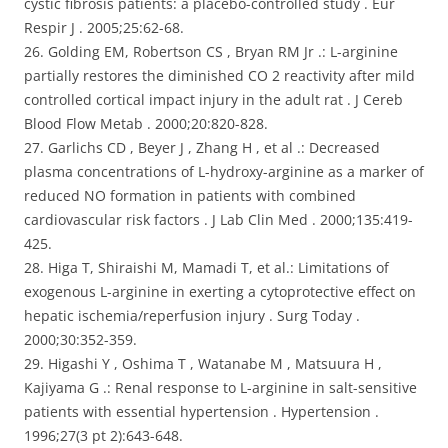
cystic fibrosis patients: a placebo-controlled study . Eur
Respir J . 2005;25:62-68.
26. Golding EM, Robertson CS , Bryan RM Jr .: L-arginine
partially restores the diminished CO 2 reactivity after mild
controlled cortical impact injury in the adult rat . J Cereb
Blood Flow Metab . 2000;20:820-828.
27. Garlichs CD , Beyer J , Zhang H , et al .: Decreased
plasma concentrations of L-hydroxy-arginine as a marker of
reduced NO formation in patients with combined
cardiovascular risk factors . J Lab Clin Med . 2000;135:419-
425.
28. Higa T, Shiraishi M, Mamadi T, et al.: Limitations of
exogenous L-arginine in exerting a cytoprotective effect on
hepatic ischemia/reperfusion injury . Surg Today .
2000;30:352-359.
29. Higashi Y , Oshima T , Watanabe M , Matsuura H ,
Kajiyama G .: Renal response to L-arginine in salt-sensitive
patients with essential hypertension . Hypertension .
1996;27(3 pt 2):643-648.