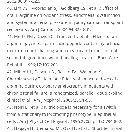
2002;86:317-323.
40. Lim DS , Mooradian SJ , Goldberg CS , et al .: Effect of
oral L-arginine on oxidant stress, endothelial dysfunction,
and systemic arterial pressure in young cardiac transplant
recipients . Am J Cardiol . 2004;94:828-831.
41. Mertz PM , Davis SC , Franzen L , et al .: Effects of an
arginine-glycine-aspartic acid peptide-containing artificial
matrix on epithelial migration in vitro and experimental
second-degree burn wound healing in vivo . J Burn Care
Rehabil . 1996;17:199-206.
42. Miller HI , Dascalu A , Rassin TA , Wollman Y ,
Chernichowsky T , Iaina A .: Effects of an acute dose of L-
arginine during coronary angiography in patients with
chronic renal failure: a randomized, parallel, double-blind
clinical trial . Am J Nephrol . 2003;23:91-95.
43. Noiri E , et al .: Nitric oxide is necessary for a switch
from a stationary to locomoting phenotype in epithelial
cells . Am J Physiol Cell Physiol . 1996;270(3 pt 1):C794-802.
44. Nagaya N , Uematsu M , Oya H , et al .: Short-term oral