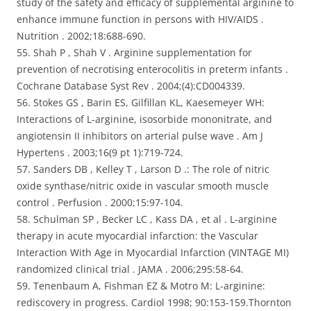
study of the safety and efficacy of supplemental arginine to
enhance immune function in persons with HIV/AIDS .
Nutrition . 2002;18:688-690.
55. Shah P , Shah V . Arginine supplementation for
prevention of necrotising enterocolitis in preterm infants .
Cochrane Database Syst Rev . 2004;(4):CD004339.
56. Stokes GS , Barin ES, Gilfillan KL, Kaesemeyer WH:
Interactions of L-arginine, isosorbide mononitrate, and
angiotensin II inhibitors on arterial pulse wave . Am J
Hypertens . 2003;16(9 pt 1):719-724.
57. Sanders DB , Kelley T , Larson D .: The role of nitric
oxide synthase/nitric oxide in vascular smooth muscle
control . Perfusion . 2000;15:97-104.
58. Schulman SP , Becker LC , Kass DA , et al . L-arginine
therapy in acute myocardial infarction: the Vascular
Interaction With Age in Myocardial Infarction (VINTAGE MI)
randomized clinical trial . JAMA . 2006;295:58-64.
59. Tenenbaum A, Fishman EZ & Motro M: L-arginine:
rediscovery in progress. Cardiol 1998; 90:153-159.Thornton