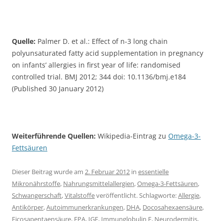
Quelle:
Palmer D. et al.: Effect of n-3 long chain
polyunsaturated fatty acid supplementation in pregnancy
on infants’ allergies in first year of life: randomised
controlled trial. BMJ 2012; 344 doi: 10.1136/bmj.e184
(Published 30 January 2012)
Weiterführende Quellen:
Wikipedia-Eintrag zu
Omega-3-
Fettsäuren
Dieser Beitrag wurde am
2. Februar 2012
in
essentielle
Mikronährstoffe
,
Nahrungsmittelallergien
,
Omega-3-Fettsäuren
,
Schwangerschaft
,
Vitalstoffe
veröffentlicht. Schlagworte:
Allergie
,
Antikörper
,
Autoimmunerkrankungen
,
DHA
,
Docosahexaensäure
,
Eicosapentaensäure
,
EPA
,
IGE
,
Immunglobulin E
,
Neurodermitis
,