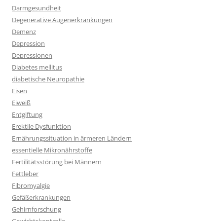
Darmgesundheit
Degenerative Augenerkrankungen
Demenz
Depression
Depressionen
Diabetes mellitus
diabetische Neuropathie
Eisen
Eiweiß
Entgiftung
Erektile Dysfunktion
Ernährungssituation in ärmeren Ländern
essentielle Mikronährstoffe
Fertilitätsstörung bei Männern
Fettleber
Fibromyalgie
Gefäßerkrankungen
Gehirnforschung