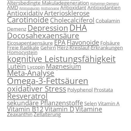
Altersbedingte Makuladegeneration
Alzheimer-Demenz
AMD
Antioxidant
Antioxidantien
Aminosäuren
Anthocyane
Antioxidativ
Arteriosklerose
Carotinoide
Cholecalciferol
Cobalamin
DHA
Depression
Demenz
Docosahexaensäure
EPA
Flavonoide
Eicosapentaensäure
Folsäure
Freie Radikale
Gehirn
Herz-Kreislauf-Erkrankungen
Homocystein
kognitive Leistungsfähigkeit
Lutein
Magnesium
Lycopin
Meta-Analyse
Omega-3-Fettsäuren
oxidativer Stress
Polyphenol
Prostata
Resveratrol
sekundäre Pflanzenstoffe
Selen
Vitamin A
Vitamin B12
Vitamin D
Vitamine
Zeaxanthin
Zellalterung