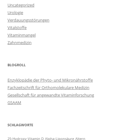
Uncategorized
Urologie
Verdauungsstörungen
Vitalstoffe
Vitaminmangel
Zahnmedizin
BLOGROLL
Enzyklopädie der Phyto- und Mikronährstoffe
Fachzeitschrift für Orthomolekulare Medizin
Gesellschaft für angewandte Vitaminforschung
GSAAM
SCHLAGWORTE
25-Hydroxy-Vitamin D
Alpha-Liponsäure
Altern