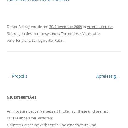
Dieser Beitrag wurde am
30. November 2009
in
Arteriosklerose
,
Störungen des Immunsystems
,
Thrombose
,
Vitalstoffe
veröffentlicht. Schlagworte:
Rutin
.
Beitragsnavigation
←
Propolis
Apfelessig
→
NEUESTE BEITRÄGE
Aminosäure Leucin verbessert Proteinsynthese und bremst
Muskelabbau bei Senioren
Grüntee-Catechine verbessern Cholesterinwerte und