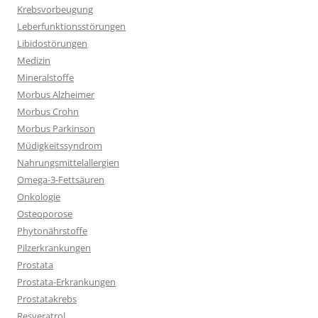
Krebsvorbeugung
Leberfunktionsstörungen
Libidostörungen
Medizin
Mineralstoffe
Morbus Alzheimer
Morbus Crohn
Morbus Parkinson
Müdigkeitssyndrom
Nahrungsmittelallergien
Omega-3-Fettsäuren
Onkologie
Osteoporose
Phytonährstoffe
Pilzerkrankungen
Prostata
Prostata-Erkrankungen
Prostatakrebs
Resveratrol