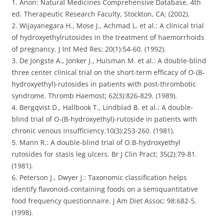
1. Anon: Natural Medicines Comprehensive Database, 4th
ed. Therapeutic Research Faculty, Stockton, CA; (2002).
2. Wijayanegara H., Mose J., Achmad L. et al.: A clinical trial
of hydroxyethylrutosides in the treatment of haemorrhoids
of pregnancy. J Int Med Res; 20(1):54-60. (1992).
3. De Jongste A., Jonker J., Huisman M. et al.: A double-blind
three center clinical trial on the short-term efficacy of O-(B-
hydroxyethyl)-rutosides in patients with post-thrombotic
syndrome. Thromb Haemost; 62(3):826-829. (1989).
4. Bergqvist D., Hallbook T., Lindblad B. et al.: A double-
blind trial of O-(B-hydroxyethyl)-rutoside in patients with
chronic venous insufficiency.10(3):253-260. (1981).
5. Mann R.: A double-blind trial of O.B-hydroxyethyl
rutosides for stasis leg ulcers. Br J Clin Pract; 35(2):79-81.
(1981).
6. Peterson J., Dwyer J.: Taxonomic classification helps
identify flavonoid-containing foods on a semiquantitative
food frequency questionnaire. J Am Diet Assoc; 98:682-5.
(1998).