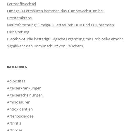
Fettstoffwechsel
Omega-3-Fettsäuren hemmen das Tumorwachstum bei
Prostatakrebs
Neuroforschung: Omega-3-Fettsäuren DHA und EPA bremsen
Hirnalterung
Placebo-Studie bestätigt: Tägliche Ergänzung mit Probiotika erhöht
signifikant den Immunschutz von Rauchern
KATEGORIEN
Adipositas
Alterserkrankungen
Alterserscheinungen
Aminosäuren
Antioxidantien
Arteriosklerose
Arthritis
Arthrose