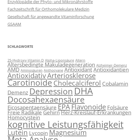
Enzyklopädie der Phyto- und Mikronährstoffe
Fachzeitschrift für Orthomolekulare Medizin
Gesellschaft für angewandte Vitaminforschung
GSAAM
SCHLAGWORTE
25-Hydroxy-Vitamin D
Alpha-Liponsäure
Altern
Altersbedingte Makuladegeneration
Alzheimer-Demenz
AMD
Antioxidant
Antioxidantien
Aminosäuren
Anthocyane
Antioxidativ
Arteriosklerose
Carotinoide
Cholecalciferol
Cobalamin
DHA
Depression
Demenz
Docosahexaensäure
EPA
Flavonoide
Eicosapentaensäure
Folsäure
Freie Radikale
Gehirn
Herz-Kreislauf-Erkrankungen
Homocystein
kognitive Leistungsfähigkeit
Lutein
Magnesium
Lycopin
Meta-Analyse