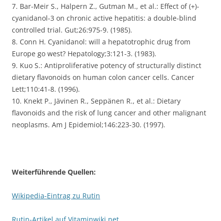
7. Bar-Meir S., Halpern Z., Gutman M., et al.: Effect of (+)-
cyanidanol-3 on chronic active hepatitis: a double-blind
controlled trial. Gut;26:975-9. (1985).
8. Conn H. Cyanidanol: will a hepatotrophic drug from
Europe go west? Hepatology;3:121-3. (1983).
9. Kuo S.: Antiproliferative potency of structurally distinct
dietary flavonoids on human colon cancer cells. Cancer
Lett;110:41-8. (1996).
10. Knekt P., Jävinen R., Seppänen R., et al.: Dietary
flavonoids and the risk of lung cancer and other malignant
neoplasms. Am J Epidemiol;146:223-30. (1997).
Weiterführende Quellen:
Wikipedia-Eintrag zu Rutin
Rutin-Artikel auf Vitaminwiki.net