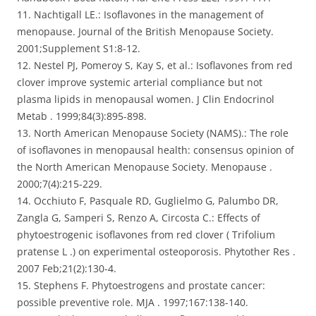
11. Nachtigall LE.: Isoflavones in the management of
menopause. Journal of the British Menopause Society.
2001;Supplement S1:8-12.
12. Nestel PJ, Pomeroy S, Kay S, et al.: Isoflavones from red
clover improve systemic arterial compliance but not
plasma lipids in menopausal women. J Clin Endocrinol
Metab . 1999;84(3):895-898.
13. North American Menopause Society (NAMS).: The role
of isoflavones in menopausal health: consensus opinion of
the North American Menopause Society. Menopause .
2000;7(4):215-229.
14. Occhiuto F, Pasquale RD, Guglielmo G, Palumbo DR,
Zangla G, Samperi S, Renzo A, Circosta C.: Effects of
phytoestrogenic isoflavones from red clover ( Trifolium
pratense L .) on experimental osteoporosis. Phytother Res .
2007 Feb;21(2):130-4.
15. Stephens F. Phytoestrogens and prostate cancer:
possible preventive role. MJA . 1997;167:138-140.