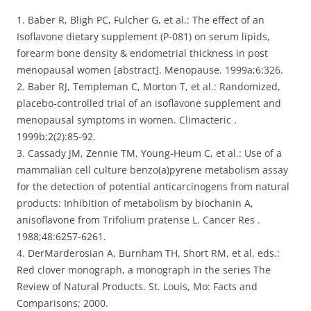
1. Baber R, Bligh PC, Fulcher G, et al.: The effect of an
Isoflavone dietary supplement (P-081) on serum lipids,
forearm bone density & endometrial thickness in post
menopausal women [abstract]. Menopause. 1999a;6:326.
2. Baber RJ, Templeman C, Morton T, et al.: Randomized,
placebo-controlled trial of an isoflavone supplement and
menopausal symptoms in women. Climacteric .
1999b;2(2):85-92.
3. Cassady JM, Zennie TM, Young-Heum C, et al.: Use of a
mammalian cell culture benzo(a)pyrene metabolism assay
for the detection of potential anticarcinogens from natural
products: Inhibition of metabolism by biochanin A,
anisoflavone from Trifolium pratense L. Cancer Res .
1988;48:6257-6261.
4. DerMarderosian A, Burnham TH, Short RM, et al, eds.:
Red clover monograph, a monograph in the series The
Review of Natural Products. St. Louis, Mo: Facts and
Comparisons; 2000.