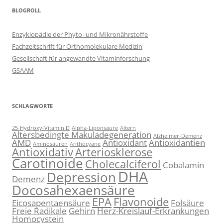
BLOGROLL
Enzyklopädie der Phyto- und Mikronährstoffe
Fachzeitschrift für Orthomolekulare Medizin
Gesellschaft für angewandte Vitaminforschung
GSAAM
SCHLAGWORTE
25-Hydroxy-Vitamin D
Alpha-Liponsäure
Altern
Altersbedingte Makuladegeneration
Alzheimer-Demenz
AMD
Antioxidant
Antioxidantien
Aminosäuren
Anthocyane
Antioxidativ
Arteriosklerose
Carotinoide
Cholecalciferol
Cobalamin
DHA
Depression
Demenz
Docosahexaensäure
EPA
Flavonoide
Eicosapentaensäure
Folsäure
Freie Radikale
Gehirn
Herz-Kreislauf-Erkrankungen
Homocystein