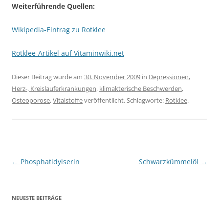
Weiterführende Quellen:
Wikipedia-Eintrag zu Rotklee
Rotklee-Artikel auf Vitaminwiki.net
Dieser Beitrag wurde am
30. November 2009
in
Depressionen
,
Herz-, Kreislauferkrankungen
,
klimakterische Beschwerden
,
Osteoporose
,
Vitalstoffe
veröffentlicht. Schlagworte:
Rotklee
.
Beitragsnavigation
←
Phosphatidylserin
Schwarzkümmelöl
→
NEUESTE BEITRÄGE