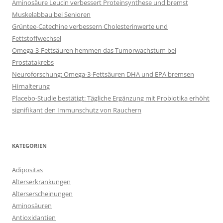
Aminosäure Leucin verbessert Proteinsynthese und bremst
Muskelabbau bei Senioren
Grüntee-Catechine verbessern Cholesterinwerte und
Fettstoffwechsel
Omega-3-Fettsäuren hemmen das Tumorwachstum bei
Prostatakrebs
Neuroforschung: Omega-3-Fettsäuren DHA und EPA bremsen
Hirnalterung
Placebo-Studie bestätigt: Tägliche Ergänzung mit Probiotika erhöht
signifikant den Immunschutz von Rauchern
KATEGORIEN
Adipositas
Alterserkrankungen
Alterserscheinungen
Aminosäuren
Antioxidantien