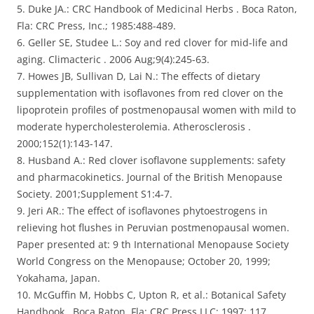
5. Duke JA.: CRC Handbook of Medicinal Herbs . Boca Raton,
Fla: CRC Press, Inc.; 1985:488-489.
6. Geller SE, Studee L.: Soy and red clover for mid-life and
aging. Climacteric . 2006 Aug;9(4):245-63.
7. Howes JB, Sullivan D, Lai N.: The effects of dietary
supplementation with isoflavones from red clover on the
lipoprotein profiles of postmenopausal women with mild to
moderate hypercholesterolemia. Atherosclerosis .
2000;152(1):143-147.
8. Husband A.: Red clover isoflavone supplements: safety
and pharmacokinetics. Journal of the British Menopause
Society. 2001;Supplement S1:4-7.
9. Jeri AR.: The effect of isoflavones phytoestrogens in
relieving hot flushes in Peruvian postmenopausal women.
Paper presented at: 9 th International Menopause Society
World Congress on the Menopause; October 20, 1999;
Yokahama, Japan.
10. McGuffin M, Hobbs C, Upton R, et al.: Botanical Safety
Handbook . Boca Raton, Fla: CRC Press LLC; 1997: 117.