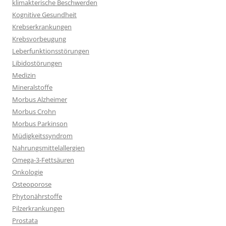
klimakterische Beschwerden
Kognitive Gesundheit
Krebserkrankungen
Krebsvorbeugung
Leberfunktionsstörungen
Libidostörungen
Medizin
Mineralstoffe
Morbus Alzheimer
Morbus Crohn
Morbus Parkinson
Müdigkeitssyndrom
Nahrungsmittelallergien
Omega-3-Fettsäuren
Onkologie
Osteoporose
Phytonährstoffe
Pilzerkrankungen
Prostata