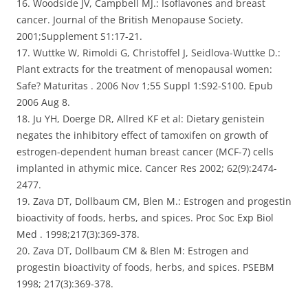
16. Woodside JV, Campbell MJ.: Isoflavones and breast
cancer. Journal of the British Menopause Society.
2001;Supplement S1:17-21.
17. Wuttke W, Rimoldi G, Christoffel J, Seidlova-Wuttke D.:
Plant extracts for the treatment of menopausal women:
Safe? Maturitas . 2006 Nov 1;55 Suppl 1:S92-S100. Epub
2006 Aug 8.
18. Ju YH, Doerge DR, Allred KF et al: Dietary genistein
negates the inhibitory effect of tamoxifen on growth of
estrogen-dependent human breast cancer (MCF-7) cells
implanted in athymic mice. Cancer Res 2002; 62(9):2474-
2477.
19. Zava DT, Dollbaum CM, Blen M.: Estrogen and progestin
bioactivity of foods, herbs, and spices. Proc Soc Exp Biol
Med . 1998;217(3):369-378.
20. Zava DT, Dollbaum CM & Blen M: Estrogen and
progestin bioactivity of foods, herbs, and spices. PSEBM
1998; 217(3):369-378.