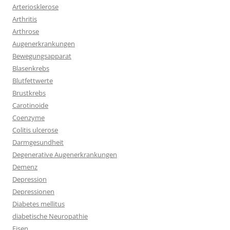
Arteriosklerose
Arthritis
Arthrose
Augenerkrankungen
Bewegungsapparat
Blasenkrebs
Blutfettwerte
Brustkrebs
Carotinoide
Coenzyme
Colitis ulcerose
Darmgesundheit
Degenerative Augenerkrankungen
Demenz
Depression
Depressionen
Diabetes mellitus
diabetische Neuropathie
Eisen