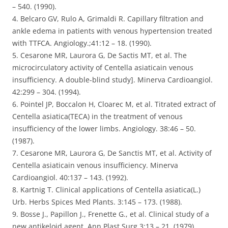
– 540. (1990).
4. Belcaro GV, Rulo A, Grimaldi R. Capillary filtration and
ankle edema in patients with venous hypertension treated
with TTFCA. Angiology.;41:12 – 18. (1990).
5. Cesarone MR, Laurora G, De Sactis MT, et al. The
microcirculatory activity of Centella asiaticain venous
insufficiency. A double-blind study]. Minerva Cardioangiol.
42:299 – 304. (1994).
6. Pointel JP, Boccalon H, Cloarec M, et al. Titrated extract of
Centella asiatica(TECA) in the treatment of venous
insufficiency of the lower limbs. Angiology. 38:46 – 50.
(1987).
7. Cesarone MR, Laurora G, De Sanctis MT, et al. Activity of
Centella asiaticain venous insufficiency. Minerva
Cardioangiol. 40:137 – 143. (1992).
8. Kartnig T. Clinical applications of Centella asiatica(L.)
Urb. Herbs Spices Med Plants. 3:145 – 173. (1988).
9. Bosse J., Papillon J., Frenette G., et al. Clinical study of a
new antikeloid agent. Ann Plast Surg.3:13 – 21. (1979).