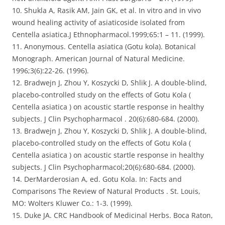
10. Shukla A, Rasik AM, Jain GK, et al. In vitro and in vivo
wound healing activity of asiaticoside isolated from
Centella asiatica.J Ethnopharmacol.1999;65:1 – 11. (1999).
11. Anonymous. Centella asiatica (Gotu kola). Botanical
Monograph. American Journal of Natural Medicine.
1996;3(6):22-26. (1996).
12. Bradwejn J, Zhou Y, Koszycki D, Shlik J. A double-blind,
placebo-controlled study on the effects of Gotu Kola (
Centella asiatica ) on acoustic startle response in healthy
subjects. J Clin Psychopharmacol . 20(6):680-684. (2000).
13. Bradwejn J, Zhou Y, Koszycki D, Shlik J. A double-blind,
placebo-controlled study on the effects of Gotu Kola (
Centella asiatica ) on acoustic startle response in healthy
subjects. J Clin Psychopharmacol;20(6):680-684. (2000).
14. DerMarderosian A, ed. Gotu Kola. In: Facts and
Comparisons The Review of Natural Products . St. Louis,
MO: Wolters Kluwer Co.: 1-3. (1999).
15. Duke JA. CRC Handbook of Medicinal Herbs. Boca Raton,