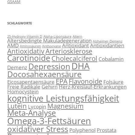
GSAAM
SCHLAGWORTE
25-Hydroxy-Vitamin D
Alpha-Liponsäure
Altern
Altersbedingte Makuladegeneration
Alzheimer-Demenz
AMD
Antioxidant
Antioxidantien
Aminosäuren
Anthocyane
Antioxidativ
Arteriosklerose
Carotinoide
Cholecalciferol
Cobalamin
DHA
Depression
Demenz
Docosahexaensäure
EPA
Flavonoide
Eicosapentaensäure
Folsäure
Freie Radikale
Gehirn
Herz-Kreislauf-Erkrankungen
Homocystein
kognitive Leistungsfähigkeit
Lutein
Magnesium
Lycopin
Meta-Analyse
Omega-3-Fettsäuren
oxidativer Stress
Polyphenol
Prostata