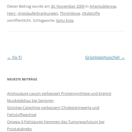
Dieser Beitrag wurde am
30. November 2009
in
Arteriosklerose
,
Herz-, Kreislauferkrankungen
,
Thrombose
,
Vitalstoffe
veröffentlicht. Schlagworte:
Gotu Kola
.
Beitragsnavigation
←
Fo-Ti
Grünlippmuschel
→
NEUESTE BEITRÄGE
Aminosäure Leucin verbessert Proteinsynthese und bremst
Muskelabbau bei Senioren
Grüntee-Catechine verbessern Cholesterinwerte und
Fettstoffwechsel
Omega-3-Fettsäuren hemmen das Tumorwachstum bei
Prostatakrebs