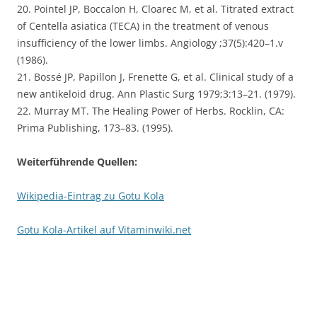
20. Pointel JP, Boccalon H, Cloarec M, et al. Titrated extract
of Centella asiatica (TECA) in the treatment of venous
insufficiency of the lower limbs. Angiology ;37(5):420–1.v
(1986).
21. Bossé JP, Papillon J, Frenette G, et al. Clinical study of a
new antikeloid drug. Ann Plastic Surg 1979;3:13–21. (1979).
22. Murray MT. The Healing Power of Herbs. Rocklin, CA:
Prima Publishing, 173–83. (1995).
Weiterführende Quellen:
Wikipedia-Eintrag zu Gotu Kola
Gotu Kola-Artikel auf Vitaminwiki.net