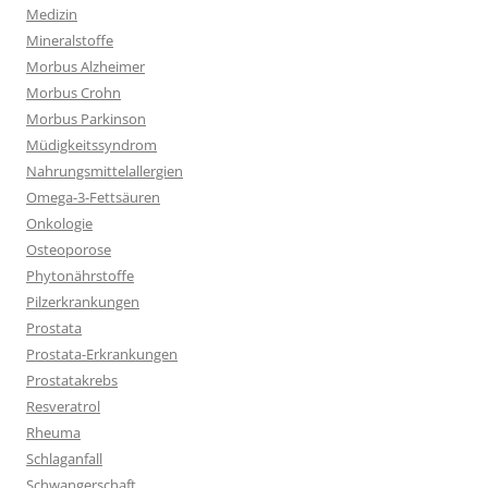
Medizin
Mineralstoffe
Morbus Alzheimer
Morbus Crohn
Morbus Parkinson
Müdigkeitssyndrom
Nahrungsmittelallergien
Omega-3-Fettsäuren
Onkologie
Osteoporose
Phytonährstoffe
Pilzerkrankungen
Prostata
Prostata-Erkrankungen
Prostatakrebs
Resveratrol
Rheuma
Schlaganfall
Schwangerschaft