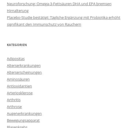
Neuroforschung: Omega-3-Fettsäuren DHA und EPA bremsen
Hirnalterung
Placebo-Studie bestätigt: Tägliche Ergänzung mit Probiotika erhöht
signifikant den Immunschutz von Rauchern
KATEGORIEN
Adipositas
Alterserkrankungen
Alterserscheinungen
Aminosäuren
Antioxidantien
Arteriosklerose
Arthritis
Arthrose
Augenerkrankungen
Bewegungsapparat
Blasenkrebs