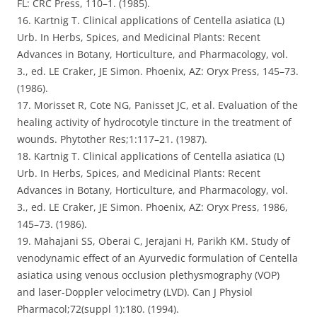
FL: CRC Press, 110–1. (1985).
16. Kartnig T. Clinical applications of Centella asiatica (L)
Urb. In Herbs, Spices, and Medicinal Plants: Recent
Advances in Botany, Horticulture, and Pharmacology, vol.
3., ed. LE Craker, JE Simon. Phoenix, AZ: Oryx Press, 145–73.
(1986).
17. Morisset R, Cote NG, Panisset JC, et al. Evaluation of the
healing activity of hydrocotyle tincture in the treatment of
wounds. Phytother Res;1:117–21. (1987).
18. Kartnig T. Clinical applications of Centella asiatica (L)
Urb. In Herbs, Spices, and Medicinal Plants: Recent
Advances in Botany, Horticulture, and Pharmacology, vol.
3., ed. LE Craker, JE Simon. Phoenix, AZ: Oryx Press, 1986,
145–73. (1986).
19. Mahajani SS, Oberai C, Jerajani H, Parikh KM. Study of
venodynamic effect of an Ayurvedic formulation of Centella
asiatica using venous occlusion plethysmography (VOP)
and laser-Doppler velocimetry (LVD). Can J Physiol
Pharmacol;72(suppl 1):180. (1994).