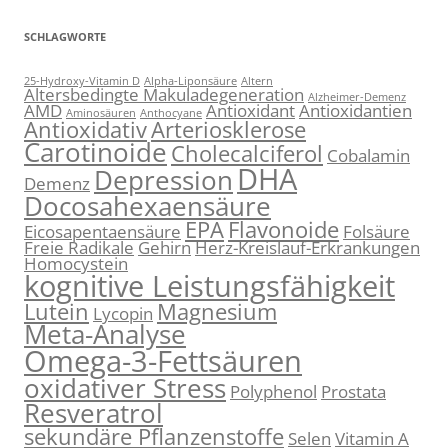
SCHLAGWORTE
25-Hydroxy-Vitamin D
Alpha-Liponsäure
Altern
Altersbedingte Makuladegeneration
Alzheimer-Demenz
AMD
Antioxidant
Antioxidantien
Aminosäuren
Anthocyane
Antioxidativ
Arteriosklerose
Carotinoide
Cholecalciferol
Cobalamin
DHA
Depression
Demenz
Docosahexaensäure
EPA
Flavonoide
Eicosapentaensäure
Folsäure
Freie Radikale
Gehirn
Herz-Kreislauf-Erkrankungen
Homocystein
kognitive Leistungsfähigkeit
Lutein
Magnesium
Lycopin
Meta-Analyse
Omega-3-Fettsäuren
oxidativer Stress
Polyphenol
Prostata
Resveratrol
sekundäre Pflanzenstoffe
Selen
Vitamin A