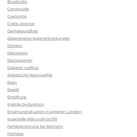
Brustkrebs
Carotinoide
Coenzyme
Colitis ulcerose
Darmgesundheit
Degenerative Augenerkrankungen
Demenz
Depression
Depressionen
Diabetes mellitus
diabetische Neuropathie
Eisen
Eiweiß
Entgiftung
Erektile Dysfunktion
Ernährungssituation in ärmeren Ländern
essentielle Mikronährstoffe
Fertilitätsstörung bei Männern
Fettleber