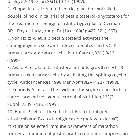
Urologe A 1997 Jan;36(1):10-17. (1997).
6. Klippel K. et al.: A multicentric, placebo-controlled,
double-blind clinical trial of beta-sitosterol (phytosterol) for
the treatment of benign prostatic hyperplasia. German
BPH-Phyto study group. Br J Urol; 80(3): 427-32. (1997).
7. von Holtz R. et. al.: beta-Sitosterol activates the
sphingomyelin cycle and induces apoptosis in LNCaP
human prostate cancer cells. Nutr Cancer;32(1):8-12.
(1999).
8. Awad A. et al.: beta-Sitosterol inhibits growth of HT-29
human colon cancer cells by activating the sphingomyelin
cycle. Anticancer Res 1998 Mar-Apr;18(2A):1227 (1998).
9. Kennedy A., et al.: The evidence for soybean products as
cancer preventive agents. Journal of Nutrition;125(3
Suppl):733S-743S. (1995).
10. Bouie P., et al.: The effects of B-sitosterol (beta-
sitosterol) and B-sitosterol glucoside (beta-sitosterolG)
mixture on selected immune parameters of marathon
runners: inhibition of post marathon immune suppression