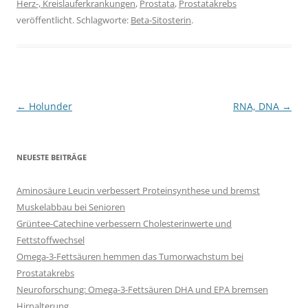
Herz-, Kreislauferkrankungen
,
Prostata
,
Prostatakrebs
veröffentlicht. Schlagworte:
Beta-Sitosterin
.
Beitragsnavigation
←
Holunder
RNA, DNA
→
NEUESTE BEITRÄGE
Aminosäure Leucin verbessert Proteinsynthese und bremst
Muskelabbau bei Senioren
Grüntee-Catechine verbessern Cholesterinwerte und
Fettstoffwechsel
Omega-3-Fettsäuren hemmen das Tumorwachstum bei
Prostatakrebs
Neuroforschung: Omega-3-Fettsäuren DHA und EPA bremsen
Hirnalterung