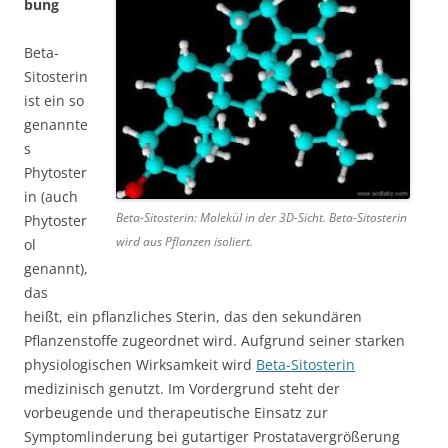
bung
Beta-
Sitosterin
ist ein so
genannte
s
Phytoster
in (auch
Beta-Sitosterin: Molekül in der 3D-Sicht. Beta-Sitosterin
Phytoster
wird aus Pflanzen isoliert.
ol
genannt),
das
heißt, ein pflanzliches Sterin, das den sekundären
Pflanzenstoffe zugeordnet wird. Aufgrund seiner starken
physiologischen Wirksamkeit wird
Beta-Sitosterin
medizinisch genutzt. Im Vordergrund steht der
vorbeugende und therapeutische Einsatz zur
Symptomlinderung bei gutartiger Prostatavergrößerung