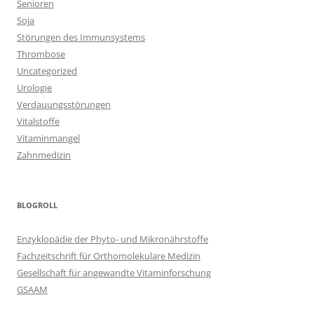
Senioren
Soja
Störungen des Immunsystems
Thrombose
Uncategorized
Urologie
Verdauungsstörungen
Vitalstoffe
Vitaminmangel
Zahnmedizin
BLOGROLL
Enzyklopädie der Phyto- und Mikronährstoffe
Fachzeitschrift für Orthomolekulare Medizin
Gesellschaft für angewandte Vitaminforschung
GSAAM