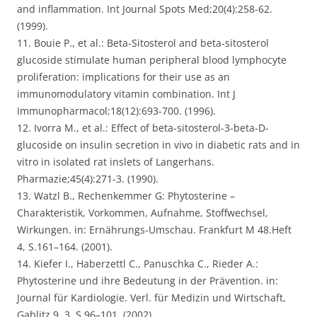
and inflammation. Int Journal Spots Med;20(4):258-62.
(1999).
11. Bouie P., et al.: Beta-Sitosterol and beta-sitosterol
glucoside stimulate human peripheral blood lymphocyte
proliferation: implications for their use as an
immunomodulatory vitamin combination. Int J
Immunopharmacol;18(12):693-700. (1996).
12. Ivorra M., et al.: Effect of beta-sitosterol-3-beta-D-
glucoside on insulin secretion in vivo in diabetic rats and in
vitro in isolated rat inslets of Langerhans.
Pharmazie;45(4):271-3. (1990).
13. Watzl B., Rechenkemmer G: Phytosterine –
Charakteristik, Vorkommen, Aufnahme, Stoffwechsel,
Wirkungen. in: Ernährungs-Umschau. Frankfurt M 48.Heft
4, S.161–164. (2001).
14. Kiefer I., Haberzettl C., Panuschka C., Rieder A.:
Phytosterine und ihre Bedeutung in der Prävention. in:
Journal für Kardiologie. Verl. für Medizin und Wirtschaft,
Gablitz 9.,3, S.96–101. (2002).