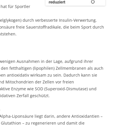
hat für Sportler
lglykogen) durch verbesserte Insulin-Verwertung.
onsäure freie Sauerstoffradikale, die beim Sport durch
ntstehen.
n wenigen Ausnahmen in der Lage, aufgrund ihrer
 den fetthaltigen (lipophilen) Zellmembranen als auch
en antioxidativ wirksam zu sein. Dadurch kann sie
d Mitochondrien der Zellen vor freien
aktive Enzyme wie SOD (Superoxid-Dismutase) und
dativen Zerfall geschützt.
n
lpha-Liponsäure liegt darin, andere Antioxidantien –
 Glutathion – zu regenerieren und damit die