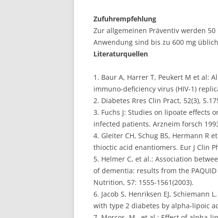
Zufuhrempfehlung
Zur allgemeinen Präventiv werden 50
Anwendung sind bis zu 600 mg üblich
Literaturquellen
1. Baur A, Harrer T, Peukert M et al: A
immuno-deficiency virus (HIV-1) replic
2. Diabetes Rres Clin Pract, 52(3), S.17
3. Fuchs J: Studies on lipoate effect
infected patients. Arzneim forsch 199
4. Gleiter CH, Schug BS, Hermann R et a
thioctic acid enantiomers. Eur J Clin P
5. Helmer C, et al.: Association betwe
of dementia: results from the PAQUID 
Nutrition, 57: 1555-1561(2003).
6. Jacob S, Henriksen EJ, Schiemann L.
with type 2 diabetes by alpha-lipoic a
7. Morcos, M., et al.: Effect of alpha-