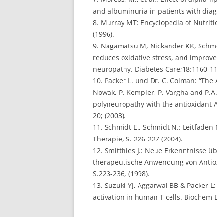
and albuminuria in patients with diagb
8. Murray MT: Encyclopedia of Nutriti
(1996).
9. Nagamatsu M, Nickander KK, Schmelz
reduces oxidative stress, and improve
neuropathy. Diabetes Care;18:1160-11
10. Packer L. und Dr. C. Colman: “The 
Nowak, P. Kempler, P. Vargha and P.A
polyneuropathy with the antioxidant Al
20; (2003).
11. Schmidt E., Schmidt N.: Leitfaden
Therapie, S. 226-227 (2004).
12. Smitthies J.: Neue Erkenntnisse ü
therapeutische Anwendung von Antioxi
S.223-236, (1998).
13. Suzuki YJ, Aggarwal BB & Packer L: 
activation in human T cells. Biochem