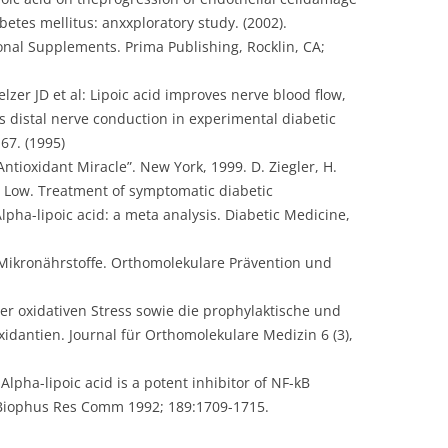
etes mellitus: anxxploratory study. (2002).
onal Supplements. Prima Publishing, Rocklin, CA;
er JD et al: Lipoic acid improves nerve blood flow,
s distal nerve conduction in experimental diabetic
67. (1995)
Antioxidant Miracle”. New York, 1999. D. Ziegler, H.
. Low. Treatment of symptomatic diabetic
pha-lipoic acid: a meta analysis. Diabetic Medicine,
 Mikronährstoffe. Orthomolekulare Prävention und
ber oxidativen Stress sowie die prophylaktische und
dantien. Journal für Orthomolekulare Medizin 6 (3),
Alpha-lipoic acid is a potent inhibitor of NF-kB
 Biophus Res Comm 1992; 189:1709-1715.