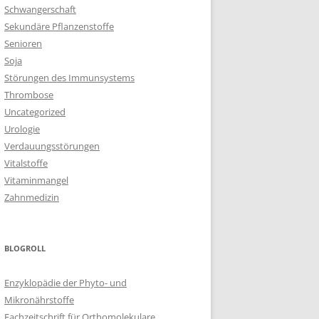
Schwangerschaft
Sekundäre Pflanzenstoffe
Senioren
Soja
Störungen des Immunsystems
Thrombose
Uncategorized
Urologie
Verdauungsstörungen
Vitalstoffe
Vitaminmangel
Zahnmedizin
BLOGROLL
Enzyklopädie der Phyto- und
Mikronährstoffe
Fachzeitschrift für Orthomolekulare