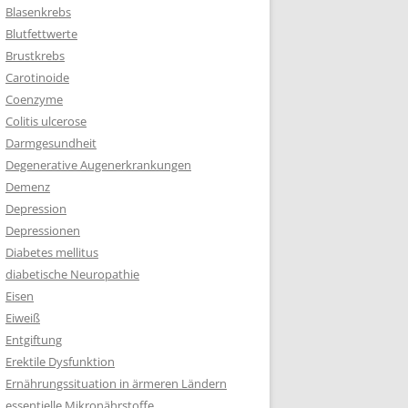
Blasenkrebs
Blutfettwerte
Brustkrebs
Carotinoide
Coenzyme
Colitis ulcerose
Darmgesundheit
Degenerative Augenerkrankungen
Demenz
Depression
Depressionen
Diabetes mellitus
diabetische Neuropathie
Eisen
Eiweiß
Entgiftung
Erektile Dysfunktion
Ernährungssituation in ärmeren Ländern
essentielle Mikronährstoffe